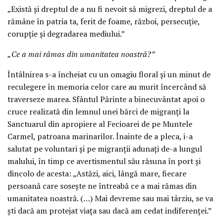
„Există și dreptul de a nu fi nevoit să migrezi, dreptul de a
rămâne în patria ta, ferit de foame, război, persecuție,
corupție și degradarea mediului.”
„Ce a mai rămas din umanitatea noastră?”
Întâlnirea s-a încheiat cu un omagiu floral și un minut de
reculegere în memoria celor care au murit încercând să
traverseze marea. Sfântul Părinte a binecuvântat apoi o
cruce realizată din lemnul unei bărci de migranți la
Sanctuarul din apropiere al Fecioarei de pe Muntele
Carmel, patroana marinarilor. Înainte de a pleca, i-a
salutat pe voluntari și pe migranții adunați de-a lungul
malului, în timp ce avertismentul său răsuna în port și
dincolo de acesta: „Astăzi, aici, lângă mare, fiecare
persoană care sosește ne întreabă ce a mai rămas din
umanitatea noastră. (…) Mai devreme sau mai târziu, se va
ști dacă am protejat viața sau dacă am cedat indiferenței.”