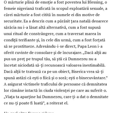
O mărturie plină de emoție a fost povestea lui Blessing, o
femeie nigeriană traficată în scopul exploatării sexuale, a
cărei mărturie a fost citită în numele ei din motive de
securitate. Ea a descris cum a părăsit țara natală deoarece
sărăcia nu i-a lăsat altă alternativă, cum a fost supusă
unui ritual de constrângere, cum a traversat marea în
condiții terifiante și, în cele din urmă, cum a fost forțată
să se prostitueze. Adresându-i-se direct, Papa Leon i-a
oferit cuvinte de consolare și de încurajare. „Dacă alții au
pus un preț pe trupul tău, să știi că Dumnezeu nu a
încetat niciodată să-ți recunoască valoarea inestimabilă.
Dacă alții te tratează ca pe un obiect, Biserica vrea să-ți
spună astăzi că ești o fiică și o soră; ești o binecuvântare.”
A asigurat victimele traficului de persoane că demnitatea
lor rămâne intactă în ciuda violenței pe care au suferit-o.
„Viața ta aparține lui Dumnezeu, care ți-a dat o demnitate
ce nu-ți poate fi luată”, a reiterat el.