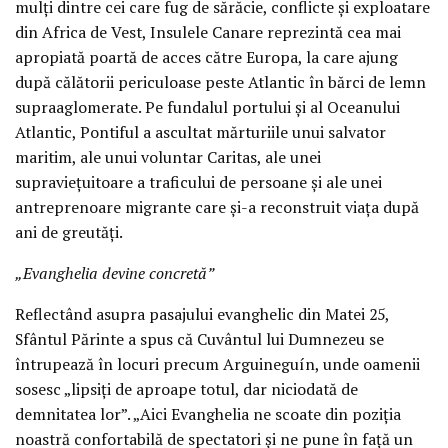
mulți dintre cei care fug de sărăcie, conflicte și exploatare
din Africa de Vest, Insulele Canare reprezintă cea mai
apropiată poartă de acces către Europa, la care ajung
după călătorii periculoase peste Atlantic în bărci de lemn
supraaglomerate. Pe fundalul portului și al Oceanului
Atlantic, Pontiful a ascultat mărturiile unui salvator
maritim, ale unui voluntar Caritas, ale unei
supraviețuitoare a traficului de persoane și ale unei
antreprenoare migrante care și-a reconstruit viața după
ani de greutăți.
„Evanghelia devine concretă”
Reflectând asupra pasajului evanghelic din Matei 25,
Sfântul Părinte a spus că Cuvântul lui Dumnezeu se
întrupează în locuri precum Arguineguín, unde oamenii
sosesc „lipsiți de aproape totul, dar niciodată de
demnitatea lor”. „Aici Evanghelia ne scoate din poziția
noastră confortabilă de spectatori și ne pune în față un