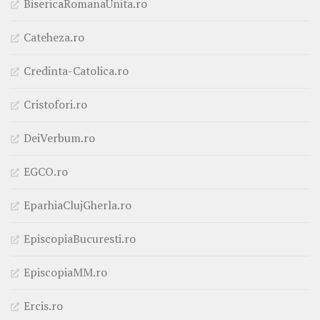
BisericaRomanaUnita.ro
Cateheza.ro
Credinta-Catolica.ro
Cristofori.ro
DeiVerbum.ro
EGCO.ro
EparhiaClujGherla.ro
EpiscopiaBucuresti.ro
EpiscopiaMM.ro
Ercis.ro