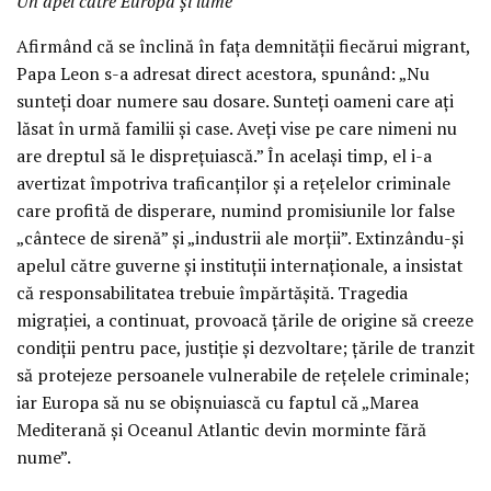
Un apel către Europa și lume
Afirmând că se înclină în fața demnității fiecărui migrant,
Papa Leon s-a adresat direct acestora, spunând: „Nu
sunteți doar numere sau dosare. Sunteți oameni care ați
lăsat în urmă familii și case. Aveți vise pe care nimeni nu
are dreptul să le disprețuiască.” În același timp, el i-a
avertizat împotriva traficanților și a rețelelor criminale
care profită de disperare, numind promisiunile lor false
„cântece de sirenă” și „industrii ale morții”. Extinzându-și
apelul către guverne și instituții internaționale, a insistat
că responsabilitatea trebuie împărtășită. Tragedia
migrației, a continuat, provoacă țările de origine să creeze
condiții pentru pace, justiție și dezvoltare; țările de tranzit
să protejeze persoanele vulnerabile de rețelele criminale;
iar Europa să nu se obișnuiască cu faptul că „Marea
Mediterană și Oceanul Atlantic devin morminte fără
nume”.