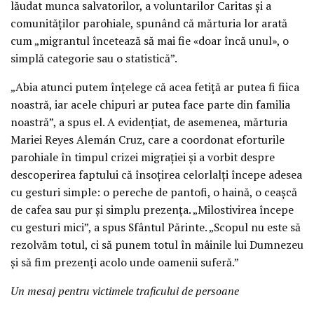
lăudat munca salvatorilor, a voluntarilor Caritas și a
comunităților parohiale, spunând că mărturia lor arată
cum „migrantul încetează să mai fie «doar încă unul», o
simplă categorie sau o statistică”.
„Abia atunci putem înțelege că acea fetiță ar putea fi fiica
noastră, iar acele chipuri ar putea face parte din familia
noastră”, a spus el. A evidențiat, de asemenea, mărturia
Mariei Reyes Alemán Cruz, care a coordonat eforturile
parohiale în timpul crizei migrației și a vorbit despre
descoperirea faptului că însoțirea celorlalți începe adesea
cu gesturi simple: o pereche de pantofi, o haină, o ceașcă
de cafea sau pur și simplu prezența. „Milostivirea începe
cu gesturi mici”, a spus Sfântul Părinte. „Scopul nu este să
rezolvăm totul, ci să punem totul în mâinile lui Dumnezeu
și să fim prezenți acolo unde oamenii suferă.”
Un mesaj pentru victimele traficului de persoane