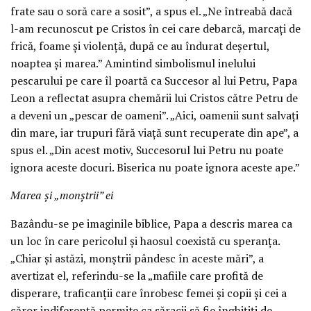
frate sau o soră care a sosit”, a spus el. „Ne întreabă dacă
l-am recunoscut pe Cristos în cei care debarcă, marcați de
frică, foame și violență, după ce au îndurat deșertul,
noaptea și marea.” Amintind simbolismul inelului
pescarului pe care îl poartă ca Succesor al lui Petru, Papa
Leon a reflectat asupra chemării lui Cristos către Petru de
a deveni un „pescar de oameni”. „Aici, oamenii sunt salvați
din mare, iar trupuri fără viață sunt recuperate din ape”, a
spus el. „Din acest motiv, Succesorul lui Petru nu poate
ignora aceste docuri. Biserica nu poate ignora aceste ape.”
Marea și „monștrii” ei
Bazându-se pe imaginile biblice, Papa a descris marea ca
un loc în care pericolul și haosul coexistă cu speranța.
„Chiar și astăzi, monștrii pândesc în aceste mări”, a
avertizat el, referindu-se la „mafiile care profită de
disperare, traficanții care înrobesc femei și copii și cei a
căror indiferență permite ca săracii să fie înghițiți de