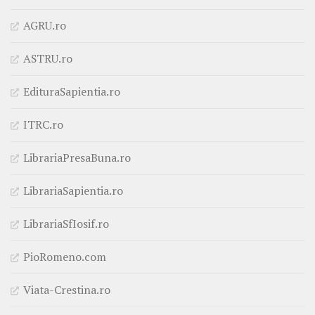
AGRU.ro
ASTRU.ro
EdituraSapientia.ro
ITRC.ro
LibrariaPresaBuna.ro
LibrariaSapientia.ro
LibrariaSfIosif.ro
PioRomeno.com
Viata-Crestina.ro