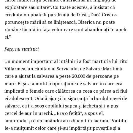
exploatare sau uitare”. Cu toate acestea, a insistat că
credința nu poate fi paralizată de frică. „Dacă Cristos
poruncește mării să se liniștească, Biserica nu poate
rămâne tăcută în fața celor care sunt abandonați în apele
ei.”
Fețe, nu statistici
Un moment important al întâlnirii a fost mărturia lui Tito
Villarmea, un căpitan al Serviciului de Salvare Maritimă
care a ajutat la salvarea a peste 20.000 de persoane pe
mare. El și-a amintit o operațiune de salvare în care era
implicată o femeie care călătorea cu ceea ce părea a fi fiul
ei adolescent. Odată ajunși în siguranță la bordul navei de
salvare, ea i-a scos copilului șapca și jacheta și i-a pus
cercei de aur în urechi. „ Era o fetiță”, a spus el,
amintindu-și cum amândoi au izbucnit în lacrimi. Pontiful
le-a mulțumit celor care și-au împărtășit poveștile și a