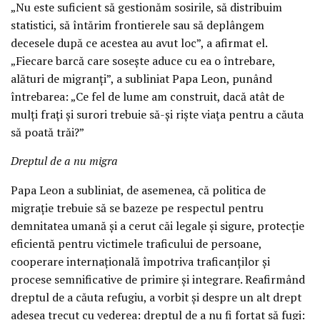
„Nu este suficient să gestionăm sosirile, să distribuim
statistici, să întărim frontierele sau să deplângem
decesele după ce acestea au avut loc”, a afirmat el.
„Fiecare barcă care sosește aduce cu ea o întrebare,
alături de migranți”, a subliniat Papa Leon, punând
întrebarea: „Ce fel de lume am construit, dacă atât de
mulți frați și surori trebuie să-și riște viața pentru a căuta
să poată trăi?”
Dreptul de a nu migra
Papa Leon a subliniat, de asemenea, că politica de
migrație trebuie să se bazeze pe respectul pentru
demnitatea umană și a cerut căi legale și sigure, protecție
eficientă pentru victimele traficului de persoane,
cooperare internațională împotriva traficanților și
procese semnificative de primire și integrare. Reafirmând
dreptul de a căuta refugiu, a vorbit și despre un alt drept
adesea trecut cu vederea: dreptul de a nu fi forțat să fugi: