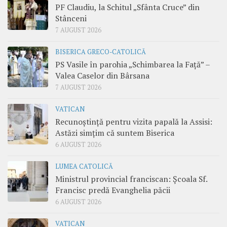
PF Claudiu, la Schitul „Sfânta Cruce” din
Stânceni
7 AUGUST 2026
BISERICA GRECO-CATOLICĂ
PS Vasile în parohia „Schimbarea la Față” –
Valea Caselor din Bârsana
7 AUGUST 2026
VATICAN
Recunoștință pentru vizita papală la Assisi:
Astăzi simțim că suntem Biserica
6 AUGUST 2026
LUMEA CATOLICĂ
Ministrul provincial franciscan: Școala Sf.
Francisc predă Evanghelia păcii
6 AUGUST 2026
VATICAN