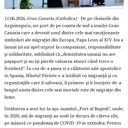
11.06.2026, Gran Canaria (Catholica)
- De pe cheiurile din
Arguineguín, un port de pe coasta de sud a insulei Gran
Canaria care a devenit unul dintre cele mai emoționante
simboluri ale migrației din Europa, Papa Leon al XIV-lea a
lansat joi un apel urgent la compasiune, responsabilitate
și solidaritate, subliniind că „demnitatea umană nu are
pașaport și nu își pierde valoarea atunci când trece o
frontieră”. În cea de-a șasea zi a călătoriei sale apostolice
în Spania, Sfântul Părinte s-a întâlnit cu migranții și cu
organizațiile care îi salvează, îi primesc și îi însoțesc de-a
lungul uneia dintre cele mai mortale rute de migrație din
lume.
Întâlnirea a avut loc la așa-numitul „Port al Rușinii”, unde,
în 2020, mii de migranți au sosit în decurs de câteva zile,
pe măsură ce pandemia de COVID-19 se extindea. Pentru