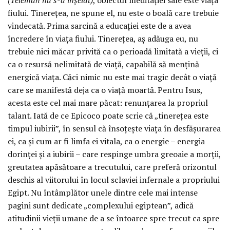
fiului. Tinerețea, ne spune el, nu este o boală care trebuie
vindecată. Prima sarcină a educației este de a avea
încredere în viața fiului. Tinerețea, aș adăuga eu, nu
trebuie nici măcar privită ca o perioadă limitată a vieții, ci
ca o resursă nelimitată de viață, capabilă să mențină
energică viața. Căci nimic nu este mai tragic decât o viață
care se manifestă deja ca o viață moartă. Pentru Isus,
acesta este cel mai mare păcat: renunțarea la propriul
talant. Iată de ce Epicoco poate scrie că „tinerețea este
timpul iubirii”, în sensul că însoțește viața în desfășurarea
ei, ca și cum ar fi limfa ei vitala, ca o energie – energia
dorinței și a iubirii – care respinge umbra greoaie a morții,
greutatea apăsătoare a trecutului, care preferă orizontul
deschis al viitorului în locul sclaviei infernale a propriului
Egipt. Nu întâmplător unele dintre cele mai intense
pagini sunt dedicate „complexului egiptean”, adică
atitudinii vieții umane de a se întoarce spre trecut ca spre