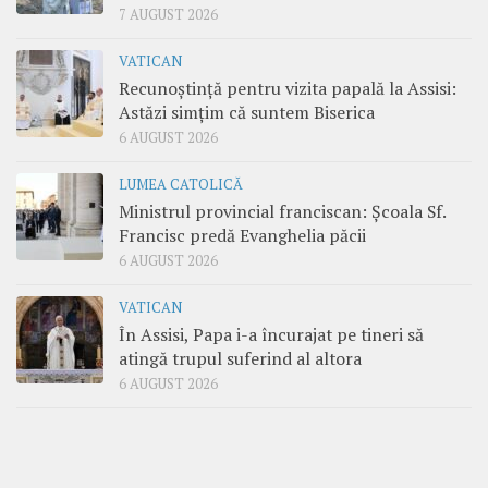
7 AUGUST 2026
VATICAN
Recunoștință pentru vizita papală la Assisi:
Astăzi simțim că suntem Biserica
6 AUGUST 2026
LUMEA CATOLICĂ
Ministrul provincial franciscan: Școala Sf.
Francisc predă Evanghelia păcii
6 AUGUST 2026
VATICAN
În Assisi, Papa i-a încurajat pe tineri să
atingă trupul suferind al altora
6 AUGUST 2026