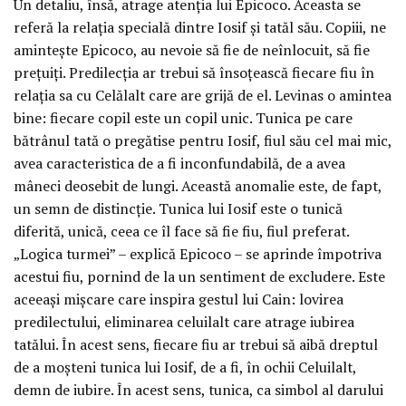
Un detaliu, însă, atrage atenția lui Epicoco. Aceasta se
referă la relația specială dintre Iosif și tatăl său. Copiii, ne
amintește Epicoco, au nevoie să fie de neînlocuit, să fie
prețuiți. Predilecția ar trebui să însoțească fiecare fiu în
relația sa cu Celălalt care are grijă de el. Levinas o amintea
bine: fiecare copil este un copil unic. Tunica pe care
bătrânul tată o pregătise pentru Iosif, fiul său cel mai mic,
avea caracteristica de a fi inconfundabilă, de a avea
mâneci deosebit de lungi. Această anomalie este, de fapt,
un semn de distincție. Tunica lui Iosif este o tunică
diferită, unică, ceea ce îl face să fie fiu, fiul preferat.
„Logica turmei” – explică Epicoco – se aprinde împotriva
acestui fiu, pornind de la un sentiment de excludere. Este
aceeași mișcare care inspira gestul lui Cain: lovirea
predilectului, eliminarea celuilalt care atrage iubirea
tatălui. În acest sens, fiecare fiu ar trebui să aibă dreptul
de a moșteni tunica lui Iosif, de a fi, în ochii Celuilalt,
demn de iubire. În acest sens, tunica, ca simbol al darului