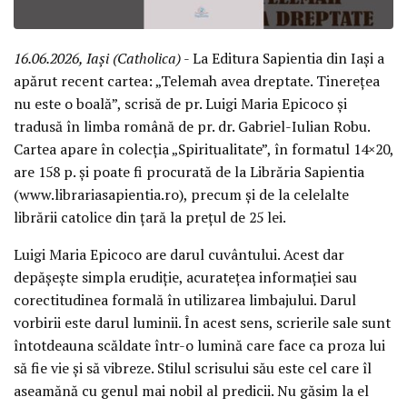
16.06.2026, Iași (Catholica)
- La Editura Sapientia din Iași a
apărut recent cartea: „Telemah avea dreptate. Tinerețea
nu este o boală”, scrisă de pr. Luigi Maria Epicoco și
tradusă în limba română de pr. dr. Gabriel-Iulian Robu.
Cartea apare în colecția „Spiritualitate”, în formatul 14×20,
are 158 p. şi poate fi procurată de la Librăria Sapientia
(www.librariasapientia.ro), precum şi de la celelalte
librării catolice din țară la prețul de 25 lei.
Luigi Maria Epicoco are darul cuvântului. Acest dar
depășește simpla erudiție, acuratețea informației sau
corectitudinea formală în utilizarea limbajului. Darul
vorbirii este darul luminii. În acest sens, scrierile sale sunt
întotdeauna scăldate într-o lumină care face ca proza lui
să fie vie și să vibreze. Stilul scrisului său este cel care îl
aseamănă cu genul mai nobil al predicii. Nu găsim la el