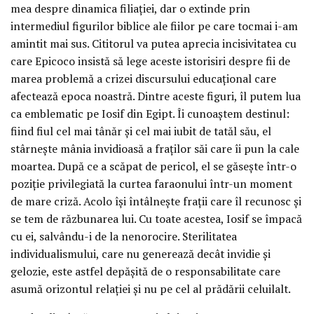
mea despre dinamica filiației, dar o extinde prin
intermediul figurilor biblice ale fiilor pe care tocmai i-am
amintit mai sus. Cititorul va putea aprecia incisivitatea cu
care Epicoco insistă să lege aceste istorisiri despre fii de
marea problemă a crizei discursului educațional care
afectează epoca noastră. Dintre aceste figuri, îl putem lua
ca emblematic pe Iosif din Egipt. Îi cunoaștem destinul:
fiind fiul cel mai tânăr și cel mai iubit de tatăl său, el
stârnește mânia invidioasă a fraților săi care îi pun la cale
moartea. După ce a scăpat de pericol, el se găsește într-o
poziție privilegiată la curtea faraonului într-un moment
de mare criză. Acolo își întâlnește frații care îl recunosc și
se tem de răzbunarea lui. Cu toate acestea, Iosif se împacă
cu ei, salvându-i de la nenorocire. Sterilitatea
individualismului, care nu generează decât invidie și
gelozie, este astfel depășită de o responsabilitate care
asumă orizontul relației și nu pe cel al prădării celuilalt.