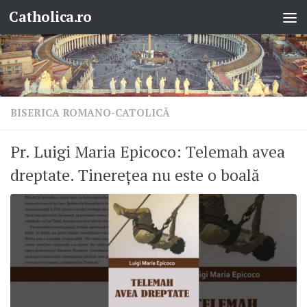
Catholica.ro
Skip to content
BISERICA ROMANO-CATOLICĂ
Pr. Luigi Maria Epicoco: Telemah avea
dreptate. Tinerețea nu este o boală