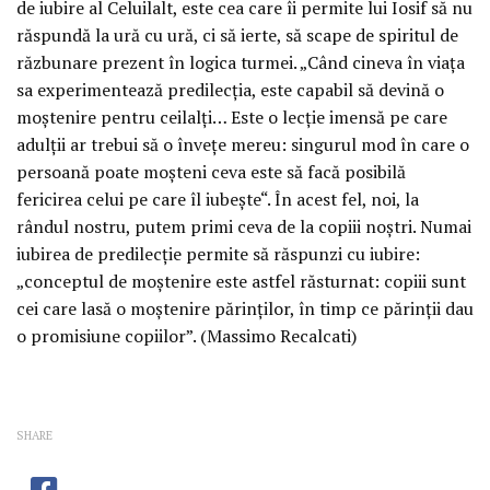
de iubire al Celuilalt, este cea care îi permite lui Iosif să nu
răspundă la ură cu ură, ci să ierte, să scape de spiritul de
răzbunare prezent în logica turmei. „Când cineva în viața
sa experimentează predilecția, este capabil să devină o
moștenire pentru ceilalți… Este o lecție imensă pe care
adulții ar trebui să o învețe mereu: singurul mod în care o
persoană poate moșteni ceva este să facă posibilă
fericirea celui pe care îl iubește“. În acest fel, noi, la
rândul nostru, putem primi ceva de la copiii noștri. Numai
iubirea de predilecție permite să răspunzi cu iubire:
„conceptul de moștenire este astfel răsturnat: copiii sunt
cei care lasă o moștenire părinților, în timp ce părinții dau
o promisiune copiilor”. (Massimo Recalcati)
SHARE