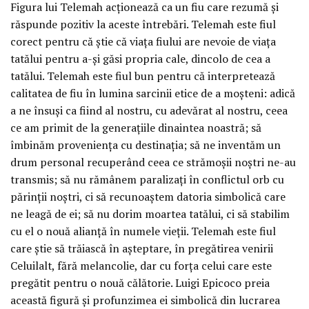
Figura lui Telemah acționează ca un fiu care rezumă și
răspunde pozitiv la aceste întrebări. Telemah este fiul
corect pentru că știe că viața fiului are nevoie de viața
tatălui pentru a-și găsi propria cale, dincolo de cea a
tatălui. Telemah este fiul bun pentru că interpretează
calitatea de fiu în lumina sarcinii etice de a moșteni: adică
a ne însuși ca fiind al nostru, cu adevărat al nostru, ceea
ce am primit de la generațiile dinaintea noastră; să
îmbinăm proveniența cu destinația; să ne inventăm un
drum personal recuperând ceea ce strămoșii noștri ne-au
transmis; să nu rămânem paralizați în conflictul orb cu
părinții noștri, ci să recunoaștem datoria simbolică care
ne leagă de ei; să nu dorim moartea tatălui, ci să stabilim
cu el o nouă alianță în numele vieții. Telemah este fiul
care știe să trăiască în așteptare, în pregătirea venirii
Celuilalt, fără melancolie, dar cu forța celui care este
pregătit pentru o nouă călătorie. Luigi Epicoco preia
această figură și profunzimea ei simbolică din lucrarea