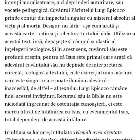
intenții moralizatoare, nici deprinderi autoritare, sau
vocație pedagogică. Cuvântul Părintelui Luigi Epicoco
prinde contur din impactul singular cu misterul absolut al
vieții și al morții. Desigur, nu fără – așa cum arată și
această carte – citirea și relectura textului biblic. Utilizarea
acestui text, însă, depășește și câmpul scolastic al
înțelegerii teologice. Și în acest sens, cuvântul său este
profund creștin, pentru că Isus este primul care arată că
adevărul cuvântului său nu depinde de interpretarea
corectă, teologică a textului, ci de exercițiul unei mărturii
care este singura care poate ilumina adevărul –
inaccesibil, de altfel – al textului. Luigi Epicoco rămâne
fidel acestei învățături. Recursul său la Biblie nu este
niciodată îngreunat de ostentația cunoașterii, ci este
mereu filtrat de întâlnirea cu Isus, cu evenimentul Isus,
total dependent de această întâlnire.
În ultima sa lucrare, intitulată
Telemah avea dreptate
(Telemah nu s-a înșelat)
, obiectul meditației sale este viața