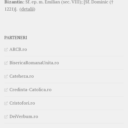
Bizantin:
Sf. ep. m. Emilian (sec. VIII); [Sf. Dominic (†
1221)].
(detalii)
PARTENERI
ARCB.ro
BisericaRomanaUnita.ro
Cateheza.ro
Credinta-Catolica.ro
Cristofori.ro
DeiVerbum.ro