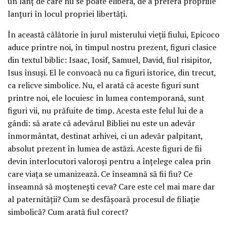
un lanț de care nu se poate elibera, de a prefera propriile
lanțuri în locul propriei libertăți.
În această călătorie în jurul misterului vieții fiului, Epicoco
aduce printre noi, în timpul nostru prezent, figuri clasice
din textul biblic: Isaac, Iosif, Samuel, David, fiul risipitor,
Isus însuși. El le convoacă nu ca figuri istorice, din trecut,
ca relicve simbolice. Nu, el arată că aceste figuri sunt
printre noi, ele locuiesc în lumea contemporană, sunt
figuri vii, nu prăfuite de timp. Acesta este felul lui de a
gândi: să arate că adevărul Bibliei nu este un adevăr
înmormântat, destinat arhivei, ci un adevăr palpitant,
absolut prezent în lumea de astăzi. Aceste figuri de fii
devin interlocutori valoroși pentru a înțelege calea prin
care viața se umanizează. Ce înseamnă să fii fiu? Ce
înseamnă să moștenești ceva? Care este cel mai mare dar
al paternității? Cum se desfășoară procesul de filiație
simbolică? Cum arată fiul corect?