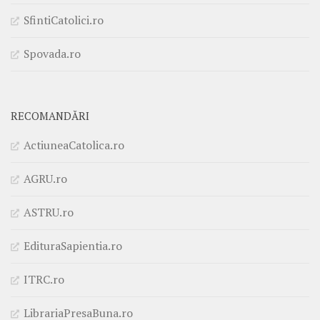
SfintiCatolici.ro
Spovada.ro
RECOMANDĂRI
ActiuneaCatolica.ro
AGRU.ro
ASTRU.ro
EdituraSapientia.ro
ITRC.ro
LibrariaPresaBuna.ro