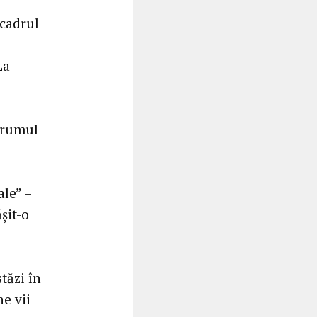
 cadrul
La
 drumul
ale” –
șit-o
tăzi în
e vii