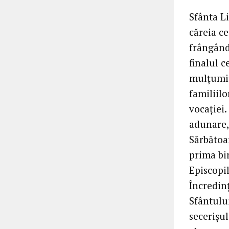
Sfânta Li
căreia c
frângând 
finalul c
mulțumir
familiilo
vocației
adunare,
Sărbătoa
prima bi
Episcopil
Încredinț
Sfântului
secerișu