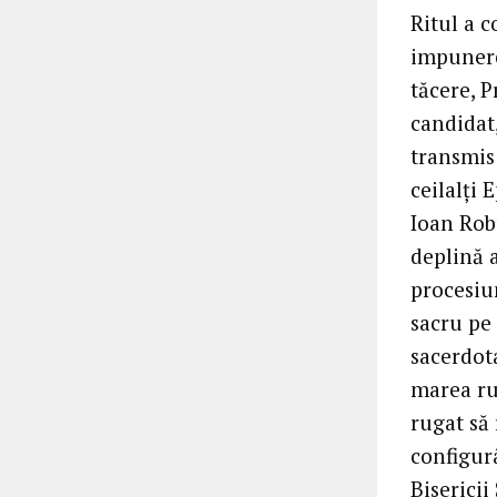
Ritul a 
impunere
tăcere, P
candidat,
transmis 
ceilalți 
Ioan Ro
deplină a
procesiu
sacru pe 
sacerdota
marea ru
rugat să 
configurâ
Bisericii 