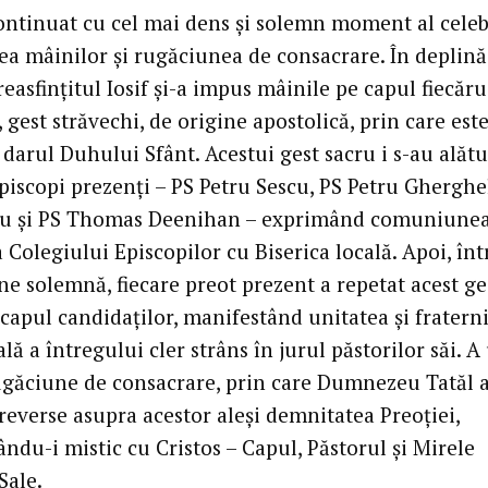
continuat cu cel mai dens și solemn moment al celeb
a mâinilor și rugăciunea de consacrare. În deplină
reasfințitul Iosif și-a impus mâinile pe capul fiecăru
 gest străvechi, de origine apostolică, prin care est
darul Duhului Sfânt. Acestui gest sacru i s-au alătu
Episcopi prezenți – PS Petru Sescu, PS Petru Gherghel
bu și PS Thomas Deenihan – exprimând comuniune
 Colegiului Episcopilor cu Biserica locală. Apoi, înt
ne solemnă, fiecare preot prezent a repetat acest ge
capul candidaților, manifestând unitatea și fratern
lă a întregului cler strâns în jurul păstorilor săi. 
găciune de consacrare, prin care Dumnezeu Tatăl a
reverse asupra acestor aleși demnitatea Preoției,
ndu-i mistic cu Cristos – Capul, Păstorul și Mirele
Sale.