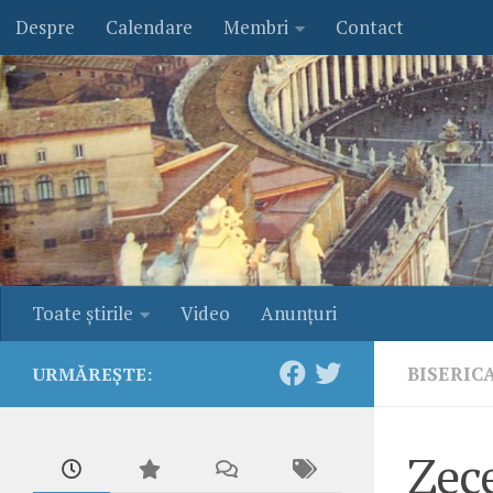
Despre
Calendare
Membri
Contact
Skip to content
Toate ştirile
Video
Anunţuri
BISERIC
URMĂREȘTE:
Zece