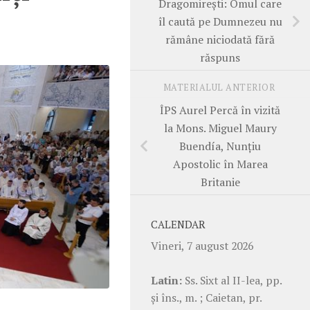
Dragomirești: Omul care
îl caută pe Dumnezeu nu
rămâne niciodată fără
răspuns
MATERIALUL ANTERIOR
ÎPS Aurel Percă în vizită
la Mons. Miguel Maury
Buendía, Nunțiu
Apostolic în Marea
Britanie
CALENDAR
Vineri, 7 august 2026
Latin:
Ss. Sixt al II-lea, pp.
şi îns., m. ; Caietan, pr.