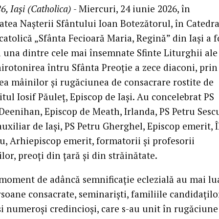
6, Iași (Catholica)
- Miercuri, 24 iunie 2026, în
atea Nașterii Sfântului Ioan Botezătorul, în Catedra
atolică „Sfânta Fecioară Maria, Regină” din Iași a f
ă una dintre cele mai însemnate Sfinte Liturghii ale
irotonirea întru Sfânta Preoție a zece diaconi, prin
a mâinilor și rugăciunea de consacrare rostite de
itul Iosif Păuleț, Episcop de Iași. Au concelebrat PS
eenihan, Episcop de Meath, Irlanda, PS Petru Sescu
uxiliar de Iași, PS Petru Gherghel, Episcop emerit, 
, Arhiepiscop emerit, formatorii și profesorii
lor, preoți din țară și din străinătate.
 moment de adâncă semnificație eclezială au mai lu
soane consacrate, seminariști, familiile candidațilo
i numeroși credincioși, care s-au unit în rugăciune