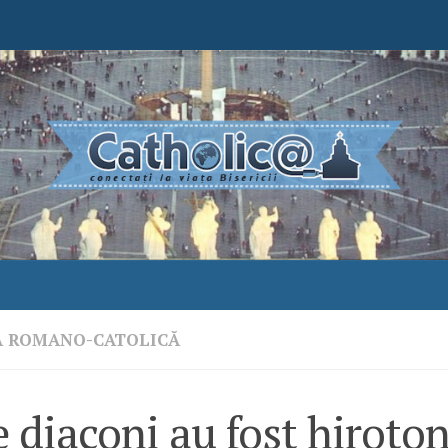
A ROMANO-CATOLICĂ
 diaconi au fost hiroton