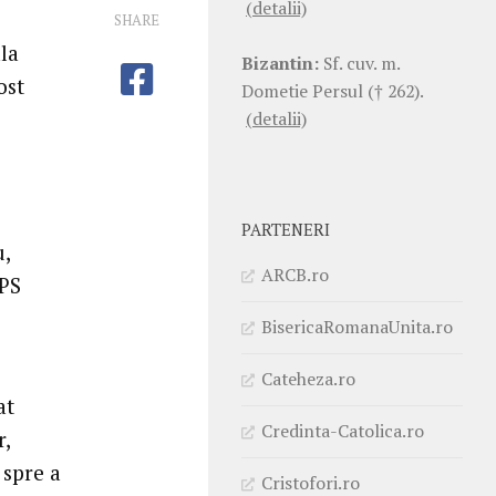
(detalii)
SHARE
la
Bizantin:
Sf. cuv. m.
ost
Dometie Persul († 262).
(detalii)
PARTENERI
,
ARCB.ro
ÎPS
BisericaRomanaUnita.ro
Cateheza.ro
at
Credinta-Catolica.ro
r,
 spre a
Cristofori.ro