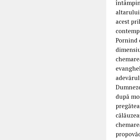
întâmpina
altarului
acest pri
contempl
Pornind 
dimensiun
chemarea 
evanghel
adevărulu
Dumnezeu
după mod
pregăteas
călăuzeas
chemarea
propovăd