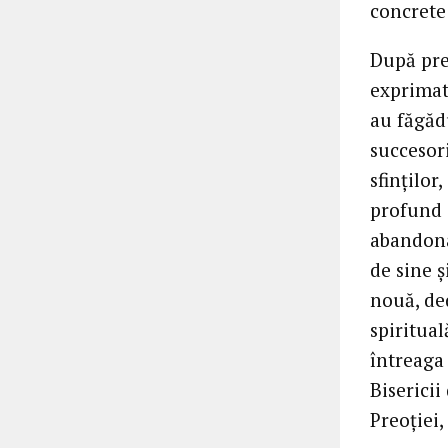
concrete 
După pred
exprimat
au făgădu
succesori
sfinților
profund 
abandona
de sine ș
nouă, de
spiritual
întreaga
Biserici
Preoției,