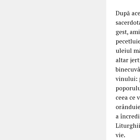
După ace
sacerdot
gest, am
pecetluie
uleiul m
altar jer
binecuvâ
vinului: 
poporulu
ceea ce v
orânduieș
a încredi
Liturghii
vie.