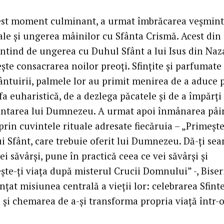
st moment culminant, a urmat îmbrăcarea veșmint
ale și ungerea mâinilor cu Sfânta Crismă. Acest di
intind de ungerea cu Duhul Sfânt a lui Isus din Naza
ște consacrarea noilor preoți. Sfințite și parfumate
ântuirii, palmele lor au primit menirea de a aduce 
tfa euharistică, de a dezlega păcatele și de a împărți
ntarea lui Dumnezeu. A urmat apoi înmânarea pâini
prin cuvintele rituale adresate fiecăruia – „Primeșt
i Sfânt, care trebuie oferit lui Dumnezeu. Dă-ți se
ei săvârși, pune în practică ceea ce vei săvârși și
te-ți viața după misterul Crucii Domnului” -, Biseri
nțat misiunea centrală a vieții lor: celebrarea Sfinte
 și chemarea de a-și transforma propria viață într-o