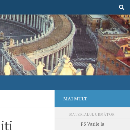
MAI MULT
MATERIALUL URMĂTOR
iți
PS Vasile la