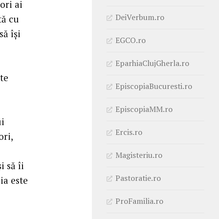
ori ai
DeiVerbum.ro
tă cu
să își
EGCO.ro
EparhiaClujGherla.ro
te
EpiscopiaBucuresti.ro
EpiscopiaMM.ro
ui
Ercis.ro
ri,
Magisteriu.ro
 să îi
Pastoratie.ro
ia este
ProFamilia.ro