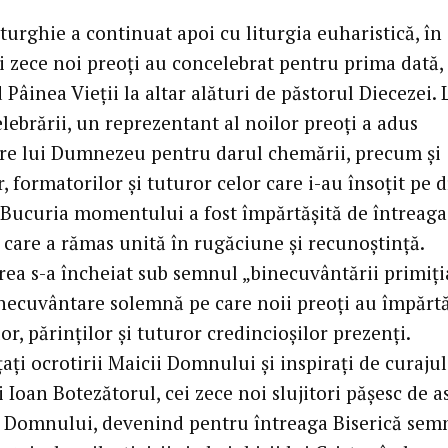
turghie a continuat apoi cu liturgia euharistică, în
ei zece noi preoți au concelebrat pentru prima dată,
Pâinea Vieții la altar alături de păstorul Diecezei. 
elebrării, un reprezentant al noilor preoți a adus
e lui Dumnezeu pentru darul chemării, precum și
r, formatorilor și tuturor celor care i-au însoțit pe
. Bucuria momentului a fost împărtășită de întreaga
 care a rămas unită în rugăciune și recunoștință.
rea s-a încheiat sub semnul „binecuvântării primiți
necuvântare solemnă pe care noii preoți au împărtă
or, părinților și tuturor credincioșilor prezenți.
ați ocrotirii Maicii Domnului și inspirați de curajul
 Ioan Botezătorul, cei zece noi slujitori pășesc de as
l Domnului, devenind pentru întreaga Biserică semn