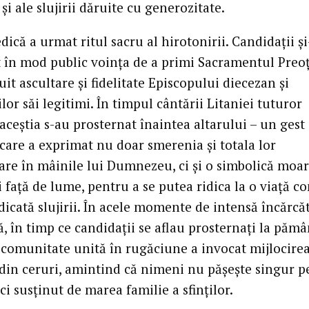
și ale slujirii dăruite cu generozitate.
ică a urmat ritul sacru al hirotonirii. Candidații ș
 în mod public voința de a primi Sacramentul Preoți
it ascultare și fidelitate Episcopului diecezan și
lor săi legitimi. În timpul cântării Litaniei tuturor
, aceștia s-au prosternat înaintea altarului – un gest
care a exprimat nu doar smerenia și totala lor
re în mâinile lui Dumnezeu, ci și o simbolică moar
i față de lume, pentru a se putea ridica la o viață c
dicată slujirii. În acele momente de intensă încărcă
ă, în timp ce candidații se aflau prosternați la pămâ
 comunitate unită în rugăciune a invocat mijlocire
i din ceruri, amintind că nimeni nu pășește singur p
 ci susținut de marea familie a sfinților.