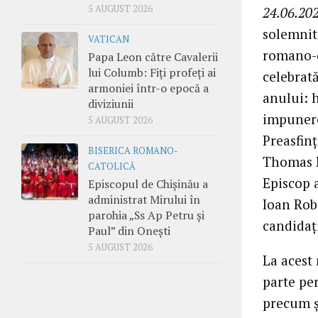
5 AUGUST 2026
24.06.202
solemnit
VATICAN
romano-c
Papa Leon către Cavalerii
lui Columb: Fiți profeți ai
celebrat
armoniei într-o epocă a
anului: h
diviziunii
impunere
5 AUGUST 2026
Preasfinț
BISERICA ROMANO-
Thomas D
CATOLICĂ
Episcop a
Episcopul de Chișinău a
administrat Mirului în
Ioan Robu
parohia „Ss Ap Petru și
candidați
Paul” din Onești
5 AUGUST 2026
La acest
parte per
precum ș