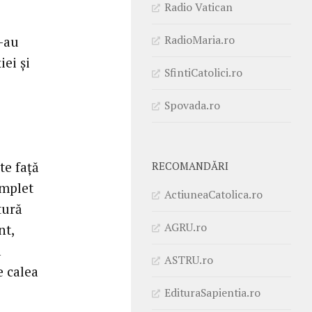
Radio Vatican
RadioMaria.ro
i-au
ei și
SfintiCatolici.ro
Spovada.ro
te față
RECOMANDĂRI
omplet
ActiuneaCatolica.ro
tură
AGRU.ro
nt,
a
ASTRU.ro
e calea
EdituraSapientia.ro