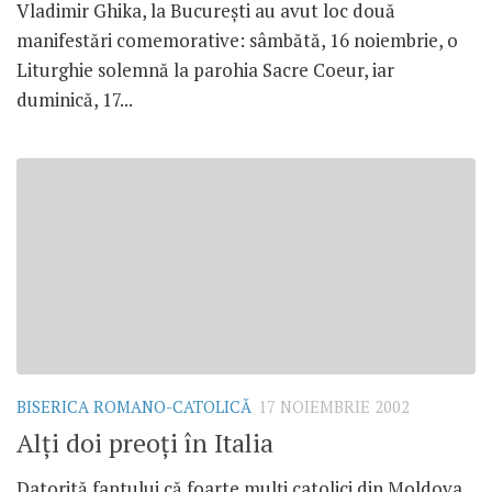
Vladimir Ghika, la Bucureşti au avut loc două
manifestări comemorative: sâmbătă, 16 noiembrie, o
Liturghie solemnă la parohia Sacre Coeur, iar
duminică, 17...
BISERICA ROMANO-CATOLICĂ
17 NOIEMBRIE 2002
Alţi doi preoţi în Italia
Datorită faptului că foarte mulţi catolici din Moldova