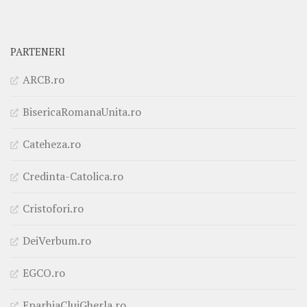
PARTENERI
ARCB.ro
BisericaRomanaUnita.ro
Cateheza.ro
Credinta-Catolica.ro
Cristofori.ro
DeiVerbum.ro
EGCO.ro
EparhiaClujGherla.ro