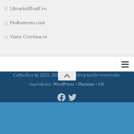
LibrariaSfIosif.ro
PioRomeno.com
Viata-Crestina.ro
Catholica © 2021-2026. Toate drepturile rezervate.
Ingrediente:
WordPress
+
Hueman
+ KN.