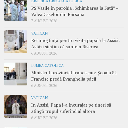
BISERICA GRECO-CATOLICĂ
PS Vasile în parohia „Schimbarea la Față” –
Valea Caselor din Bârsana
7 AUGUST 2026
VATICAN
Recunoștință pentru vizita papală la Assisi:
Astăzi simțim că suntem Biserica
6 AUGUST 2026
LUMEA CATOLICĂ
Ministrul provincial franciscan: Școala Sf.
Francisc predă Evanghelia păcii
6 AUGUST 2026
VATICAN
În Assisi, Papa i-a încurajat pe tineri să
atingă trupul suferind al altora
6 AUGUST 2026