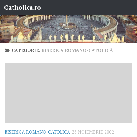
Catholica.ro
Skip to content
CATEGORIE:
BISERICA ROMANO-CATOLICĂ
BISERICA ROMANO-CATOLICĂ
28 NOIEMBRIE 2002