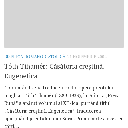
BISERICA ROMANO-CATOLICĂ
21 NOIEMBRIE 2002
Tóth Tihamér: Căsătoria creştină.
Eugenetica
Continuând seria traducerilor din opera preotului
maghiar Tóth Tihamér (1889-1939), la Editura „Presa
Bună” a apărut volumul al XII-lea, purtând titlul
„Căsătoria creştină. Eugenetica”, traducerea
aparţinând preotului Ioan Sociu. Prima parte a acestei
cărţi,...