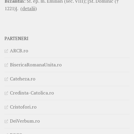
Bizantin:
Sf. ep. m. Emilian (sec. VIII); [Sf. Dominic (†
1221)].
(detalii)
PARTENERI
ARCB.ro
BisericaRomanaUnita.ro
Cateheza.ro
Credinta-Catolica.ro
Cristofori.ro
DeiVerbum.ro