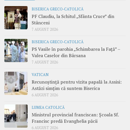
BISERICA GRECO-CATOLICĂ
PF Claudiu, la Schitul „Sfânta Cruce” din
Stânceni
7 AUGUST 2026
BISERICA GRECO-CATOLICĂ
PS Vasile în parohia „Schimbarea la Față” –
Valea Caselor din Bârsana
7 AUGUST 2026
VATICAN
Recunoștință pentru vizita papală la Assisi:
Astăzi simțim că suntem Biserica
6 AUGUST 2026
LUMEA CATOLICĂ
Ministrul provincial franciscan: Școala Sf.
Francisc predă Evanghelia păcii
6 AUGUST 2026