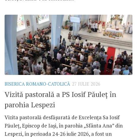
BISERICA ROMANO-CATOLICĂ
27 IULIE 2026
Vizită pastorală a PS Iosif Păuleț în
parohia Lespezi
Vizita pastorală desfășurată de Excelența Sa Iosif
Păuleț, Episcop de Iași, în parohia „Sfânta Ana” din
Lespezi, în perioada 24-26 iulie 2026, a fost un