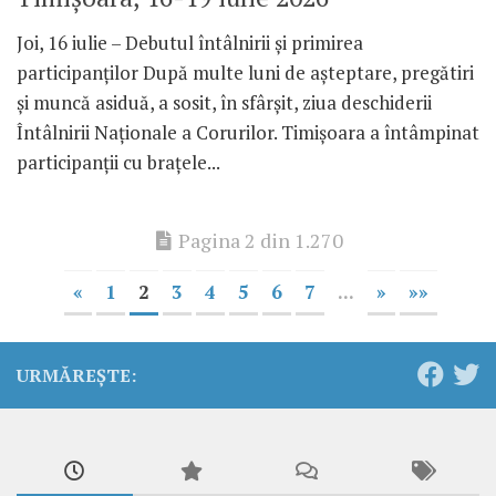
Joi, 16 iulie – Debutul întâlnirii și primirea
participanților După multe luni de așteptare, pregătiri
și muncă asiduă, a sosit, în sfârșit, ziua deschiderii
Întâlnirii Naționale a Corurilor. Timișoara a întâmpinat
participanții cu brațele...
Pagina 2 din 1.270
«
1
2
3
4
5
6
7
...
»
»»
URMĂREȘTE: