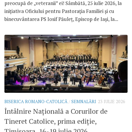
preocupă de „veteranii” ei! Sâmbătă, 25 iulie 2026, la
inițiativa Oficiului pentru Pastorația Familiei și cu
binecuvântarea PS Iosif Păuleț, Episcop de Iași, la...
BISERICA ROMANO-CATOLICĂ
/
SEMNALĂRI
23 IULIE 2026
Întâlnire Națională a Corurilor de
Tineret Catolice, prima ediție,
Timișoara, 16-19 iulie 2026