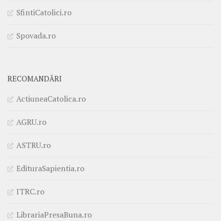
SfintiCatolici.ro
Spovada.ro
RECOMANDĂRI
ActiuneaCatolica.ro
AGRU.ro
ASTRU.ro
EdituraSapientia.ro
ITRC.ro
LibrariaPresaBuna.ro