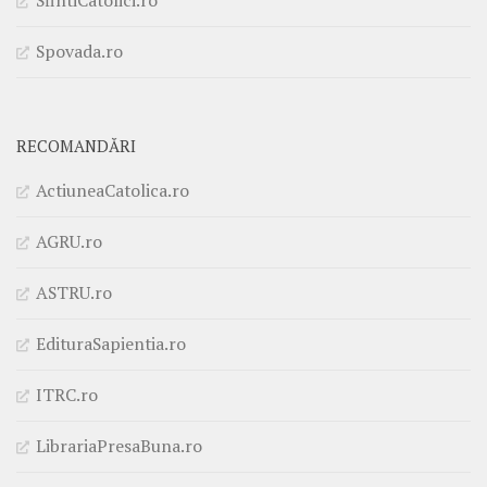
SfintiCatolici.ro
Spovada.ro
RECOMANDĂRI
ActiuneaCatolica.ro
AGRU.ro
ASTRU.ro
EdituraSapientia.ro
ITRC.ro
LibrariaPresaBuna.ro