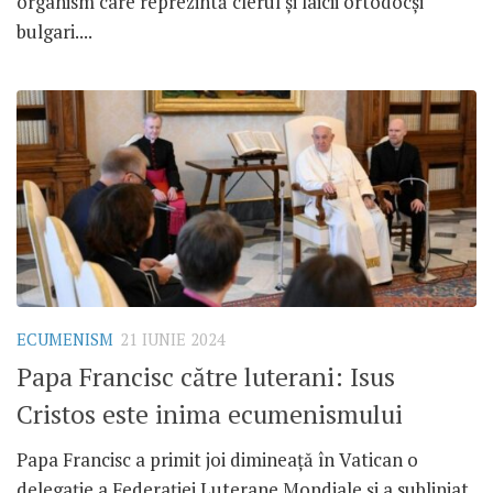
organism care reprezintă clerul și laicii ortodocși
bulgari....
ECUMENISM
21 IUNIE 2024
Papa Francisc către luterani: Isus
Cristos este inima ecumenismului
Papa Francisc a primit joi dimineață în Vatican o
delegație a Federației Luterane Mondiale și a subliniat