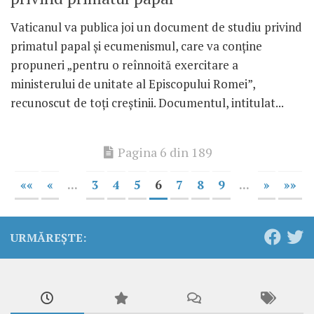
Vaticanul va publica joi un document de studiu privind
primatul papal și ecumenismul, care va conține
propuneri „pentru o reînnoită exercitare a
ministerului de unitate al Episcopului Romei”,
recunoscut de toți creștinii. Documentul, intitulat...
Pagina 6 din 189
««
«
...
3
4
5
6
7
8
9
...
»
»»
URMĂREȘTE: