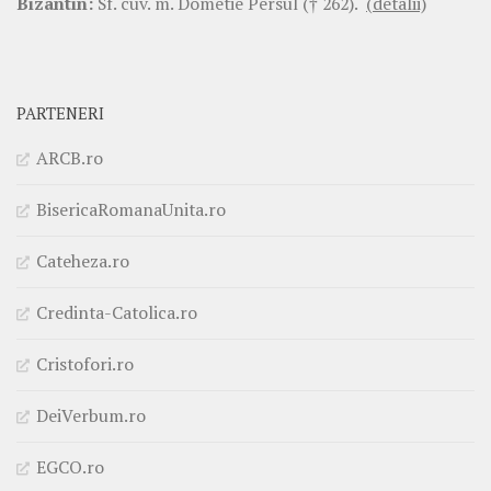
Bizantin:
Sf. cuv. m. Dometie Persul († 262).
(detalii)
PARTENERI
ARCB.ro
BisericaRomanaUnita.ro
Cateheza.ro
Credinta-Catolica.ro
Cristofori.ro
DeiVerbum.ro
EGCO.ro