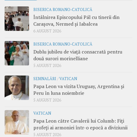
BISERICA ROMANO-CATOLICĂ
Întâlnirea Episcopului Pál cu tinerii din
Carașova, Nermed și Iabalcea
6 AUGUST 2026
BISERICA ROMANO-CATOLICĂ
Dublu jubileu de viață consacrată pentru
două surori morinelliane
5 AUGUST 2026
SEMNALĂRI
/
VATICAN
Papa Leon va vizita Uruguay, Argentina și
Peru în luna noiembrie
5 AUGUST 2026
VATICAN
Papa Leon către Cavalerii lui Columb: Fiți
profeți ai armoniei într-o epocă a diviziunii
5 AUGUST 2026