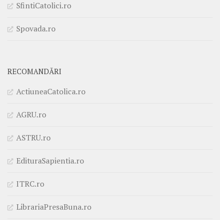
SfintiCatolici.ro
Spovada.ro
RECOMANDĂRI
ActiuneaCatolica.ro
AGRU.ro
ASTRU.ro
EdituraSapientia.ro
ITRC.ro
LibrariaPresaBuna.ro