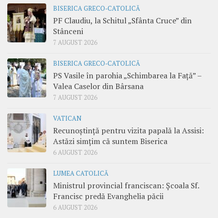
BISERICA GRECO-CATOLICĂ
PF Claudiu, la Schitul „Sfânta Cruce” din
Stânceni
7 AUGUST 2026
BISERICA GRECO-CATOLICĂ
PS Vasile în parohia „Schimbarea la Față” –
Valea Caselor din Bârsana
7 AUGUST 2026
VATICAN
Recunoștință pentru vizita papală la Assisi:
Astăzi simțim că suntem Biserica
6 AUGUST 2026
LUMEA CATOLICĂ
Ministrul provincial franciscan: Școala Sf.
Francisc predă Evanghelia păcii
6 AUGUST 2026