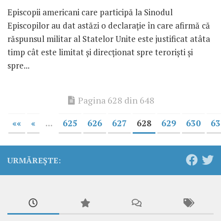
Episcopii americani care participă la Sinodul
Episcopilor au dat astăzi o declaraţie în care afirmă că
răspunsul militar al Statelor Unite este justificat atâta
timp cât este limitat şi direcţionat spre terorişti şi
spre...
Pagina 628 din 648
««
«
...
625
626
627
628
629
630
63
URMĂREȘTE: