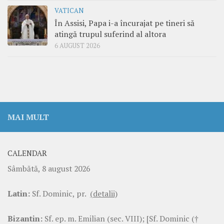
VATICAN
În Assisi, Papa i-a încurajat pe tineri să
atingă trupul suferind al altora
6 AUGUST 2026
MAI MULT
CALENDAR
Sâmbătă, 8 august 2026
Latin:
Sf. Dominic, pr.
(detalii)
Bizantin:
Sf. ep. m. Emilian (sec. VIII); [Sf. Dominic (†