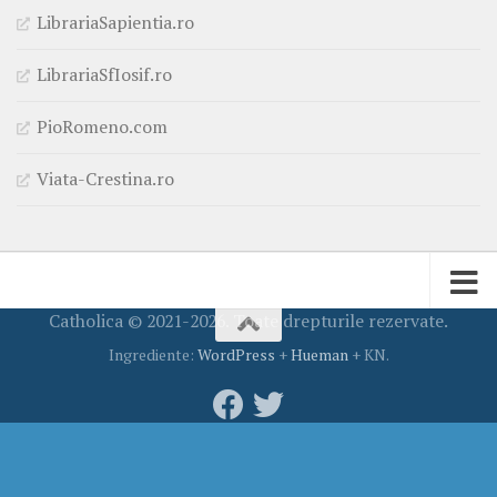
LibrariaSapientia.ro
LibrariaSfIosif.ro
PioRomeno.com
Viata-Crestina.ro
Catholica © 2021-2026. Toate drepturile rezervate.
Ingrediente:
WordPress
+
Hueman
+ KN.