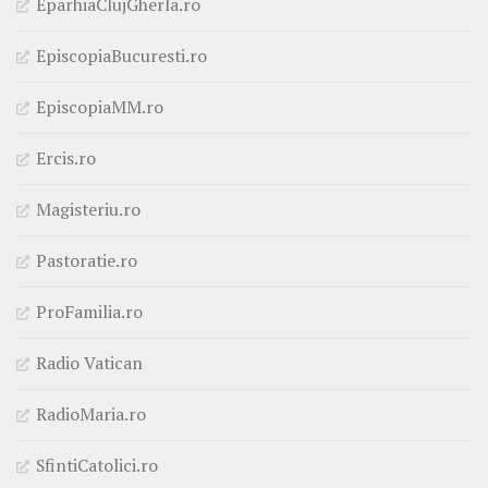
EparhiaClujGherla.ro
EpiscopiaBucuresti.ro
EpiscopiaMM.ro
Ercis.ro
Magisteriu.ro
Pastoratie.ro
ProFamilia.ro
Radio Vatican
RadioMaria.ro
SfintiCatolici.ro