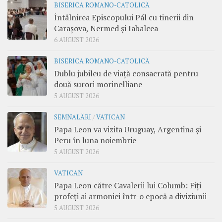
BISERICA ROMANO-CATOLICĂ
Întâlnirea Episcopului Pál cu tinerii din
Carașova, Nermed și Iabalcea
6 AUGUST 2026
BISERICA ROMANO-CATOLICĂ
Dublu jubileu de viață consacrată pentru
două surori morinelliane
5 AUGUST 2026
SEMNALĂRI
/
VATICAN
Papa Leon va vizita Uruguay, Argentina și
Peru în luna noiembrie
5 AUGUST 2026
VATICAN
Papa Leon către Cavalerii lui Columb: Fiți
profeți ai armoniei într-o epocă a diviziunii
5 AUGUST 2026