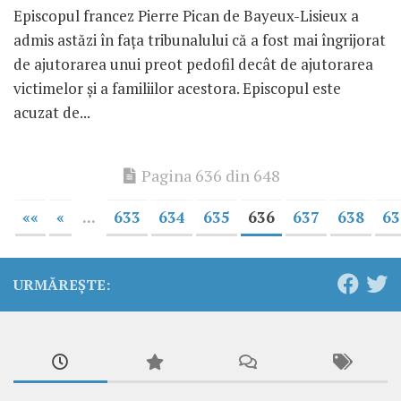
Episcopul francez Pierre Pican de Bayeux-Lisieux a
admis astăzi în faţa tribunalului că a fost mai îngrijorat
de ajutorarea unui preot pedofil decât de ajutorarea
victimelor şi a familiilor acestora. Episcopul este
acuzat de...
Pagina 636 din 648
««
«
...
633
634
635
636
637
638
63
URMĂREȘTE: