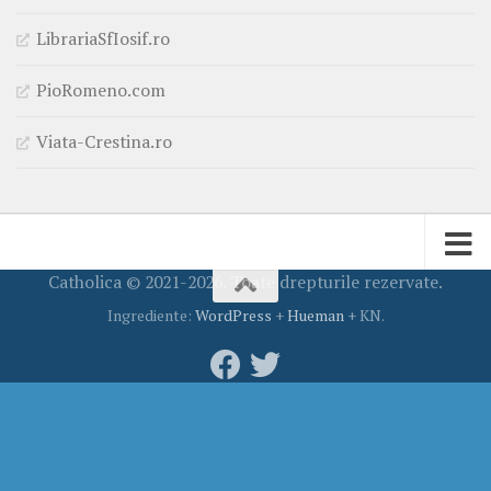
LibrariaSfIosif.ro
PioRomeno.com
Viata-Crestina.ro
Catholica © 2021-2026. Toate drepturile rezervate.
Ingrediente:
WordPress
+
Hueman
+ KN.