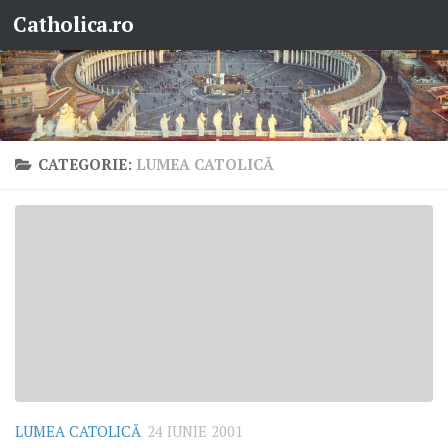
Catholica.ro
Skip to content
CATEGORIE:
LUMEA CATOLICĂ
LUMEA CATOLICĂ
24 IUNIE 2001