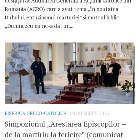
desfășurat Adunarea Generală a Acțiunii Catolice din
România (ACRO) care a avut tema „În noutatea
Duhului, entuziasmul mărturiei” și motoul biblic
„Dumnezeu nu ne-a dat un...
BISERICA GRECO-CATOLICĂ
6 NOIEMBRIE 2023
Simpozionul „Arestarea Episcopilor –
de la martiriu la fericire” (comunicat