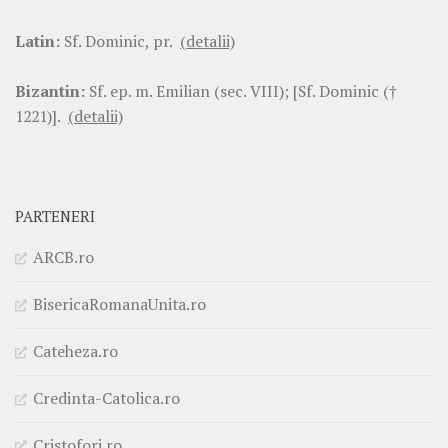
Latin:
Sf. Dominic, pr.
(detalii)
Bizantin:
Sf. ep. m. Emilian (sec. VIII); [Sf. Dominic (†
1221)].
(detalii)
PARTENERI
ARCB.ro
BisericaRomanaUnita.ro
Cateheza.ro
Credinta-Catolica.ro
Cristofori.ro