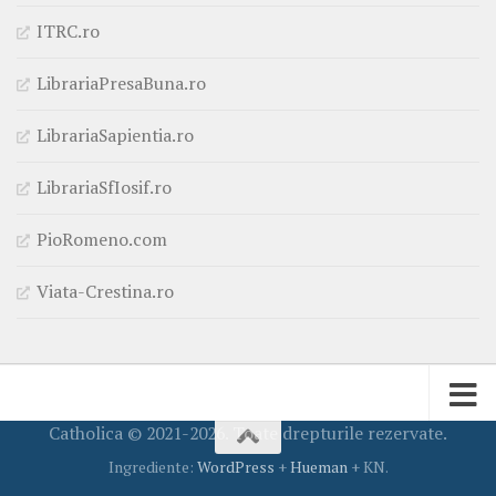
ITRC.ro
LibrariaPresaBuna.ro
LibrariaSapientia.ro
LibrariaSfIosif.ro
PioRomeno.com
Viata-Crestina.ro
Catholica © 2021-2026. Toate drepturile rezervate.
Ingrediente:
WordPress
+
Hueman
+ KN.