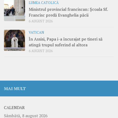
LUMEA CATOLICĂ
Ministrul provincial franciscan: Școala Sf.
Francisc predă Evanghelia păcii
6 AUGUST 2026
VATICAN
În Assisi, Papa i-a încurajat pe tineri să
atingă trupul suferind al altora
6 AUGUST 2026
MAI MULT
CALENDAR
Sâmbătă, 8 august 2026