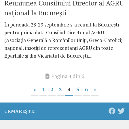
Reuniunea Consiliului Director al AGRU
naţional la Bucureşti
În perioada 28-29 septembrie s-a reunit la Bucureşti
pentru prima dată Consiliul Director al AGRU
(Asociaţia Generală a Românilor Uniţi, Greco-Catolici)
naţional, însoţiţi de reprezentanţi AGRU din toate
Eparhiile şi din Vicariatul de Bucureşti....
Pagina 4 din 6
«
1
2
3
4
5
6
»
URMĂREȘTE: