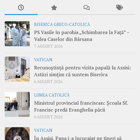
BISERICA GRECO-CATOLICĂ
PS Vasile în parohia „Schimbarea la Față” –
Valea Caselor din Bârsana
7 AUGUST 2026
VATICAN
Recunoștință pentru vizita papală la Assisi:
Astăzi simțim că suntem Biserica
6 AUGUST 2026
LUMEA CATOLICĂ
Ministrul provincial franciscan: Școala Sf.
Francisc predă Evanghelia păcii
6 AUGUST 2026
VATICAN
În Assisi, Papa i-a încurajat pe tineri să