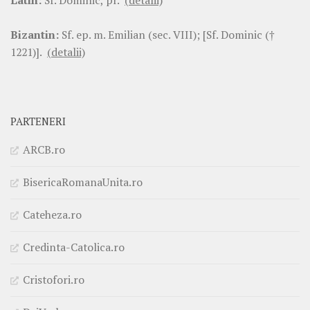
Latin:
Sf. Dominic, pr.
(detalii)
Bizantin:
Sf. ep. m. Emilian (sec. VIII); [Sf. Dominic (†
1221)].
(detalii)
PARTENERI
ARCB.ro
BisericaRomanaUnita.ro
Cateheza.ro
Credinta-Catolica.ro
Cristofori.ro