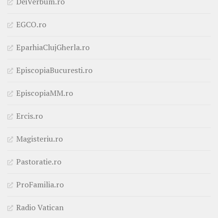
DeiVerbum.ro
EGCO.ro
EparhiaClujGherla.ro
EpiscopiaBucuresti.ro
EpiscopiaMM.ro
Ercis.ro
Magisteriu.ro
Pastoratie.ro
ProFamilia.ro
Radio Vatican