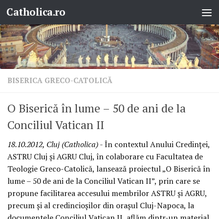
Catholica.ro
Skip to content
BISERICA GRECO-CATOLICĂ
O Biserică în lume – 50 de ani de la
Conciliul Vatican II
18.10.2012, Cluj (Catholica)
- În contextul Anului Credinţei,
ASTRU Cluj şi AGRU Cluj, în colaborare cu Facultatea de
Teologie Greco-Catolică, lansează proiectul „O Biserică în
lume – 50 de ani de la Conciliul Vatican II”, prin care se
propune facilitarea accesului membrilor ASTRU şi AGRU,
precum şi al credincioşilor din oraşul Cluj-Napoca, la
documentele Conciliul Vatican II, aflăm dintr-un material