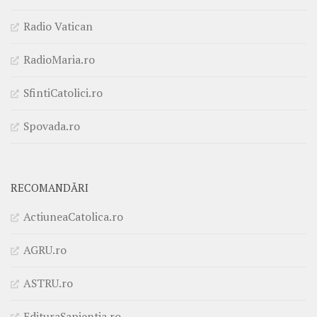
Radio Vatican
RadioMaria.ro
SfintiCatolici.ro
Spovada.ro
RECOMANDĂRI
ActiuneaCatolica.ro
AGRU.ro
ASTRU.ro
EdituraSapientia.ro