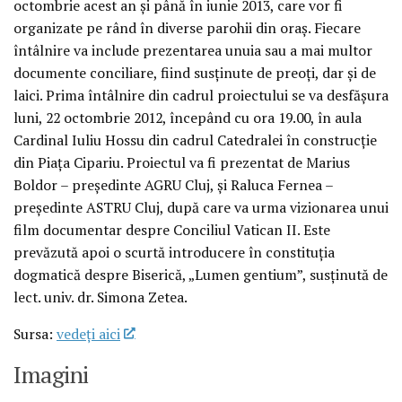
octombrie acest an şi până în iunie 2013, care vor fi
organizate pe rând în diverse parohii din oraş. Fiecare
întâlnire va include prezentarea unuia sau a mai multor
documente conciliare, fiind susţinute de preoţi, dar şi de
laici. Prima întâlnire din cadrul proiectului se va desfăşura
luni, 22 octombrie 2012, începând cu ora 19.00, în aula
Cardinal Iuliu Hossu din cadrul Catedralei în construcţie
din Piaţa Cipariu. Proiectul va fi prezentat de Marius
Boldor – preşedinte AGRU Cluj, şi Raluca Fernea –
preşedinte ASTRU Cluj, după care va urma vizionarea unui
film documentar despre Conciliul Vatican II. Este
prevăzută apoi o scurtă introducere în constituţia
dogmatică despre Biserică, „Lumen gentium”, susţinută de
lect. univ. dr. Simona Zetea.
Sursa:
vedeţi aici
Imagini