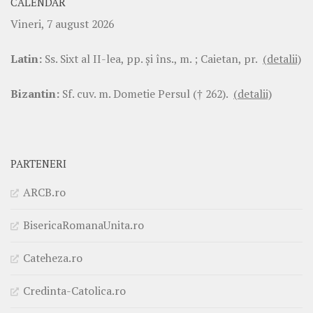
CALENDAR
Vineri, 7 august 2026
Latin:
Ss. Sixt al II-lea, pp. şi îns., m. ; Caietan, pr.
(detalii)
Bizantin:
Sf. cuv. m. Dometie Persul († 262).
(detalii)
PARTENERI
ARCB.ro
BisericaRomanaUnita.ro
Cateheza.ro
Credinta-Catolica.ro