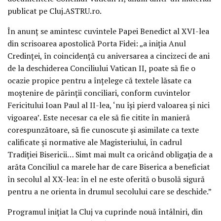
publicat pe Cluj.ASTRU.ro.
În anunţ se amintesc cuvintele Papei Benedict al XVI-lea
din scrisoarea apostolică Porta Fidei: „a iniţia Anul
Credinţei, în coincidenţă cu aniversarea a cincizeci de ani
de la deschiderea Conciliului Vatican II, poate să fie o
ocazie propice pentru a înţelege că textele lăsate ca
moştenire de părinţii conciliari, conform cuvintelor
Fericitului Ioan Paul al II-lea, ‘nu îşi pierd valoarea şi nici
vigoarea’. Este necesar ca ele să fie citite în manieră
corespunzătoare, să fie cunoscute şi asimilate ca texte
calificate şi normative ale Magisteriului, în cadrul
Tradiţiei Bisericii… Simt mai mult ca oricând obligaţia de a
arăta Conciliul ca marele har de care Biserica a beneficiat
în secolul al XX-lea: în el ne este oferită o busolă sigură
pentru a ne orienta în drumul secolului care se deschide.”
Programul iniţiat la Cluj va cuprinde nouă întâlniri, din