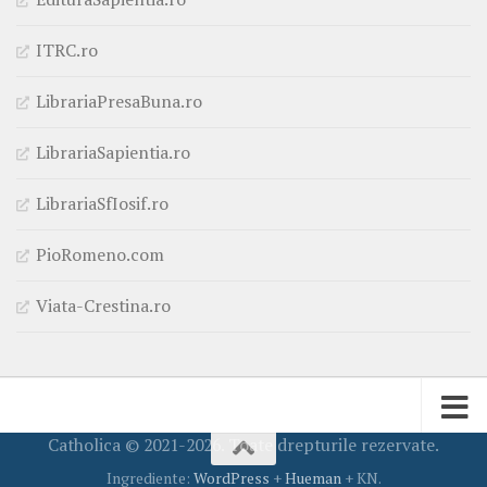
ITRC.ro
LibrariaPresaBuna.ro
LibrariaSapientia.ro
LibrariaSfIosif.ro
PioRomeno.com
Viata-Crestina.ro
Catholica © 2021-2026. Toate drepturile rezervate.
Ingrediente:
WordPress
+
Hueman
+ KN.