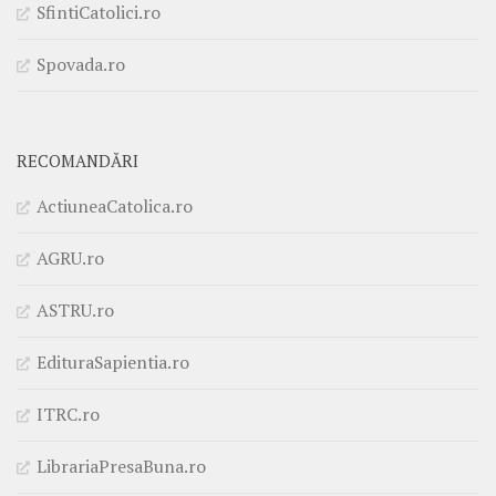
SfintiCatolici.ro
Spovada.ro
RECOMANDĂRI
ActiuneaCatolica.ro
AGRU.ro
ASTRU.ro
EdituraSapientia.ro
ITRC.ro
LibrariaPresaBuna.ro