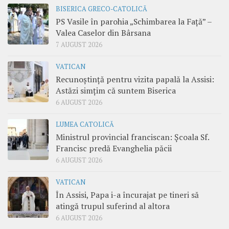
BISERICA GRECO-CATOLICĂ
PS Vasile în parohia „Schimbarea la Față” –
Valea Caselor din Bârsana
7 AUGUST 2026
VATICAN
Recunoștință pentru vizita papală la Assisi:
Astăzi simțim că suntem Biserica
6 AUGUST 2026
LUMEA CATOLICĂ
Ministrul provincial franciscan: Școala Sf.
Francisc predă Evanghelia păcii
6 AUGUST 2026
VATICAN
În Assisi, Papa i-a încurajat pe tineri să
atingă trupul suferind al altora
6 AUGUST 2026