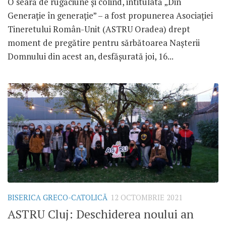
O seară de rugăciune și colind, intitulată „Din
Generație în generație” – a fost propunerea Asociației
Tineretului Român-Unit (ASTRU Oradea) drept
moment de pregătire pentru sărbătoarea Nașterii
Domnului din acest an, desfășurată joi, 16...
BISERICA GRECO-CATOLICĂ
12 OCTOMBRIE 2021
ASTRU Cluj: Deschiderea noului an