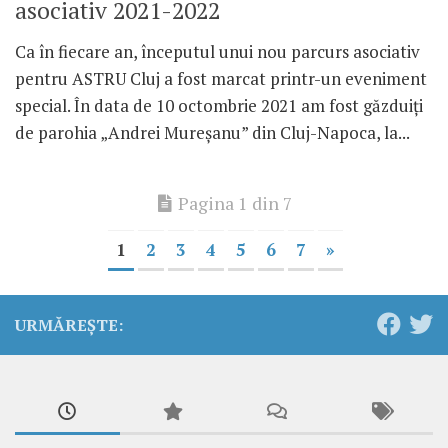
asociativ 2021-2022
Ca în fiecare an, începutul unui nou parcurs asociativ
pentru ASTRU Cluj a fost marcat printr-un eveniment
special. În data de 10 octombrie 2021 am fost găzduiți
de parohia „Andrei Mureșanu” din Cluj-Napoca, la...
Pagina 1 din 7
1
2
3
4
5
6
7
»
URMĂREȘTE: