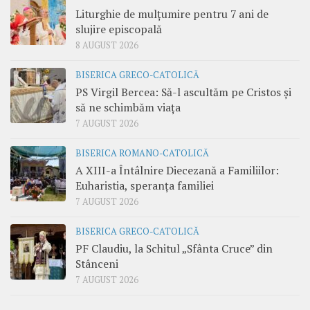
Liturghie de mulțumire pentru 7 ani de
slujire episcopală
8 AUGUST 2026
BISERICA GRECO-CATOLICĂ
PS Virgil Bercea: Să-l ascultăm pe Cristos și
să ne schimbăm viața
7 AUGUST 2026
BISERICA ROMANO-CATOLICĂ
A XIII-a Întâlnire Diecezană a Familiilor:
Euharistia, speranța familiei
7 AUGUST 2026
BISERICA GRECO-CATOLICĂ
PF Claudiu, la Schitul „Sfânta Cruce” din
Stânceni
7 AUGUST 2026