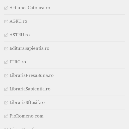
ActiuneaCatolica.ro
AGRU.ro
ASTRU.ro
EdituraSapientia.ro
ITRC.ro
LibrariaPresaBuna.ro
LibrariaSapientia.ro
LibrariaSfIosif.ro
PioRomeno.com