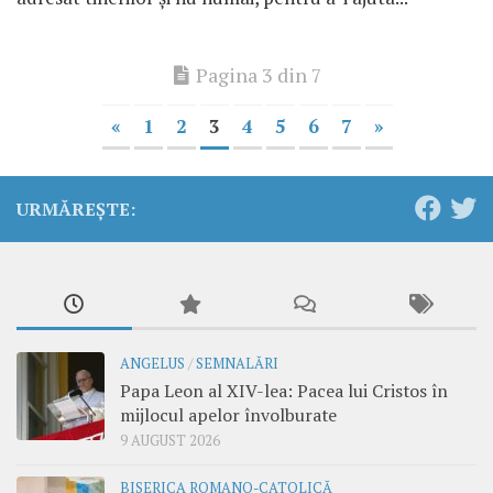
Pagina 3 din 7
«
1
2
3
4
5
6
7
»
URMĂREȘTE:
ANGELUS
/
SEMNALĂRI
Papa Leon al XIV-lea: Pacea lui Cristos în
mijlocul apelor învolburate
9 AUGUST 2026
BISERICA ROMANO-CATOLICĂ