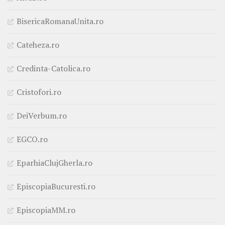
BisericaRomanaUnita.ro
Cateheza.ro
Credinta-Catolica.ro
Cristofori.ro
DeiVerbum.ro
EGCO.ro
EparhiaClujGherla.ro
EpiscopiaBucuresti.ro
EpiscopiaMM.ro