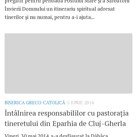
pregătit pentru perioada Postului Mare și a Sărbătorii
Învierii Domnului un itinerariu spiritual adresat
tinerilor și nu numai, pentru a-i ajuta...
BISERICA GRECO-CATOLICĂ
5 IUNIE 2014
Întâlnirea responsabililor cu pastoraţia
tineretului din Eparhia de Cluj-Gherla
Vineri, 30 mai 2014, s-a desfăşurat la Dăbâca,