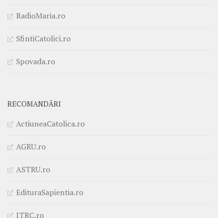
RadioMaria.ro
SfintiCatolici.ro
Spovada.ro
RECOMANDĂRI
ActiuneaCatolica.ro
AGRU.ro
ASTRU.ro
EdituraSapientia.ro
ITRC.ro