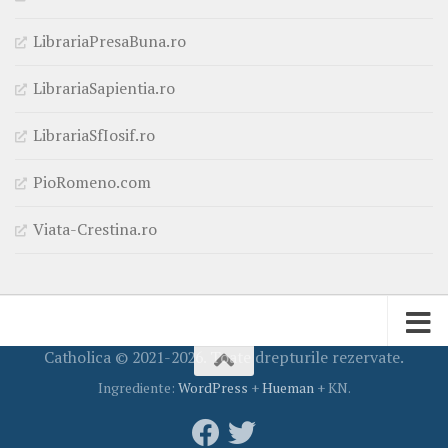
LibrariaPresaBuna.ro
LibrariaSapientia.ro
LibrariaSfIosif.ro
PioRomeno.com
Viata-Crestina.ro
Catholica © 2021-2026. Toate drepturile rezervate.
Ingrediente:
WordPress
+
Hueman
+ KN.