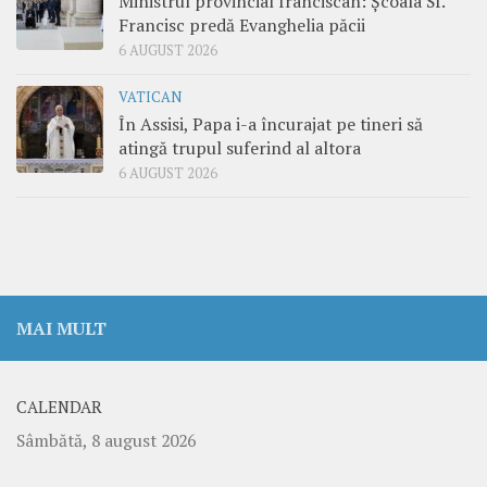
Ministrul provincial franciscan: Școala Sf.
Francisc predă Evanghelia păcii
6 AUGUST 2026
VATICAN
În Assisi, Papa i-a încurajat pe tineri să
atingă trupul suferind al altora
6 AUGUST 2026
MAI MULT
CALENDAR
Sâmbătă, 8 august 2026