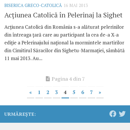
BISERICA GRECO-CATOLICĂ
16 MAI 2013
Acţiunea Catolică în Pelerinaj la Sighet
Acţiunea Catolică din România s-a alăturat pelerinilor
din întreaga ţară care au participant la cea de-a X-a
ediţie a Pelerinajului naţional la mormintele martirilor
din Cimitirul Săracilor din Sighetu-Marmaţiei, sâmbătă
11 mai 2013. Au...
Pagina 4 din 7
«
1
2
3
4
5
6
7
»
URMĂREȘTE: