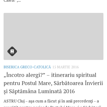
Calea!”,...
BISERICA GRECO-CATOLICĂ
15 MARTIE 2016
„Încotro alergi?” – itinerariu spiritual
pentru Postul Mare, Sărbătoarea Învierii
și Săptămâna Luminată 2016
ASTRU Cluj – așa cum a făcut și în anii precedenți – a