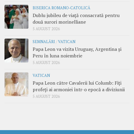
BISERICA ROMANO-CATOLICĂ
Dublu jubileu de viață consacrată pentru
două surori morinelliane
5 AUGUST 2026
SEMNALĂRI
/
VATICAN
Papa Leon va vizita Uruguay, Argentina și
Peru în luna noiembrie
5 AUGUST 2026
VATICAN
Papa Leon către Cavalerii lui Columb: Fiți
profeți ai armoniei într-o epocă a diviziunii
5 AUGUST 2026