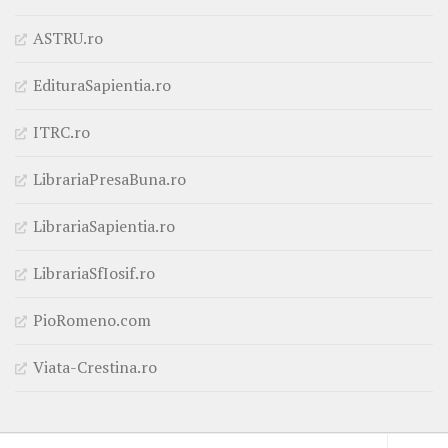
ASTRU.ro
EdituraSapientia.ro
ITRC.ro
LibrariaPresaBuna.ro
LibrariaSapientia.ro
LibrariaSfIosif.ro
PioRomeno.com
Viata-Crestina.ro