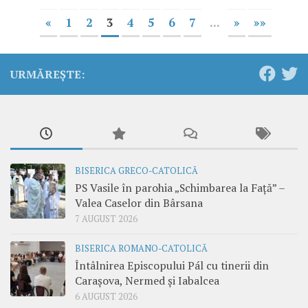
«
1
2
3
4
5
6
7
...
»
»»
URMĂREȘTE:
BISERICA GRECO-CATOLICĂ
PS Vasile în parohia „Schimbarea la Față” –
Valea Caselor din Bârsana
7 AUGUST 2026
BISERICA ROMANO-CATOLICĂ
Întâlnirea Episcopului Pál cu tinerii din
Carașova, Nermed și Iabalcea
6 AUGUST 2026