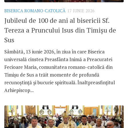
BISERICA ROMANO-CATOLICĂ
17 IUNIE 2026
Jubileul de 100 de ani al bisericii Sf.
Tereza a Pruncului Isus din Timișu de
Sus
Sâmbătă, 13 iunie 2026, în ziua în care Biserica
universală cinstea Preasfânta Inimă a Preacuratei
Fecioare Maria, comunitatea romano-catolică din
Timișu de Sus a trăit momente de profundă
recunoștință și bucurie spirituală. Înaltpreasfințitul
Arhiepiscop...