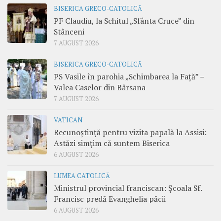
BISERICA GRECO-CATOLICĂ
PF Claudiu, la Schitul „Sfânta Cruce” din
Stânceni
7 AUGUST 2026
BISERICA GRECO-CATOLICĂ
PS Vasile în parohia „Schimbarea la Față” –
Valea Caselor din Bârsana
7 AUGUST 2026
VATICAN
Recunoștință pentru vizita papală la Assisi:
Astăzi simțim că suntem Biserica
6 AUGUST 2026
LUMEA CATOLICĂ
Ministrul provincial franciscan: Școala Sf.
Francisc predă Evanghelia păcii
6 AUGUST 2026