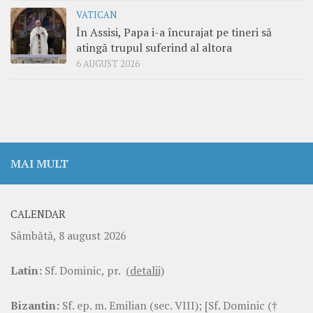
VATICAN
În Assisi, Papa i-a încurajat pe tineri să
atingă trupul suferind al altora
6 AUGUST 2026
MAI MULT
CALENDAR
Sâmbătă, 8 august 2026
Latin:
Sf. Dominic, pr.
(detalii)
Bizantin:
Sf. ep. m. Emilian (sec. VIII); [Sf. Dominic (†