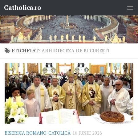
Catholica.ro
Skip to content
ETICHETAT:
ARHIDIECEZA DE BUCUREȘTI
BISERICA ROMANO-CATOLICĂ
16 IUNIE 2026