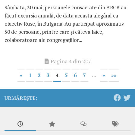
Sâmbătă, 30 mai, persoanele consacrate din ARCB au
făcut excursia anuală, de data aceasta alegând ca
obiectiv Ruse, în Bulgaria. Au participat aproximativ
50 de persoane, printre care și câteva laice,
colaboratoare ale congregațiilor...
Pagina 4 din 207
«
1
2
3
4
5
6
7
...
»
»»
URMĂREȘTE: