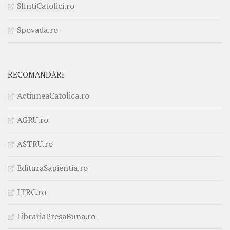
SfintiCatolici.ro
Spovada.ro
RECOMANDĂRI
ActiuneaCatolica.ro
AGRU.ro
ASTRU.ro
EdituraSapientia.ro
ITRC.ro
LibrariaPresaBuna.ro