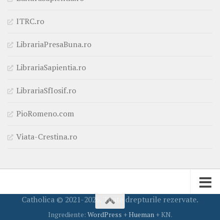
ITRC.ro
LibrariaPresaBuna.ro
LibrariaSapientia.ro
LibrariaSfIosif.ro
PioRomeno.com
Viata-Crestina.ro
Catholica © 2021-2026. Toate drepturile rezervate.
Ingrediente:
WordPress
+
Hueman
+ KN.