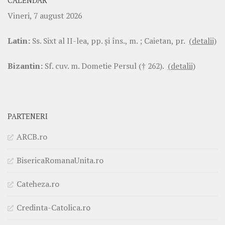
CALENDAR
Vineri, 7 august 2026
Latin:
Ss. Sixt al II-lea, pp. şi îns., m. ; Caietan, pr.
(detalii)
Bizantin:
Sf. cuv. m. Dometie Persul († 262).
(detalii)
PARTENERI
ARCB.ro
BisericaRomanaUnita.ro
Cateheza.ro
Credinta-Catolica.ro