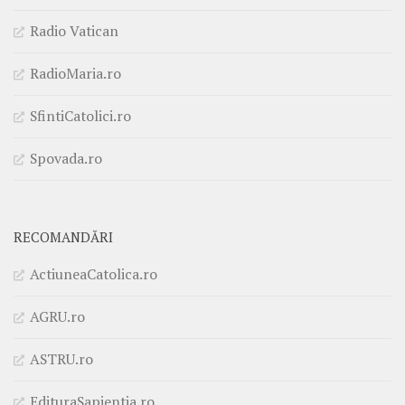
Radio Vatican
RadioMaria.ro
SfintiCatolici.ro
Spovada.ro
RECOMANDĂRI
ActiuneaCatolica.ro
AGRU.ro
ASTRU.ro
EdituraSapientia.ro