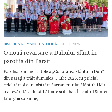
BISERICA ROMANO-CATOLICĂ
8 IULIE 2026
O nouă revărsare a Duhului Sfânt în
parohia din Barați
Parohia romano-catolică „Coborârea Sfântului Duh”
din Barați a trăit duminică, 5 iulie 2026, cu prilejul
celebrării și administrării Sacramentului Sfântului Mir,
o adevărată zi de sărbătoare și de har. În cadrul Sfintei
Liturghii solemne,...