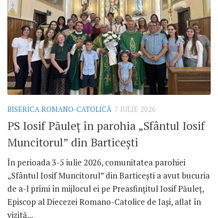
BISERICA ROMANO-CATOLICĂ
7 IULIE 2026
PS Iosif Păuleț în parohia „Sfântul Iosif
Muncitorul” din Barticești
În perioada 3-5 iulie 2026, comunitatea parohiei
„Sfântul Iosif Muncitorul” din Barticești a avut bucuria
de a-l primi în mijlocul ei pe Preasfințitul Iosif Păuleț,
Episcop al Diecezei Romano-Catolice de Iași, aflat în
vizită...