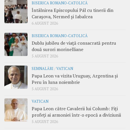
BISERICA ROMANO-CATOLICĂ
Întâlnirea Episcopului Pál cu tinerii din
Carașova, Nermed și Iabalcea
6 AUGUST 2026
BISERICA ROMANO-CATOLICĂ
Dublu jubileu de viață consacrată pentru
două surori morinelliane
5 AUGUST 2026
SEMNALĂRI
/
VATICAN
Papa Leon va vizita Uruguay, Argentina și
Peru în luna noiembrie
5 AUGUST 2026
VATICAN
Papa Leon către Cavalerii lui Columb: Fiți
profeți ai armoniei într-o epocă a diviziunii
5 AUGUST 2026