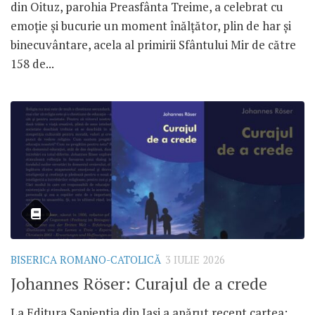
din Oituz, parohia Preasfânta Treime, a celebrat cu
emoție și bucurie un moment înălțător, plin de har și
binecuvântare, acela al primirii Sfântului Mir de către
158 de...
BISERICA ROMANO-CATOLICĂ
3 IULIE 2026
Johannes Röser: Curajul de a crede
La Editura Sapientia din Iași a apărut recent cartea: