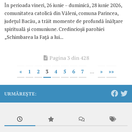
În perioada vineri, 26 iunie – duminică, 28 iunie 2026,
comunitatea catolică din Văleni, comuna Parincea,
județul Bacău, a trăit momente de profundă înălțare
spirituală și comuniune. Credincioșii parohiei
„Schimbarea la Față a lui...
Pagina 3 din 428
«
1
2
3
4
5
6
7
...
»
»»
URMĂREȘTE: