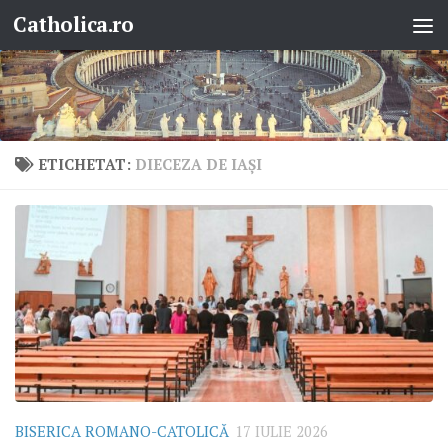
Catholica.ro
Skip to content
ETICHETAT:
DIECEZA DE IAȘI
BISERICA ROMANO-CATOLICĂ
17 IULIE 2026