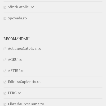
SfintiCatolici.ro
Spovada.ro
RECOMANDĂRI
ActiuneaCatolica.ro
AGRU.ro
ASTRU.ro
EdituraSapientia.ro
ITRC.ro
LibrariaPresaBuna.ro