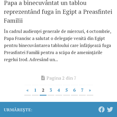
Papa a binecuvântat un tablou
reprezentând fuga în Egipt a Preasfintei
Familii
În cadrul audienței generale de miercuri, 4 octombrie,
Papa Francisc a salutat o delegație venită din Egipt
pentru binecuvântarea tabloului care înfățișează fuga
Preasfintei Familii pentru a scăpa de amenințările
regelui Irod. Adresând un...
Pagina 2 din 7
«
1
2
3
4
5
6
7
»
URMĂREȘTE: