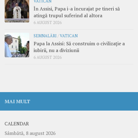
VATICAN
În Assisi, Papa i-a încurajat pe tineri să
atingă trupul suferind al altora
6 AUGUST 2026
SEMNALĂRI
/
VATICAN
Papa la Assisi: Să construim o civilizație a
iubirii, nu a diviziunii
6 AUGUST 2026
MAI MULT
CALENDAR
Sâmbătă, 8 august 2026