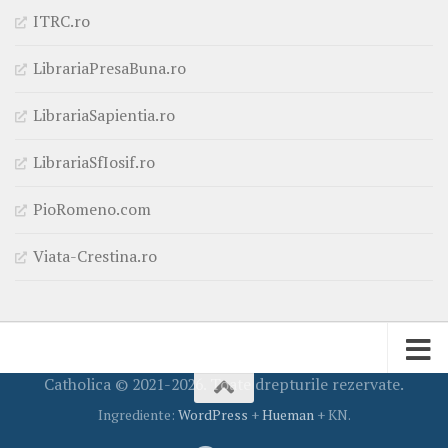
ITRC.ro
LibrariaPresaBuna.ro
LibrariaSapientia.ro
LibrariaSfIosif.ro
PioRomeno.com
Viata-Crestina.ro
Catholica © 2021-2026. Toate drepturile rezervate.
Ingrediente:
WordPress
+
Hueman
+ KN.