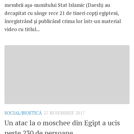
membrii așa-numitului Stat Islamic (Daesh) au
decapitat cu sânge rece 21 de tineri copți egipteni,
înregistrând și publicând crima lor într-un material
video cu titlul...
SOCIAL/BIOETICĂ
27 NOIEMBRIE 2017
Un atac la o moschee din Egipt a ucis
peste 230 de persoane