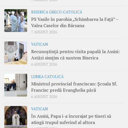
BISERICA GRECO-CATOLICĂ
PS Vasile în parohia „Schimbarea la Față” –
Valea Caselor din Bârsana
7 AUGUST 2026
VATICAN
Recunoștință pentru vizita papală la Assisi:
Astăzi simțim că suntem Biserica
6 AUGUST 2026
LUMEA CATOLICĂ
Ministrul provincial franciscan: Școala Sf.
Francisc predă Evanghelia păcii
6 AUGUST 2026
VATICAN
În Assisi, Papa i-a încurajat pe tineri să
atingă trupul suferind al altora