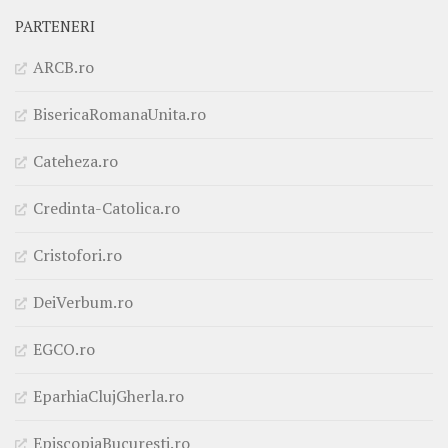
PARTENERI
ARCB.ro
BisericaRomanaUnita.ro
Cateheza.ro
Credinta-Catolica.ro
Cristofori.ro
DeiVerbum.ro
EGCO.ro
EparhiaClujGherla.ro
EpiscopiaBucuresti.ro