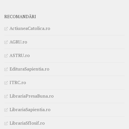
RECOMANDĂRI
ActiuneaCatolica.ro
AGRU.ro
ASTRU.ro
EdituraSapientia.ro
ITRC.ro
LibrariaPresaBuna.ro
LibrariaSapientia.ro
LibrariaSfIosif.ro