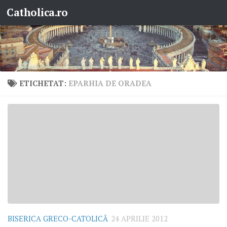
Catholica.ro
Skip to content
ETICHETAT:
EPARHIA DE ORADEA
BISERICA GRECO-CATOLICĂ
24 APRILIE 2012