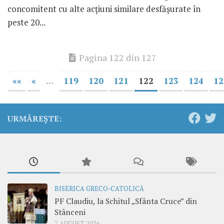
concomitent cu alte acţiuni similare desfăşurate în
peste 20...
Pagina 122 din 127
««
«
...
119
120
121
122
123
124
12
URMĂREȘTE:
BISERICA GRECO-CATOLICĂ
PF Claudiu, la Schitul „Sfânta Cruce” din
Stânceni
7 AUGUST 2026