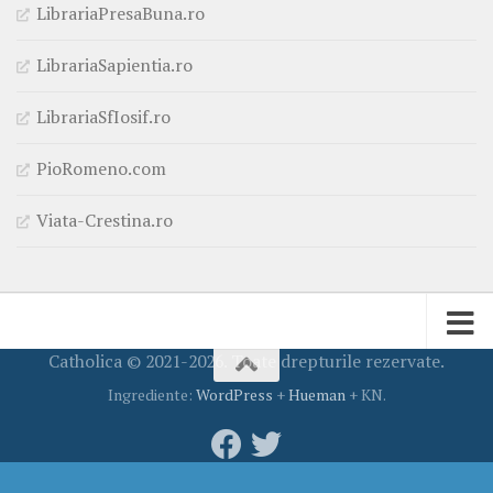
LibrariaPresaBuna.ro
LibrariaSapientia.ro
LibrariaSfIosif.ro
PioRomeno.com
Viata-Crestina.ro
Catholica © 2021-2026. Toate drepturile rezervate.
Ingrediente:
WordPress
+
Hueman
+ KN.