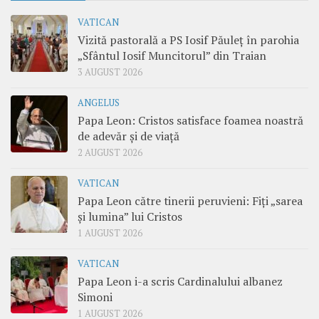
VATICAN
Vizită pastorală a PS Iosif Păuleț în parohia
„Sfântul Iosif Muncitorul” din Traian
3 AUGUST 2026
ANGELUS
Papa Leon: Cristos satisface foamea noastră
de adevăr și de viață
2 AUGUST 2026
VATICAN
Papa Leon către tinerii peruvieni: Fiți „sarea
și lumina” lui Cristos
1 AUGUST 2026
VATICAN
Papa Leon i-a scris Cardinalului albanez
Simoni
1 AUGUST 2026