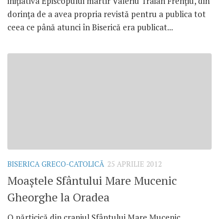
iniţiativa Episcopului martir Valeriu Traian Frenţiu, din
dorinţa de a avea propria revistă pentru a publica tot
ceea ce până atunci în Biserică era publicat...
BISERICA GRECO-CATOLICĂ
25 APRILIE 2012
Moaştele Sfântului Mare Mucenic
Gheorghe la Oradea
O părticică din craniul Sfântului Mare Mucenic