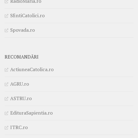
RadioMaria.ro
SfintiCatolici.ro
Spovada.ro
RECOMANDĂRI
ActiuneaCatolica.ro
AGRU.ro
ASTRU.ro
EdituraSapientia.ro
ITRC.ro