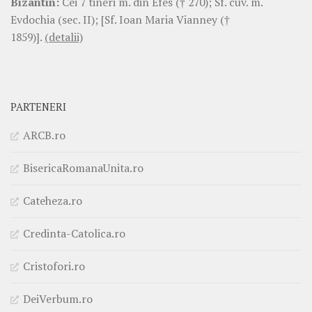
Bizantin:
Cei 7 tineri m. din Efes († 270); Sf. cuv. m.
Evdochia (sec. II); [Sf. Ioan Maria Vianney (†
1859)].
(detalii)
PARTENERI
ARCB.ro
BisericaRomanaUnita.ro
Cateheza.ro
Credinta-Catolica.ro
Cristofori.ro
DeiVerbum.ro