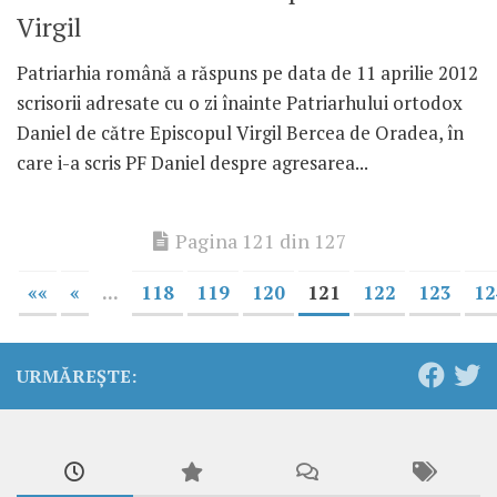
Virgil
Patriarhia română a răspuns pe data de 11 aprilie 2012
scrisorii adresate cu o zi înainte Patriarhului ortodox
Daniel de către Episcopul Virgil Bercea de Oradea, în
care i-a scris PF Daniel despre agresarea...
Pagina 121 din 127
««
«
...
118
119
120
121
122
123
12
URMĂREȘTE: