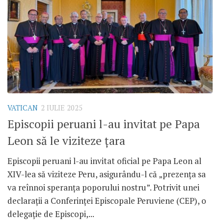
VATICAN
2 IULIE 2025
Episcopii peruani l-au invitat pe Papa
Leon să le viziteze țara
Episcopii peruani l-au invitat oficial pe Papa Leon al
XIV-lea să viziteze Peru, asigurându-l că „prezența sa
va reînnoi speranța poporului nostru”. Potrivit unei
declarații a Conferinței Episcopale Peruviene (CEP), o
delegație de Episcopi,...