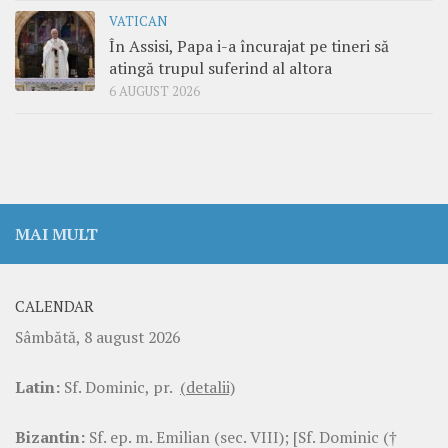
VATICAN
În Assisi, Papa i-a încurajat pe tineri să
atingă trupul suferind al altora
6 AUGUST 2026
MAI MULT
CALENDAR
Sâmbătă, 8 august 2026
Latin:
Sf. Dominic, pr.
(detalii)
Bizantin:
Sf. ep. m. Emilian (sec. VIII); [Sf. Dominic (†