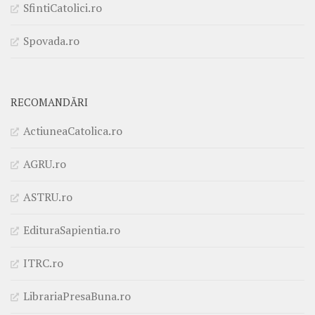
SfintiCatolici.ro
Spovada.ro
RECOMANDĂRI
ActiuneaCatolica.ro
AGRU.ro
ASTRU.ro
EdituraSapientia.ro
ITRC.ro
LibrariaPresaBuna.ro