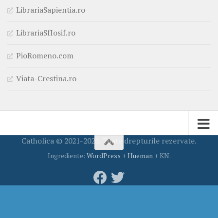
LibrariaSapientia.ro
LibrariaSfIosif.ro
PioRomeno.com
Viata-Crestina.ro
Catholica © 2021-2026. Toate drepturile rezervate.
Ingrediente:
WordPress
+
Hueman
+ KN.