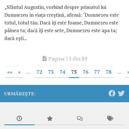
„Sfântul Augustin, vorbind despre primatul lui
Dumnezeu în viața creștină, afirmă: ‘Dumnezeu este
totul, totul tău. Dacă îți este foame, Dumnezeu este
pâinea ta; dacă îți este sete, Dumnezeu este apa ta;
dacă ești...
Pagina 75 din 89
««
«
...
72
73
74
75
76
77
78
...
URMĂREȘTE: