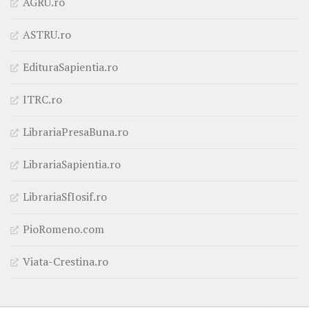
AGRU.ro
ASTRU.ro
EdituraSapientia.ro
ITRC.ro
LibrariaPresaBuna.ro
LibrariaSapientia.ro
LibrariaSfIosif.ro
PioRomeno.com
Viata-Crestina.ro