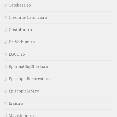
Cateheza.ro
Credinta-Catolica.ro
Cristofori.ro
DeiVerbum.ro
EGCO.ro
EparhiaClujGherla.ro
EpiscopiaBucuresti.ro
EpiscopiaMM.ro
Ercis.ro
Magisteriu.ro