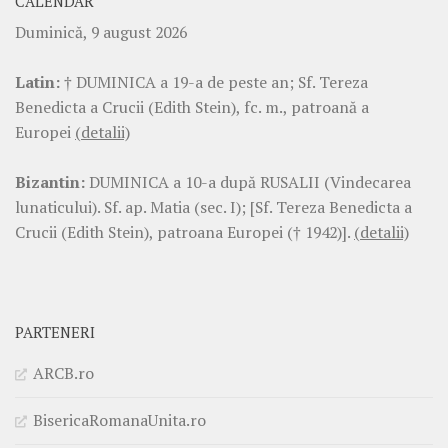
CALENDAR
Duminică, 9 august 2026
Latin:
† DUMINICA a 19-a de peste an; Sf. Tereza
Benedicta a Crucii (Edith Stein), fc. m., patroană a
Europei
(detalii)
Bizantin:
DUMINICA a 10-a după RUSALII (Vindecarea
lunaticului). Sf. ap. Matia (sec. I); [Sf. Tereza Benedicta a
Crucii (Edith Stein), patroana Europei († 1942)].
(detalii)
PARTENERI
ARCB.ro
BisericaRomanaUnita.ro