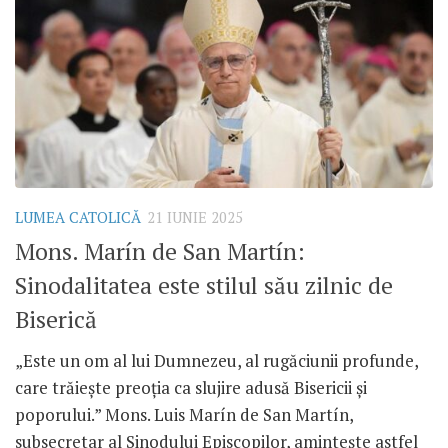
LUMEA CATOLICĂ
21 IUNIE 2025
Mons. Marín de San Martín:
Sinodalitatea este stilul său zilnic de
Biserică
„Este un om al lui Dumnezeu, al rugăciunii profunde,
care trăiește preoția ca slujire adusă Bisericii și
poporului.” Mons. Luis Marín de San Martín,
subsecretar al Sinodului Episcopilor, amintește astfel