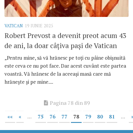
VATICAN
19 IUNIE 2025
Robert Prevost a devenit preot acum 43
de ani, la doar câțiva pași de Vatican
„Pentru mine, să vă hrănesc pe toți cu pâine obișnuită
este ceva ce nu pot face. Dar acest cuvânt este partea
voastră. Vă hrănesc de la aceeași masă care mă
hrănește și pe mine....
Pagina 78 din 89
««
«
...
75
76
77
78
79
80
81
...