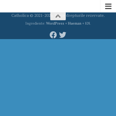
Catholica © 2021-2026. Toate drepturile rezervate.
Ingrediente:
WordPress
+
Hueman
+ KN.