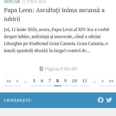
VATICAN
11 IUNIE 2026
Papa Leon: Ascultați inima ascunsă a
iubirii
Joi, 11 iunie 2026, seara, Papa Leon al XIV-lea a vorbit
despre iubire, suferință și smerenie, când a oficiat
Liturghia pe Stadionul Gran Canaria. Gran Canaria, o
insulă spaniolă situată în largul coastei de...
Pagina 8 din 89
««
«
...
5
6
7
8
9
10
11
...
»
»»
URMĂREȘTE: