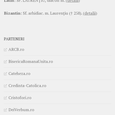
Latin:
SF. LAURENŢIU, diacon m.
(detalii)
Bizantin:
Sf. arhidiac. m. Laurenţiu († 258).
(detalii)
PARTENERI
ARCB.ro
BisericaRomanaUnita.ro
Cateheza.ro
Credinta-Catolica.ro
Cristofori.ro
DeiVerbum.ro