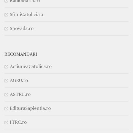
RadioMaria.ro
SfintiCatolici.ro
Spovada.ro
RECOMANDĂRI
ActiuneaCatolica.ro
AGRU.ro
ASTRU.ro
EdituraSapientia.ro
ITRC.ro