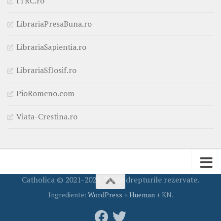
ITRC.ro
LibrariaPresaBuna.ro
LibrariaSapientia.ro
LibrariaSfIosif.ro
PioRomeno.com
Viata-Crestina.ro
Catholica © 2021-2026. Toate drepturile rezervate.
Ingrediente:
WordPress
+
Hueman
+ KN.