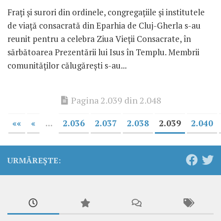
Fraţi şi surori din ordinele, congregaţiile şi institutele
de viaţă consacrată din Eparhia de Cluj-Gherla s-au
reunit pentru a celebra Ziua Vieţii Consacrate, în
sărbătoarea Prezentării lui Isus în Templu. Membrii
comunităţilor călugăreşti s-au...
Pagina 2.039 din 2.048
««
«
...
2.036
2.037
2.038
2.039
2.040
URMĂREȘTE: