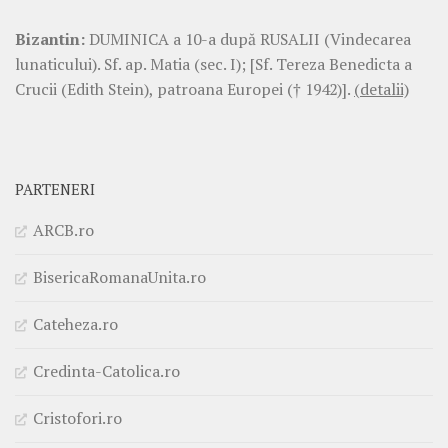
Bizantin:
DUMINICA a 10-a după RUSALII (Vindecarea
lunaticului). Sf. ap. Matia (sec. I); [Sf. Tereza Benedicta a
Crucii (Edith Stein), patroana Europei († 1942)].
(detalii)
PARTENERI
ARCB.ro
BisericaRomanaUnita.ro
Cateheza.ro
Credinta-Catolica.ro
Cristofori.ro