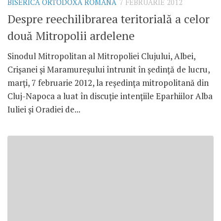
BISERICA ORTODOXĂ ROMÂNĂ
7 FEBRUARIE 2012
Despre reechilibrarea teritorială a celor
două Mitropolii ardelene
Sinodul Mitropolitan al Mitropoliei Clujului, Albei,
Crişanei şi Maramureşului întrunit în şedinţă de lucru,
marţi, 7 februarie 2012, la reşedinţa mitropolitană din
Cluj-Napoca a luat în discuţie intenţiile Eparhiilor Alba
Iuliei şi Oradiei de...