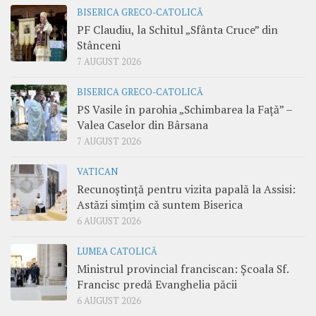
BISERICA GRECO-CATOLICĂ
PF Claudiu, la Schitul „Sfânta Cruce” din
Stânceni
7 AUGUST 2026
BISERICA GRECO-CATOLICĂ
PS Vasile în parohia „Schimbarea la Față” –
Valea Caselor din Bârsana
7 AUGUST 2026
VATICAN
Recunoștință pentru vizita papală la Assisi:
Astăzi simțim că suntem Biserica
6 AUGUST 2026
LUMEA CATOLICĂ
Ministrul provincial franciscan: Școala Sf.
Francisc predă Evanghelia păcii
6 AUGUST 2026