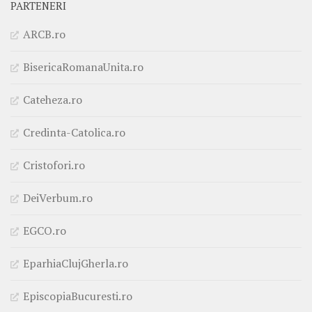
PARTENERI
ARCB.ro
BisericaRomanaUnita.ro
Cateheza.ro
Credinta-Catolica.ro
Cristofori.ro
DeiVerbum.ro
EGCO.ro
EparhiaClujGherla.ro
EpiscopiaBucuresti.ro