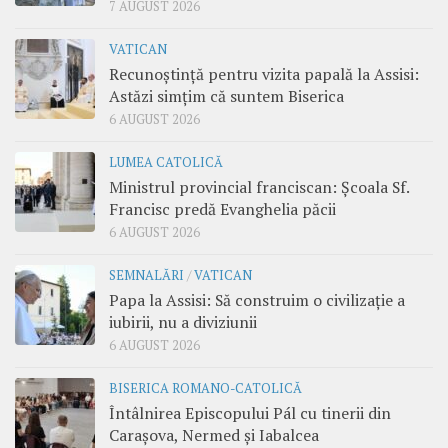
7 AUGUST 2026
VATICAN
Recunoștință pentru vizita papală la Assisi:
Astăzi simțim că suntem Biserica
6 AUGUST 2026
LUMEA CATOLICĂ
Ministrul provincial franciscan: Școala Sf.
Francisc predă Evanghelia păcii
6 AUGUST 2026
SEMNALĂRI
/
VATICAN
Papa la Assisi: Să construim o civilizație a
iubirii, nu a diviziunii
6 AUGUST 2026
BISERICA ROMANO-CATOLICĂ
Întâlnirea Episcopului Pál cu tinerii din
Carașova, Nermed și Iabalcea