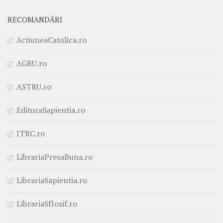
RECOMANDĂRI
ActiuneaCatolica.ro
AGRU.ro
ASTRU.ro
EdituraSapientia.ro
ITRC.ro
LibrariaPresaBuna.ro
LibrariaSapientia.ro
LibrariaSfIosif.ro