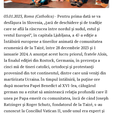
03.01.2023, Roma (Catholica)
- Pentru prima dată se va
desfășura în Slovenia, „țară de deschidere și de tradiție
care se află la răscrucea între nordul și sudul, estul și
vestul Europei”, în capitala Ljubljana, a 47-a ediție a
Întâlnirii europene a tinerilor animată de comunitatea
ecumenică de la Taizé, între 28 decembrie 2023 și 1
ianuarie 2024. A anunțat acest lucru priorul, fratele Alois,
la finalul ediției din Rostock, Germania, în prezența a
cinci mii de tineri catolici, ortodocși și protestanți
provenind din tot continentul, dintre care unii veniți din
martirizata Ucraina. În timpul întâlnirii, la puține ore
după moartea Papei Benedict al XVI-lea, călugărul
german nu a ezitat să amintească relația profundă care îl
unea pe Papa emerit cu comunitatea, încă de când Joseph
Ratzinger și Roger Schutz, fondatorul de la Taizé, s-au
cunoscut la Conciliul Vatican II, unde unul era expert și