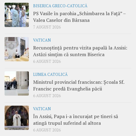
BISERICA GRECO-CATOLICĂ
PS Vasile în parohia „Schimbarea la Față” –
Valea Caselor din Bârsana
7 AUGUST 2026
VATICAN
Recunoștință pentru vizita papală la Assisi:
Astăzi simțim că suntem Biserica
6 AUGUST 2026
LUMEA CATOLICĂ
Ministrul provincial franciscan: Școala Sf.
Francisc predă Evanghelia păcii
6 AUGUST 2026
VATICAN
În Assisi, Papa i-a încurajat pe tineri să
atingă trupul suferind al altora
6 AUGUST 2026