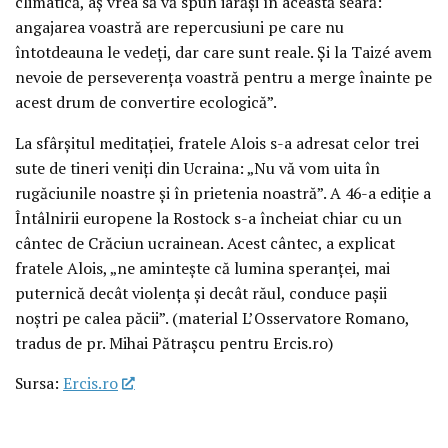
climatică, aș vrea să vă spun iarăși în această seară:
angajarea voastră are repercusiuni pe care nu
întotdeauna le vedeți, dar care sunt reale. Și la Taizé avem
nevoie de perseverența voastră pentru a merge înainte pe
acest drum de convertire ecologică”.
La sfârșitul meditației, fratele Alois s-a adresat celor trei
sute de tineri veniți din Ucraina: „Nu vă vom uita în
rugăciunile noastre și în prietenia noastră”. A 46-a ediție a
Întâlnirii europene la Rostock s-a încheiat chiar cu un
cântec de Crăciun ucrainean. Acest cântec, a explicat
fratele Alois, „ne amintește că lumina speranței, mai
puternică decât violența și decât răul, conduce pașii
noștri pe calea păcii”. (material L’Osservatore Romano,
tradus de pr. Mihai Pătrașcu pentru Ercis.ro)
Sursa:
Ercis.ro