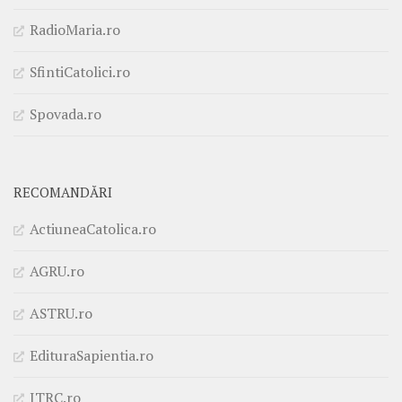
RadioMaria.ro
SfintiCatolici.ro
Spovada.ro
RECOMANDĂRI
ActiuneaCatolica.ro
AGRU.ro
ASTRU.ro
EdituraSapientia.ro
ITRC.ro