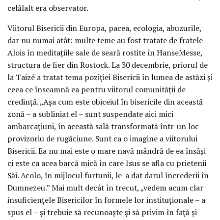
celălalt era observator.
Viitorul Bisericii din Europa, pacea, ecologia, abuzurile,
dar nu numai atât: multe teme au fost tratate de fratele
Alois în meditațiile sale de seară rostite în HanseMesse,
structura de fier din Rostock. La 30 decembrie, priorul de
la Taizé a tratat tema poziției Bisericii în lumea de astăzi și
ceea ce înseamnă ea pentru viitorul comunității de
credință. „Așa cum este obiceiul în bisericile din această
zonă – a subliniat el – sunt suspendate aici mici
ambarcațiuni, în această sală transformată într-un loc
provizoriu de rugăciune. Sunt ca o imagine a viitorului
Bisericii. Ea nu mai este o mare navă mândră de ea însăși
ci este ca acea barcă mică în care Isus se afla cu prietenii
Săi. Acolo, în mijlocul furtunii, le-a dat darul încrederii în
Dumnezeu.” Mai mult decât în trecut, „vedem acum clar
insuficiențele Bisericilor în formele lor instituționale – a
spus el – și trebuie să recunoaște și să privim în față și