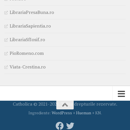
LibrariaPresaBuna.ro
LibrariaSapientia.ro
LibrariaSfIosif.ro
PioRomeno.com
Viata-Crestina.ro
Catholica © 2021-2026. Toate drepturile rezervate.
Ingrediente:
WordPress
+
Hueman
+ KN.