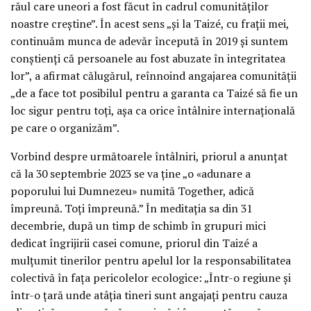
răul care uneori a fost făcut în cadrul comunităților
noastre creștine”. În acest sens „și la Taizé, cu frații mei,
continuăm munca de adevăr începută în 2019 și suntem
conștienți că persoanele au fost abuzate în integritatea
lor”, a afirmat călugărul, reînnoind angajarea comunității
„de a face tot posibilul pentru a garanta ca Taizé să fie un
loc sigur pentru toți, așa ca orice întâlnire internațională
pe care o organizăm”.
Vorbind despre următoarele întâlniri, priorul a anunțat
că la 30 septembrie 2023 se va ține „o «adunare a
poporului lui Dumnezeu» numită Together, adică
împreună. Toți împreună.” În meditația sa din 31
decembrie, după un timp de schimb în grupuri mici
dedicat îngrijirii casei comune, priorul din Taizé a
mulțumit tinerilor pentru apelul lor la responsabilitatea
colectivă în fața pericolelor ecologice: „Într-o regiune și
într-o țară unde atâția tineri sunt angajați pentru cauza