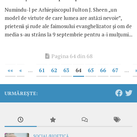
Numindu-l pe Arhiepiscopul Fulton J. Sheen „un
model de virtute de care lumea are astăzi nevoie”,
prietenii şi rude ale faimosului evanghelizator şi om de
media s-au strâns la 9 septembrie pentru a-i mulţumi...
Pagina 64 din 68
««
«
...
61
62
63
64
65
66
67
...
URMĂREȘTE:
SOCIAL/BIOETICĂ