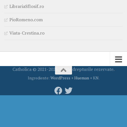
LibrariaSfIosif.ro
PioRomeno.com
Viata-Crestina.ro
Catholica © 2021-2026. Toate drepturile rezervate.
Ingrediente:
WordPress
+
Hueman
+ KN.