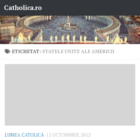
Catholica.ro
Skip to content
ETICHETAT:
STATELE UNITE ALE AMERICII
LUMEA CATOLICĂ
12 OCTOMBRIE 2012