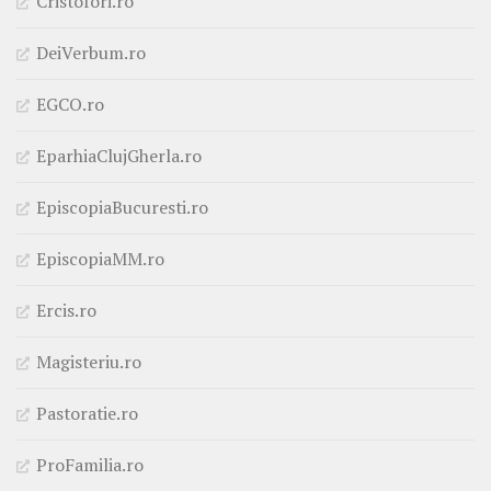
Cristofori.ro
DeiVerbum.ro
EGCO.ro
EparhiaClujGherla.ro
EpiscopiaBucuresti.ro
EpiscopiaMM.ro
Ercis.ro
Magisteriu.ro
Pastoratie.ro
ProFamilia.ro