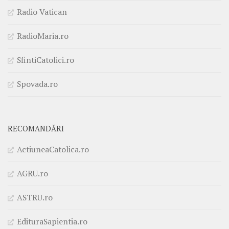
Radio Vatican
RadioMaria.ro
SfintiCatolici.ro
Spovada.ro
RECOMANDĂRI
ActiuneaCatolica.ro
AGRU.ro
ASTRU.ro
EdituraSapientia.ro