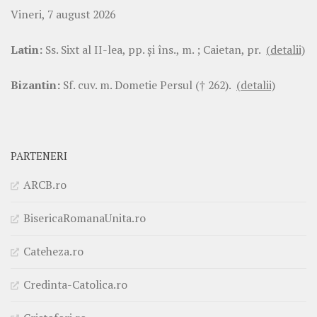
Vineri, 7 august 2026
Latin:
Ss. Sixt al II-lea, pp. şi îns., m. ; Caietan, pr.
(detalii)
Bizantin:
Sf. cuv. m. Dometie Persul († 262).
(detalii)
PARTENERI
ARCB.ro
BisericaRomanaUnita.ro
Cateheza.ro
Credinta-Catolica.ro