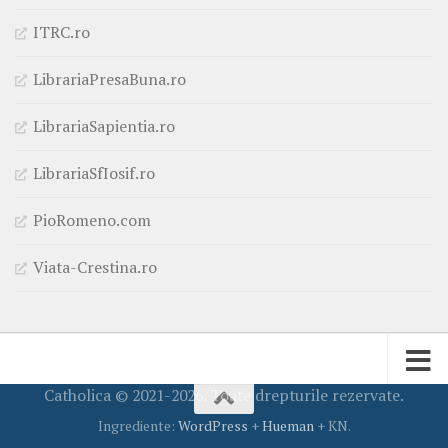
ITRC.ro
LibrariaPresaBuna.ro
LibrariaSapientia.ro
LibrariaSfIosif.ro
PioRomeno.com
Viata-Crestina.ro
Catholica © 2021-2026. Toate drepturile rezervate.
Ingrediente:
WordPress
+
Hueman
+ KN.