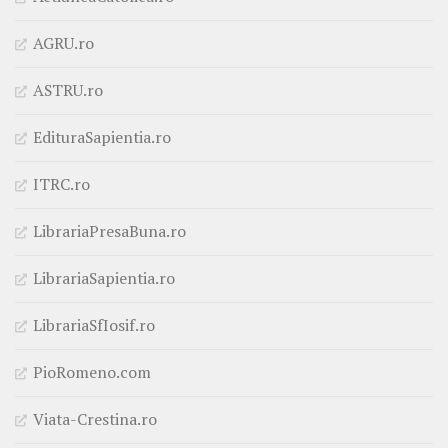
AGRU.ro
ASTRU.ro
EdituraSapientia.ro
ITRC.ro
LibrariaPresaBuna.ro
LibrariaSapientia.ro
LibrariaSfIosif.ro
PioRomeno.com
Viata-Crestina.ro