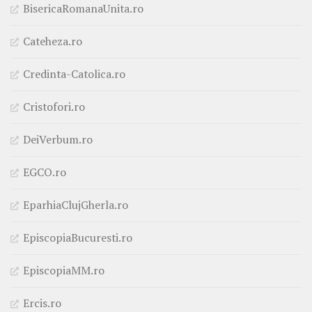
BisericaRomanaUnita.ro
Cateheza.ro
Credinta-Catolica.ro
Cristofori.ro
DeiVerbum.ro
EGCO.ro
EparhiaClujGherla.ro
EpiscopiaBucuresti.ro
EpiscopiaMM.ro
Ercis.ro