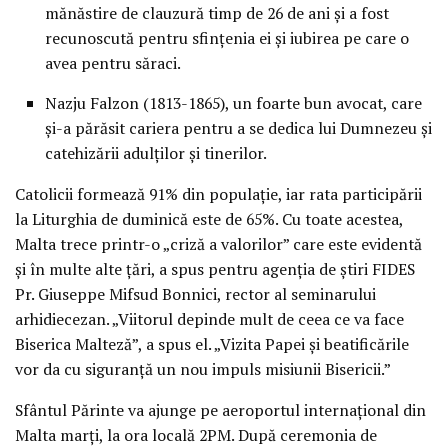
mănăstire de clauzură timp de 26 de ani şi a fost
recunoscută pentru sfinţenia ei şi iubirea pe care o
avea pentru săraci.
Nazju Falzon (1813-1865), un foarte bun avocat, care
şi-a părăsit cariera pentru a se dedica lui Dumnezeu şi
catehizării adulţilor şi tinerilor.
Catolicii formează 91% din populaţie, iar rata participării
la Liturghia de duminică este de 65%. Cu toate acestea,
Malta trece printr-o „criză a valorilor” care este evidentă
şi în multe alte ţări, a spus pentru agenţia de ştiri FIDES
Pr. Giuseppe Mifsud Bonnici, rector al seminarului
arhidiecezan. „Viitorul depinde mult de ceea ce va face
Biserica Malteză”, a spus el. „Vizita Papei şi beatificările
vor da cu siguranţă un nou impuls misiunii Bisericii.”
Sfântul Părinte va ajunge pe aeroportul internaţional din
Malta marţi, la ora locală 2PM. După ceremonia de