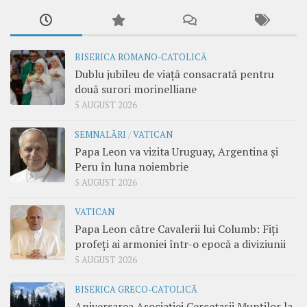
BISERICA ROMANO-CATOLICĂ
Dublu jubileu de viață consacrată pentru
două surori morinelliane
5 AUGUST 2026
SEMNALĂRI
/
VATICAN
Papa Leon va vizita Uruguay, Argentina și
Peru în luna noiembrie
5 AUGUST 2026
VATICAN
Papa Leon către Cavalerii lui Columb: Fiți
profeți ai armoniei într-o epocă a diviziunii
5 AUGUST 2026
BISERICA GRECO-CATOLICĂ
Aniversarea Asociației Cercetașii Munților la