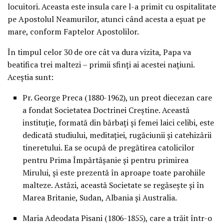
locuitori. Aceasta este insula care l-a primit cu ospitalitate
pe Apostolul Neamurilor, atunci când acesta a eşuat pe
mare, conform Faptelor Apostolilor.
În timpul celor 30 de ore cât va dura vizita, Papa va
beatifica trei maltezi – primii sfinţi ai acestei naţiuni.
Aceştia sunt:
Pr. George Preca (1880-1962), un preot diecezan care
a fondat Societatea Doctrinei Creştine. Această
instituţie, formată din bărbaţi şi femei laici celibi, este
dedicată studiului, meditaţiei, rugăciunii şi catehizării
tineretului. Ea se ocupă de pregătirea catolicilor
pentru Prima Împărtăşanie şi pentru primirea
Mirului, şi este prezentă în aproape toate parohiile
malteze. Astăzi, această Societate se regăseşte şi în
Marea Britanie, Sudan, Albania şi Australia.
Maria Adeodata Pisani (1806-1855), care a trăit într-o