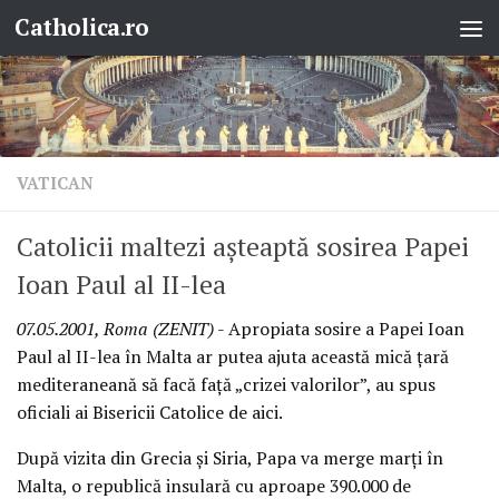
Catholica.ro
Skip to content
VATICAN
Catolicii maltezi aşteaptă sosirea Papei
Ioan Paul al II-lea
07.05.2001, Roma (ZENIT)
- Apropiata sosire a Papei Ioan
Paul al II-lea în Malta ar putea ajuta această mică ţară
mediteraneană să facă faţă „crizei valorilor”, au spus
oficiali ai Bisericii Catolice de aici.
După vizita din Grecia şi Siria, Papa va merge marţi în
Malta, o republică insulară cu aproape 390.000 de