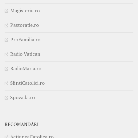
Magisteriu.ro
Pastoratie.ro
ProFamilia.ro
Radio Vatican
RadioMaria.ro
SfintiCatolici.ro
Spovada.ro
RECOMANDĂRI
ActiuneaCatolica.ro