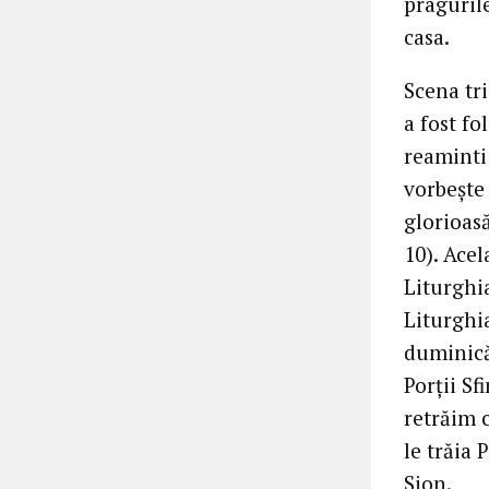
praguril
casa.
Scena tri
a fost fo
reaminti 
vorbeşte 
glorioasă
10). Acel
Liturghia
Liturghi
duminică
Porţii Sf
retrăim 
le trăia
Sion.