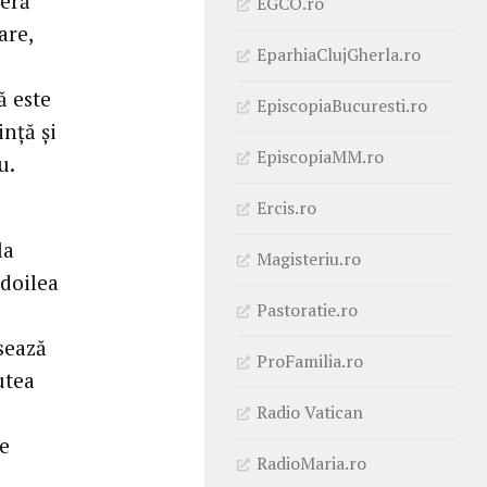
peră
EGCO.ro
are,
EparhiaClujGherla.ro
ă este
EpiscopiaBucuresti.ro
inţă şi
EpiscopiaMM.ro
u.
Ercis.ro
la
Magisteriu.ro
doilea
Pastoratie.ro
sează
ProFamilia.ro
utea
Radio Vatican
de
RadioMaria.ro