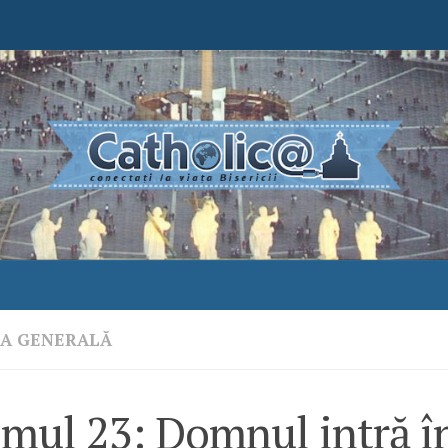
ŢA GENERALĂ
lmul 23: Domnul intră î