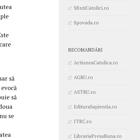
putea
SfintiCatolici.ro
mple
Spovada.ro
Este
care
RECOMANDĂRI
ActiuneaCatolica.ro
AGRU.ro
sar să
” evocă
ASTRU.ro
buie să
 doua
EdituraSapientia.ro
 nu se
ITRC.ro
tatea
LibrariaPresaBuna.ro