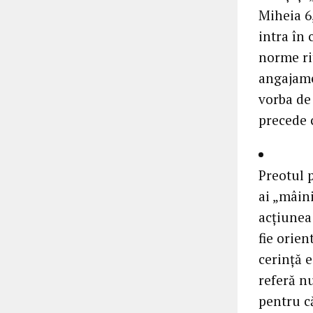
Miheia 6
intra în
norme rit
angajamen
vorba de
precede c
Preotul p
ai „mâini
acţiunea 
fie orie
cerinţă e
referă nu
pentru că