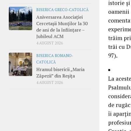
istorie ş
BISERICA GRECO-CATOLICĂ
oamenii 
Aniversarea Asociației
comentat
Cercetașii Munților la 30
experime
de ani de la înființare –
Jubileul ACM
trăim pr
4 AUGUST 2026
trăi cu 
97).
BISERICA ROMANO-
CATOLICĂ
Hramul bisericii „Maria
Zăpezii” din Reșița
La aceste
4 AUGUST 2026
Psalmulu
considerâ
de rugăc
îi aparţi
profesiun