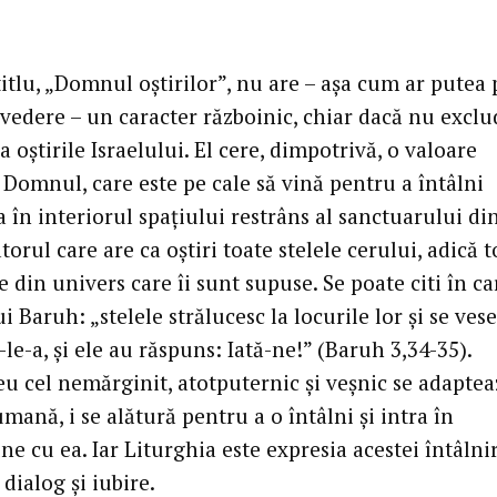
itlu, „Domnul oştirilor”, nu are – aşa cum ar putea
 vedere – un caracter războinic, chiar dacă nu exclu
la oştirile Israelului. El cere, dimpotrivă, o valoare
 Domnul, care este pe cale să vină pentru a întâlni
în interiorul spaţiului restrâns al sanctuarului din
torul care are ca oştiri toate stelele cerului, adică 
e din univers care îi sunt supuse. Se poate citi în ca
i Baruh: „stelele strălucesc la locurile lor şi se vese
e-a, şi ele au răspuns: Iată-ne!” (Baruh 3,34-35).
 cel nemărginit, atotputernic şi veşnic se adaptea
mană, i se alătură pentru a o întâlni şi intra în
 cu ea. Iar Liturghia este expresia acestei întâlnir
 dialog şi iubire.