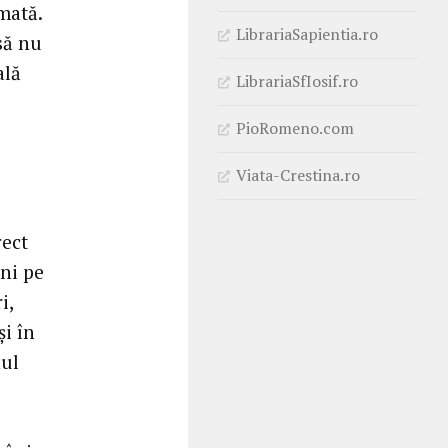
mată.
LibrariaSapientia.ro
„să nu
ală
LibrariaSfIosif.ro
PioRomeno.com
Viata-Crestina.ro
rect
lni pe
i,
i în
nul