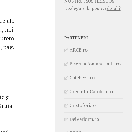
NOSTRU ISUS HRISTOS.
u
Dezlegare la pește.
(detalii)
re ale
; noi
 putem
PARTENERI
, pag.
ARCB.ro
BisericaRomanaUnita.ro
Cateheza.ro
Credinta-Catolica.ro
c şi
Cristofori.ro
ăruia
DeiVerbum.ro