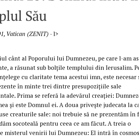
plul Său
01, Vatican (ZENIT)
- l>
iul cânt al Poporului lui Dumnezeu, pe care l-am as
te, a răsunat sub bolţile templului din Ierusalim. 
nţelege cu claritate tema acestui imn, este necesar 
zente în minte trei dintre presupoziţiile sale
tale. Prima se referă la adevărul creaţiei: Dumnez
mea şi este Domnul ei. A doua priveşte judecata la c
se creaturile sale: noi trebuie să ne prezentăm în 
 dăm socoteală pentru ceea ce am făcut. A treia o
e misterul venirii lui Dumnezeu: El intră în cosmos 