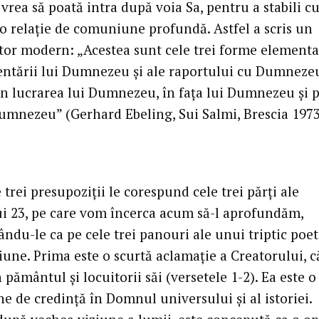
i vrea să poată intra după voia Sa, pentru a stabili c
o relaţie de comuniune profundă. Astfel a scris un
or modern: „Acestea sunt cele trei forme elementa
ntării lui Dumnezeu şi ale raportului cu Dumnezeu
in lucrarea lui Dumnezeu, în faţa lui Dumnezeu şi
Dumnezeu” (Gerhard Ebeling, Sui Salmi, Brescia 1973
 trei presupoziţii le corespund cele trei părţi ale
i 23, pe care vom încerca acum să-l aprofundăm,
ndu-le ca pe cele trei panouri ale unui triptic poeti
iune. Prima este o scurtă aclamaţie a Creatorului, c
n pământul şi locuitorii săi (versetele 1-2). Ea este o
e de credinţă în Domnul universului şi al istoriei.