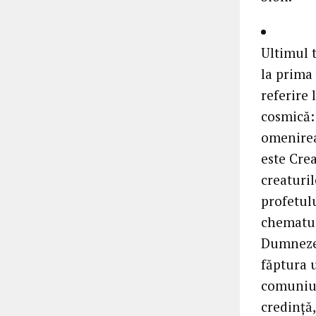
Ultimul t
la prima
referire 
cosmică:
omenirea 
este Crea
creaturil
profetulu
chematu-l
Dumnezeu
făptura u
comuniune
credinţă,