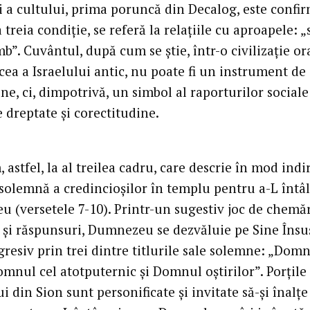
şi a cultului, prima poruncă din Decalog, este confir
 a treia condiţie, se referă la relaţiile cu aproapele: 
mb”. Cuvântul, după cum se ştie, într-o civilizaţie or
ea a Israelului antic, nu poate fi un instrument de
ne, ci, dimpotrivă, un simbol al raporturilor sociale
 dreptate şi corectitudine.
astfel, la al treilea cadru, care descrie în mod indi
 solemnă a credincioşilor în templu pentru a-L întâ
 (versetele 7-10). Printr-un sugestiv joc de chemăr
i şi răspunsuri, Dumnezeu se dezvăluie pe Sine Însuş
resiv prin trei dintre titlurile sale solemne: „Dom
omnul cel atotputernic şi Domnul oştirilor”. Porţile
 din Sion sunt personificate şi invitate să-şi înalţe