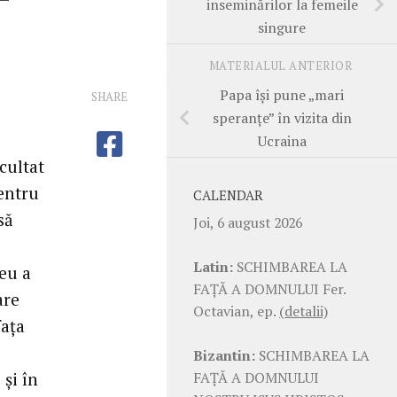
inseminărilor la femeile
singure
MATERIALUL ANTERIOR
Papa îşi pune „mari
SHARE
speranţe” în vizita din
Ucraina
cultat
Pentru
CALENDAR
să
Joi, 6 august 2026
Latin:
SCHIMBAREA LA
eu a
FAŢĂ A DOMNULUI Fer.
are
Octavian, ep.
(detalii)
faţa
Bizantin:
SCHIMBAREA LA
FAŢĂ A DOMNULUI
şi în