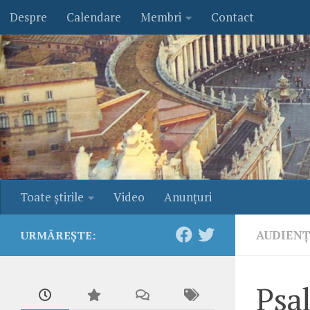
Despre
Calendare
Membri
Contact
Skip to content
Toate ştirile
Video
Anunţuri
AUDIEN
URMĂREȘTE:
Psa