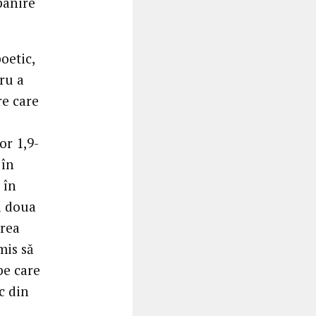
pânire
oetic,
tru a
re care
or 1,9-
 în
 în
a doua
erea
mis să
pe care
c din