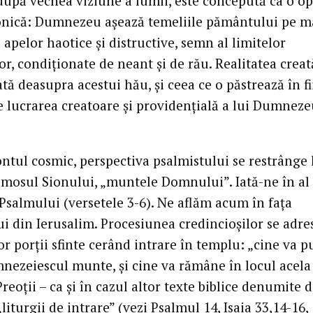
 după vechea viziune a lumii, este concepută ca o o
onică: Dumnezeu aşează temeliile pământului pe m
 apelor haotice şi distructive, semn al limitelor
or, condiţionate de neant şi de rău. Realitatea creat
ă deasupra acestui hău, şi ceea ce o păstrează în fi
te lucrarea creatoare şi providenţială a lui Dumneze
ontul cosmic, perspectiva psalmistului se restrânge 
mosul Sionului, „muntele Domnului”. Iată-ne în al 
 Psalmului (versetele 3-6). Ne aflăm acum în faţa
i din Ierusalim. Procesiunea credincioşilor se adre
or porţii sfinte cerând intrare în templu: „cine va p
nezeiescul munte, şi cine va rămâne în locul acela
Preoţii – ca şi în cazul altor texte biblice denumite 
„liturgii de intrare” (vezi Psalmul 14, Isaia 33,14-16,