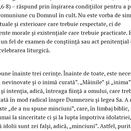
,6-8) – răspund prin înşirarea condiţiilor pentru a 
 comuniune cu Domnul în cult. Nu este vorba de si
uale şi exterioare care trebuie respectate, ci de
te morale şi existenţiale care trebuie practicate. 
 un fel de examen de conştiinţă sau act penitenţial 
elebrarea liturgică.
une înainte trei cerinţe. Înainte de toate, este nece
 nevinovate şi o inimă curată”. „Mâinile” şi „inima
şi intenţia, adică, întreaga fiinţă a omului, care tre
ntată în mod radical înspre Dumnezeu şi legea Sa. A
ste „de a nu spune minciuni”, care, în limbaj biblic,
mai la sinceritate ci şi la lupta împotriva idolatriei,
 idolii sunt zei falşi, adică, „minciuni”. Astfel, puri