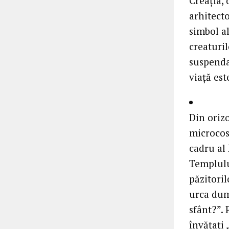
Creaţia,
arhitect
simbol al
creaturil
suspendat
viaţă es
Din oriz
microcos
cadru al
Templulu
păzitoril
urca dum
sfânt?”. 
învăţaţi 