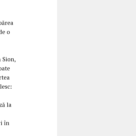
 părea
de o
 Sion,
toate
rtea
lesc:
ză la
i în