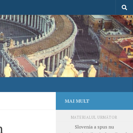
MAI MULT
MATERIALUL URMĂTOR
n
Slovenia a spus nu