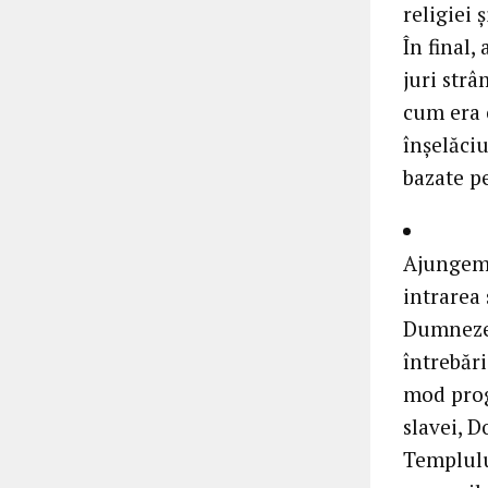
religiei 
În final,
juri strâ
cum era c
înşelăciu
bazate pe
Ajungem, 
intrarea
Dumnezeu
întrebăr
mod prog
slavei, D
Templului