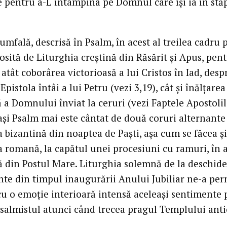
e pentru a-L întâmpina pe Domnul care îşi ia în stă
umfală, descrisă în Psalm, în acest al treilea cadru p
losită de Liturghia creştină din Răsărit şi Apus, pen
atât coborârea victorioasă a lui Cristos în Iad, desp
Epistola întâi a lui Petru (vezi 3,19), cât şi înălţarea
 a Domnului înviat la ceruri (vezi Faptele Apostolil
aşi Psalm mai este cântat de două coruri alternante
 bizantină din noaptea de Paşti, aşa cum se făcea şi
a romană, la capătul unei procesiuni cu ramuri, în 
 din Postul Mare. Liturghia solemnă de la deschid
inte din timpul inaugurării Anului Jubiliar ne-a per
cu o emoţie interioară intensă aceleaşi sentimente 
 Psalmistul atunci când trecea pragul Templului anti