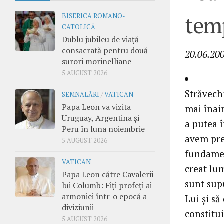
tem
BISERICA ROMANO-
CATOLICĂ
Dublu jubileu de viață
consacrată pentru două
20.06.20
surori morinelliane
5 AUGUST 2026
Străvech
SEMNALĂRI
/
VATICAN
Papa Leon va vizita
mai înain
Uruguay, Argentina și
a putea î
Peru în luna noiembrie
avem pre
5 AUGUST 2026
fundamen
VATICAN
creat lu
Papa Leon către Cavalerii
sunt supu
lui Columb: Fiți profeți ai
armoniei într-o epocă a
Lui şi să
diviziunii
constitui
5 AUGUST 2026