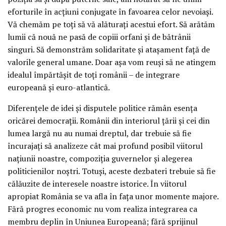
eforturile în acţiuni conjugate în favoarea celor nevoiaşi.
Vă chemăm pe toţi să vă alăturaţi acestui efort. Să arătăm
lumii că nouă ne pasă de copiii orfani şi de bătrânii
singuri. Să demonstrăm solidaritate şi ataşament faţă de
valorile general umane. Doar aşa vom reuşi să ne atingem
idealul împărtăşit de toţi românii – de integrare
europeană şi euro-atlantică.
Diferenţele de idei şi disputele politice rămân esenţa
oricărei democraţii. Românii din interiorul ţării şi cei din
lumea largă nu au numai dreptul, dar trebuie să fie
încurajaţi să analizeze cât mai profund posibil viitorul
naţiunii noastre, compoziţia guvernelor şi alegerea
politicienilor noştri. Totuşi, aceste dezbateri trebuie să fie
călăuzite de interesele noastre istorice. În viitorul
apropiat România se va afla în faţa unor momente majore.
Fără progres economic nu vom realiza integrarea ca
membru deplin în Uniunea Europeană; fără sprijinul