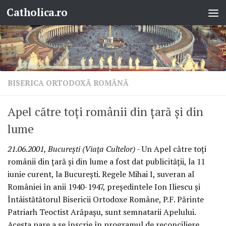
Catholica.ro
Skip to content
BISERICA ORTODOXĂ ROMÂNĂ
Apel către toţi românii din ţară şi din
lume
21.06.2001, Bucureşti (Viaţa Cultelor)
- Un Apel către toţi
românii din ţară şi din lume a fost dat publicităţii, la 11
iunie curent, la Bucureşti. Regele Mihai I, suveran al
României în anii 1940-1947, preşedintele Ion Iliescu şi
Întâistătătorul Bisericii Ortodoxe Române, P.F. Părinte
Patriarh Teoctist Arăpaşu, sunt semnatarii Apelului.
Acesta pare a se înscrie în programul de reconciliere