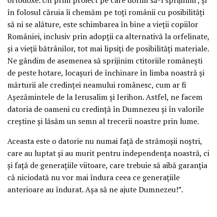
în folosul căruia îi chemăm pe toţi românii cu posibilităţi
să ni se alăture, este schimbarea în bine a vieţii copiilor
României, inclusiv prin adopţii ca alternativă la orfelinate,
şi a vieţii bătrânilor, tot mai lipsiţi de posibilităţi materiale.
Ne gândim de asemenea să sprijinim ctitoriile româneşti
de peste hotare, locaşuri de închinare în limba noastră şi
mărturii ale credinţei neamului românesc, cum ar fi
Aşezămintele de la Ierusalim şi Ierihon. Astfel, ne facem
datoria de oameni cu credinţă în Dumnezeu şi în valorile
creştine şi lăsăm un semn al trecerii noastre prin lume.
Aceasta este o datorie nu numai faţă de strămoşii noştri,
care au luptat şi au murit pentru independenţa noastră, ci
şi faţă de generaţiile viitoare, care trebuie să aibă garanţia
că niciodată nu vor mai îndura ceea ce generaţiile
anterioare au îndurat. Aşa să ne ajute Dumnezeu!”.