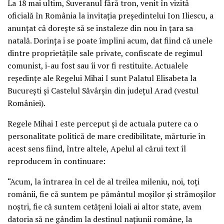
La 18 mai ultim, Suveranul fără tron, venit în vizită
oficială în România la invitaţia preşedintelui Ion Iliescu, a
anunţat că doreşte să se instaleze din nou în ţara sa
natală. Dorinţa i se poate împlini acum, dat fiind că unele
dintre proprietăţile sale private, confiscate de regimul
comunist, i-au fost sau îi vor fi restituite. Actualele
reşedinţe ale Regelui Mihai I sunt Palatul Elisabeta la
Bucureşti şi Castelul Săvârşin din judeţul Arad (vestul
României).
Regele Mihai I este perceput şi de actuala putere ca o
personalitate politică de mare credibilitate, mărturie în
acest sens fiind, între altele, Apelul al cărui text îl
reproducem în continuare:
“Acum, la întrarea în cel de al treilea mileniu, noi, toţi
românii, fie că suntem pe pământul moşilor şi strămoşilor
noştri, fie că suntem cetăţeni loiali ai altor state, avem
datoria să ne gândim la destinul naţiunii române, la