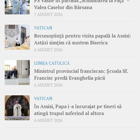
PS Vasile în parohia „Schimbarea la Față” –
Valea Caselor din Bârsana
7 AUGUST 2026
VATICAN
Recunoștință pentru vizita papală la Assisi:
Astăzi simțim că suntem Biserica
6 AUGUST 2026
LUMEA CATOLICĂ
Ministrul provincial franciscan: Școala Sf.
Francisc predă Evanghelia păcii
6 AUGUST 2026
VATICAN
În Assisi, Papa i-a încurajat pe tineri să
atingă trupul suferind al altora
6 AUGUST 2026