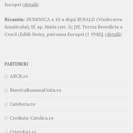
Europei
(detalii)
Bizantin:
DUMINICA a 10-a după RUSALII (Vindecarea
lunaticului). Sf. ap. Matia (sec. I); [Sf. Tereza Benedicta a
Crucii (Edith Stein), patroana Europei († 1942)].
(detalii)
PARTENERI
ARCB.ro
BisericaRomanaUnita.ro
Cateheza.ro
Credinta-Catolica.ro
Cristofori.ro