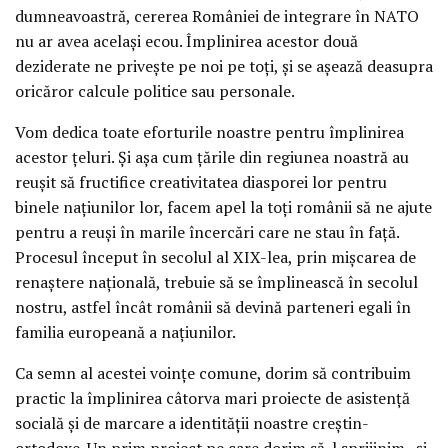
dumneavoastră, cererea României de integrare în NATO
nu ar avea acelaşi ecou. Împlinirea acestor două
deziderate ne priveşte pe noi pe toţi, şi se aşează deasupra
oricăror calcule politice sau personale.
Vom dedica toate eforturile noastre pentru împlinirea
acestor ţeluri. Şi aşa cum ţările din regiunea noastră au
reuşit să fructifice creativitatea diasporei lor pentru
binele naţiunilor lor, facem apel la toţi românii să ne ajute
pentru a reuşi în marile încercări care ne stau în faţă.
Procesul început în secolul al XIX-lea, prin mişcarea de
renaştere naţională, trebuie să se împlinească în secolul
nostru, astfel încât românii să devină parteneri egali în
familia europeană a naţiunilor.
Ca semn al acestei voinţe comune, dorim să contribuim
practic la împlinirea câtorva mari proiecte de asistenţă
socială şi de marcare a identităţii noastre creştin-
ortodoxe. Un prim proiect pe care dorim să-l sprijinim , şi