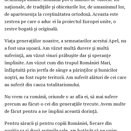
naţionale, de tradiţiile şi obiceiurile lor, de umanismul lor,
de apartenenţa la creştinătatea ortodoxă. Aceasta este
zestrea pe care o aduc ei la proiectul Europei unite, o
zestre bogată şi originală.
Viaţa generaţiilor noastre, a semnatarilor acestui Apel, nu
a fost una uşoară. Am văzut multă durere şi multă
suferinţă, am văzut visuri prăbuşite dar şi speranţe
împlinite. Am văzut cum din trupul României Mari,
înfăptuită prin jertfa de sânge a părinţilor şi bunicilor
noştri, au fost rupte teritorii. Am suferit alături de cei care
au suferit din cauza totalitarismului.
Nu vrem ca românii, oriunde s-ar afla ei, să mai sufere
precum au făcut-o cei din generaţiile trecute. Avem multe
de făcut pentru a ne împlini această dorinţă.
Pentru săracii şi pentru copiii României, fiecare din
poziţia sa şi după puterile sale, am hotărât să ne unim