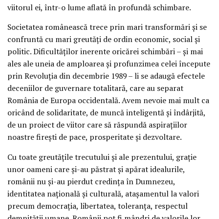
viitorul ei, într-o lume aflată în profundă schimbare.
Societatea românească trece prin mari transformări şi se
confruntă cu mari greutăţi de ordin economic, social şi
politic. Dificultăţilor inerente oricărei schimbări – şi mai
ales ale uneia de amploarea şi profunzimea celei începute
prin Revoluţia din decembrie 1989 – li se adaugă efectele
deceniilor de guvernare totalitară, care au separat
România de Europa occidentală. Avem nevoie mai mult ca
oricând de solidaritate, de muncă inteligentă şi îndârjită,
de un proiect de viitor care să răspundă aspiraţiilor
noastre fireşti de pace, prosperitate şi dezvoltare.
Cu toate greutăţile trecutului şi ale prezentului, graţie
unor oameni care şi-au păstrat şi apărat idealurile,
românii nu şi-au pierdut credinţa în Dumnezeu,
identitatea naţională şi culturală, ataşamentul la valori
precum democraţia, libertatea, toleranţa, respectul
demnităţii umane. Românii pot fi mândri de valorile lor