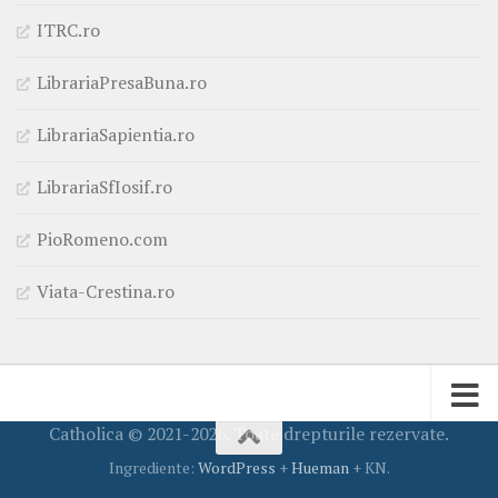
ITRC.ro
LibrariaPresaBuna.ro
LibrariaSapientia.ro
LibrariaSfIosif.ro
PioRomeno.com
Viata-Crestina.ro
Catholica © 2021-2026. Toate drepturile rezervate.
Ingrediente:
WordPress
+
Hueman
+ KN.