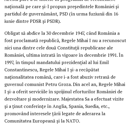
naţională pe care şi-l propun preşedintele României şi
partidul de guvernământ, PSD (în urma fuziunii din 16
iunie dintre PDSR şi PSDR).
Obligat să abdice la 30 decembrie 1947, când România a
fost proclamată republică, Regele Mihai I nu a recunoscut
nici una dintre cele două Constituţii republicane ale
României, ultima intrată în vigoare în decembrie 1991. În
1997, în timpul mandatului prezidenţial al lui Emil
Constantinescu, Regele Mihai I şi-a recăpătat
naţionalitatea română, care i-a fost abuziv retrasă de
guvernul comunist Petru Groza. Din acel an, Regele Mihai
I şi-a oferit serviciile în sprijinul eforturilor României de
dezvoltare şi modernizare. Majestatea Sa a efectuat vizite
şi a ţinut conferinţe în Anglia, Spania, Suedia, etc.,
promovând interesele ţării legate de aderarea la
Comunitatea Europeană şi la NATO.