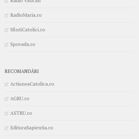
Radio Vatican
RadioMaria.ro
SfintiCatolici.ro
Spovada.ro
RECOMANDĂRI
ActiuneaCatolica.ro
AGRU.ro
ASTRU.ro
EdituraSapientia.ro