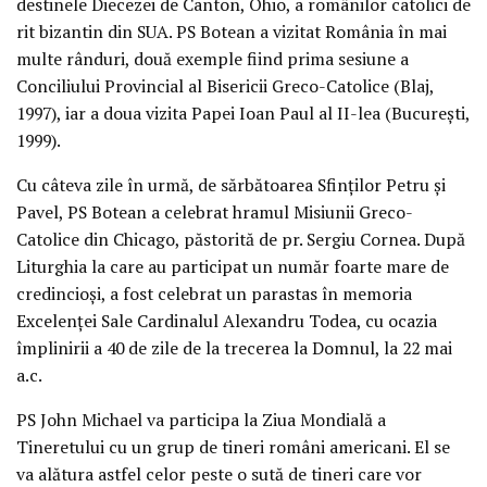
destinele Diecezei de Canton, Ohio, a românilor catolici de
rit bizantin din SUA. PS Botean a vizitat România în mai
multe rânduri, două exemple fiind prima sesiune a
Conciliului Provincial al Bisericii Greco-Catolice (Blaj,
1997), iar a doua vizita Papei Ioan Paul al II-lea (Bucureşti,
1999).
Cu câteva zile în urmă, de sărbătoarea Sfinţilor Petru şi
Pavel, PS Botean a celebrat hramul Misiunii Greco-
Catolice din Chicago, păstorită de pr. Sergiu Cornea. După
Liturghia la care au participat un număr foarte mare de
credincioşi, a fost celebrat un parastas în memoria
Excelenţei Sale Cardinalul Alexandru Todea, cu ocazia
împlinirii a 40 de zile de la trecerea la Domnul, la 22 mai
a.c.
PS John Michael va participa la Ziua Mondială a
Tineretului cu un grup de tineri români americani. El se
va alătura astfel celor peste o sută de tineri care vor