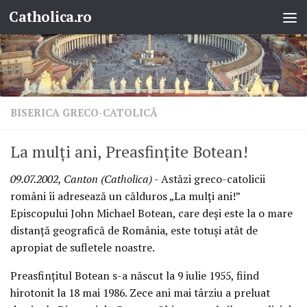
Catholica.ro
Skip to content
BISERICA GRECO-CATOLICĂ
La mulţi ani, Preasfinţite Botean!
09.07.2002, Canton (Catholica)
- Astăzi greco-catolicii
români îi adresează un călduros „La mulţi ani!”
Episcopului John Michael Botean, care deşi este la o mare
distanţă geografică de România, este totuşi atât de
apropiat de sufletele noastre.
Preasfinţitul Botean s-a născut la 9 iulie 1955, fiind
hirotonit la 18 mai 1986. Zece ani mai târziu a preluat