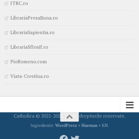
ITRC.ro
LibrariaPresaBuna.ro
LibrariaSapientia.ro
LibrariaSfIosif.ro
PioRomeno.com
Viata-Crestina.ro
Catholica © 2021-2026. Toate drepturile rezervate.
Ingrediente:
WordPress
+
Hueman
+ KN.