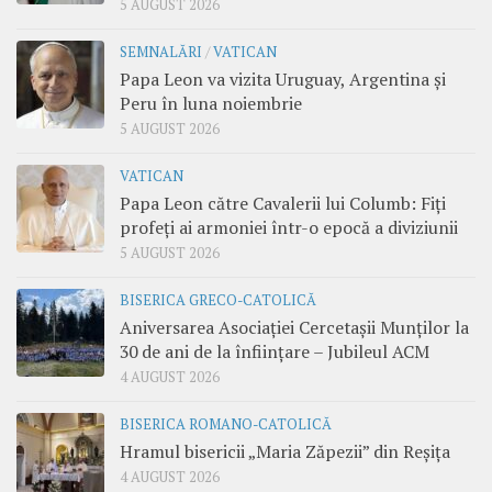
5 AUGUST 2026
SEMNALĂRI
/
VATICAN
Papa Leon va vizita Uruguay, Argentina și
Peru în luna noiembrie
5 AUGUST 2026
VATICAN
Papa Leon către Cavalerii lui Columb: Fiți
profeți ai armoniei într-o epocă a diviziunii
5 AUGUST 2026
BISERICA GRECO-CATOLICĂ
Aniversarea Asociației Cercetașii Munților la
30 de ani de la înființare – Jubileul ACM
4 AUGUST 2026
BISERICA ROMANO-CATOLICĂ
Hramul bisericii „Maria Zăpezii” din Reșița
4 AUGUST 2026