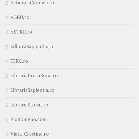
ActiuneaCatolica.ro
AGRU.ro
ASTRU.ro
EdituraSapientia.ro
ITRC.ro
LibrariaPresaBuna.ro
LibrariaSapientia.ro
LibrariaSfIosif.ro
PioRomeno.com
Viata-Crestina.ro