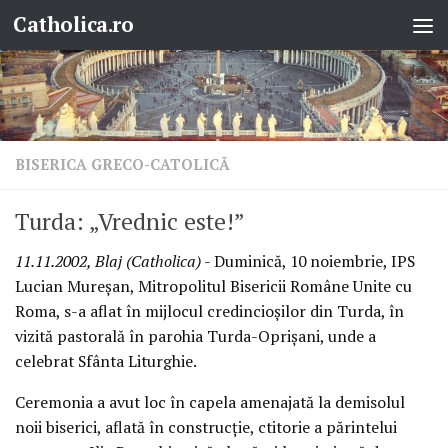
Catholica.ro
Skip to content
BISERICA GRECO-CATOLICĂ
Turda: „Vrednic este!”
11.11.2002, Blaj (Catholica)
- Duminică, 10 noiembrie, IPS
Lucian Mureşan, Mitropolitul Bisericii Române Unite cu
Roma, s-a aflat în mijlocul credincioşilor din Turda, în
vizită pastorală în parohia Turda-Oprişani, unde a
celebrat Sfânta Liturghie.
Ceremonia a avut loc în capela amenajată la demisolul
noii biserici, aflată în construcţie, ctitorie a părintelui