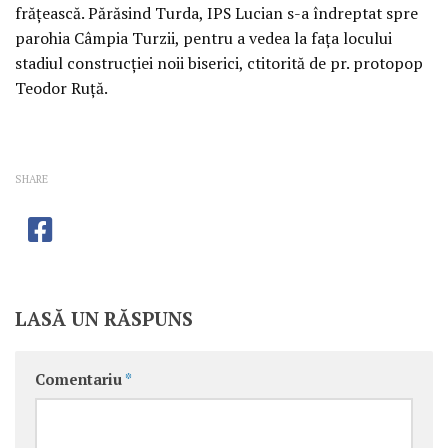
frăţească. Părăsind Turda, IPS Lucian s-a îndreptat spre
parohia Câmpia Turzii, pentru a vedea la faţa locului
stadiul construcţiei noii biserici, ctitorită de pr. protopop
Teodor Ruţă.
SHARE
LASĂ UN RĂSPUNS
Comentariu
*