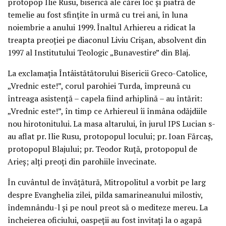
protopop Ilie Rusu, biserică ale cărei loc şi piatră de
temelie au fost sfinţite în urmă cu trei ani, în luna
noiembrie a anului 1999. Înaltul Arhiereu a ridicat la
treapta preoţiei pe diaconul Liviu Crişan, absolvent din
1997 al Institutului Teologic „Bunavestire” din Blaj.
La exclamaţia Întâistătătorului Bisericii Greco-Catolice,
„Vrednic este!”, corul parohiei Turda, împreună cu
întreaga asistenţă – capela fiind arhiplină – au întărit:
„Vrednic este!”, în timp ce Arhiereul îi înmâna odăjdiile
nou hirotonitului. La masa altarului, în jurul IPS Lucian s-
au aflat pr. Ilie Rusu, protopopul locului; pr. Ioan Fărcaş,
protopopul Blajului; pr. Teodor Ruţă, protopopul de
Arieş; alţi preoţi din parohiile învecinate.
În cuvântul de învăţătură, Mitropolitul a vorbit pe larg
despre Evanghelia zilei, pilda samarineanului milostiv,
îndemnându-l şi pe noul preot să o mediteze mereu. La
încheierea oficiului, oaspeţii au fost invitaţi la o agapă