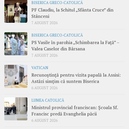
BISERICA GRECO-CATOLICĂ
PF Claudiu, la Schitul „Sfânta Cruce” din
Stânceni
7 AUGUST 2026
BISERICA GRECO-CATOLICĂ
PS Vasile în parohia „Schimbarea la Față” –
Valea Caselor din Bârsana
7 AUGUST 2026
VATICAN
Recunoștință pentru vizita papală la Assisi:
Astăzi simțim că suntem Biserica
6 AUGUST 2026
LUMEA CATOLICĂ
Ministrul provincial franciscan: Școala Sf.
Francisc predă Evanghelia păcii
6 AUGUST 2026