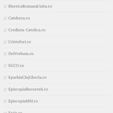
BisericaRomanaUnita.ro
Cateheza.ro
Credinta-Catolica.ro
Cristofori.ro
DeiVerbum.ro
EGCO.ro
EparhiaClujGherla.ro
EpiscopiaBucuresti.ro
EpiscopiaMM.ro
Ercis.ro