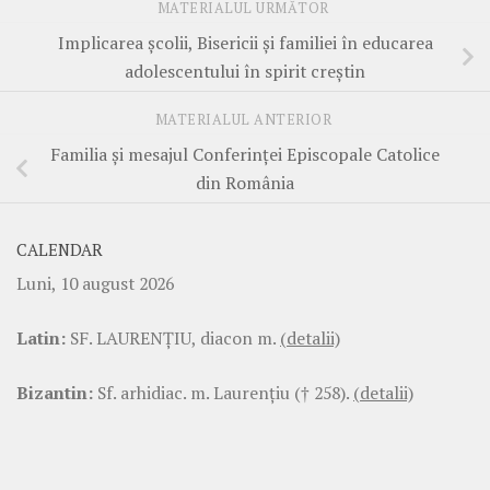
MATERIALUL URMĂTOR
Implicarea şcolii, Bisericii şi familiei în educarea
adolescentului în spirit creştin
MATERIALUL ANTERIOR
Familia şi mesajul Conferinţei Episcopale Catolice
din România
CALENDAR
Luni, 10 august 2026
Latin:
SF. LAURENŢIU, diacon m.
(detalii)
Bizantin:
Sf. arhidiac. m. Laurenţiu († 258).
(detalii)