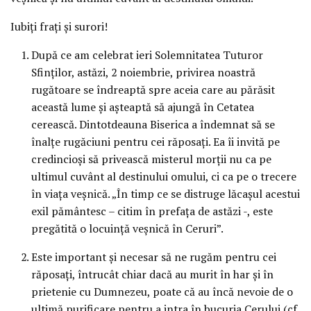
Iubiţi fraţi şi surori!
După ce am celebrat ieri Solemnitatea Tuturor
Sfinţilor, astăzi, 2 noiembrie, privirea noastră
rugătoare se îndreaptă spre aceia care au părăsit
această lume şi aşteaptă să ajungă în Cetatea
cerească. Dintotdeauna Biserica a îndemnat să se
înalţe rugăciuni pentru cei răposaţi. Ea îi invită pe
credincioşi să privească misterul morţii nu ca pe
ultimul cuvânt al destinului omului, ci ca pe o trecere
în viaţa veşnică. „În timp ce se distruge lăcaşul acestui
exil pământesc – citim în prefaţa de astăzi -, este
pregătită o locuinţă veşnică în Ceruri”.
Este important şi necesar să ne rugăm pentru cei
răposaţi, întrucât chiar dacă au murit în har şi în
prietenie cu Dumnezeu, poate că au încă nevoie de o
ultimă purificare pentru a intra în bucuria Cerului (cf.