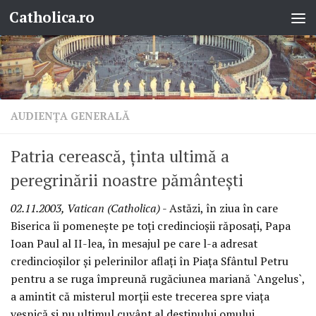
Catholica.ro
Skip to content
AUDIENŢA GENERALĂ
Patria cerească, ţinta ultimă a
peregrinării noastre pământeşti
02.11.2003, Vatican (Catholica)
- Astăzi, în ziua în care
Biserica îi pomeneşte pe toţi credincioşii răposaţi, Papa
Ioan Paul al II-lea, în mesajul pe care l-a adresat
credincioşilor şi pelerinilor aflaţi în Piaţa Sfântul Petru
pentru a se ruga împreună rugăciunea mariană `Angelus`,
a amintit că misterul morţii este trecerea spre viaţa
veşnică şi nu ultimul cuvânt al destinului omului.