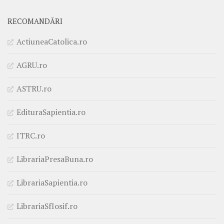
RECOMANDĂRI
ActiuneaCatolica.ro
AGRU.ro
ASTRU.ro
EdituraSapientia.ro
ITRC.ro
LibrariaPresaBuna.ro
LibrariaSapientia.ro
LibrariaSfIosif.ro