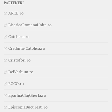
PARTENERI
ARCB.ro
BisericaRomanaUnita.ro
Cateheza.ro
Credinta-Catolica.ro
Cristofori.ro
DeiVerbum.ro
EGCO.ro
EparhiaClujGherla.ro
EpiscopiaBucuresti.ro