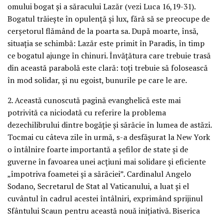
omului bogat şi a săracului Lazăr (vezi Luca 16,19-31).
Bogatul trăieşte în opulenţă şi lux, fără să se preocupe de
cerşetorul flămând de la poarta sa. După moarte, însă,
situaţia se schimbă: Lazăr este primit în Paradis, în timp
ce bogatul ajunge în chinuri. Învăţătura care trebuie trasă
din această parabolă este clară: toţi trebuie să folosească
în mod solidar, şi nu egoist, bunurile pe care le are.
2. Această cunoscută pagină evanghelică este mai
potrivită ca niciodată cu referire la problema
dezechilibrului dintre bogăţie şi sărăcie în lumea de astăzi.
Tocmai cu câteva zile în urmă, s-a desfăşurat la New York
o întâlnire foarte importantă a şefilor de state şi de
guverne în favoarea unei acţiuni mai solidare şi eficiente
„împotriva foametei şi a sărăciei”. Cardinalul Angelo
Sodano, Secretarul de Stat al Vaticanului, a luat şi el
cuvântul în cadrul acestei întâlniri, exprimând sprijinul
Sfântului Scaun pentru această nouă iniţiativă. Biserica