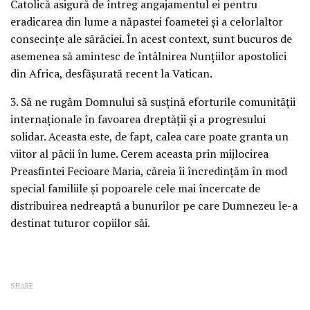
Catolică asigură de întreg angajamentul ei pentru
eradicarea din lume a năpastei foametei şi a celorlaltor
consecinţe ale sărăciei. În acest context, sunt bucuros de
asemenea să amintesc de întâlnirea Nunţiilor apostolici
din Africa, desfăşurată recent la Vatican.
3. Să ne rugăm Domnului să susţină eforturile comunităţii
internaţionale în favoarea dreptăţii şi a progresului
solidar. Aceasta este, de fapt, calea care poate granta un
viitor al păcii în lume. Cerem aceasta prin mijlocirea
Preasfintei Fecioare Maria, căreia îi încredinţăm în mod
special familiile şi popoarele cele mai încercate de
distribuirea nedreaptă a bunurilor pe care Dumnezeu le-a
destinat tuturor copiilor săi.
SHARE