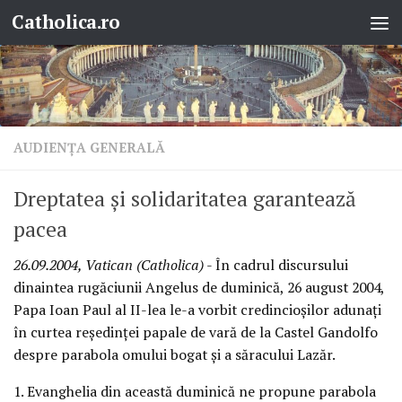
Catholica.ro
Skip to content
AUDIENŢA GENERALĂ
Dreptatea şi solidaritatea garantează
pacea
26.09.2004, Vatican (Catholica)
- În cadrul discursului
dinaintea rugăciunii Angelus de duminică, 26 august 2004,
Papa Ioan Paul al II-lea le-a vorbit credincioşilor adunaţi
în curtea reşedinţei papale de vară de la Castel Gandolfo
despre parabola omului bogat şi a săracului Lazăr.
1. Evanghelia din această duminică ne propune parabola