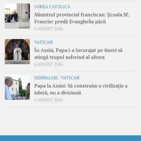
LUMEA CATOLICĂ
Ministrul provincial franciscan: Școala Sf.
Francisc predă Evanghelia păcii
6 AUGUST 2026
VATICAN
În Assisi, Papa i-a încurajat pe tineri să
atingă trupul suferind al altora
6 AUGUST 2026
SEMNALĂRI
/
VATICAN
Papa la Assisi: Să construim o civilizație a
iubirii, nu a diviziunii
6 AUGUST 2026