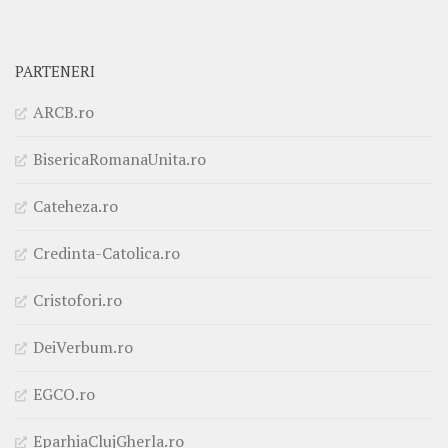
PARTENERI
ARCB.ro
BisericaRomanaUnita.ro
Cateheza.ro
Credinta-Catolica.ro
Cristofori.ro
DeiVerbum.ro
EGCO.ro
EparhiaClujGherla.ro