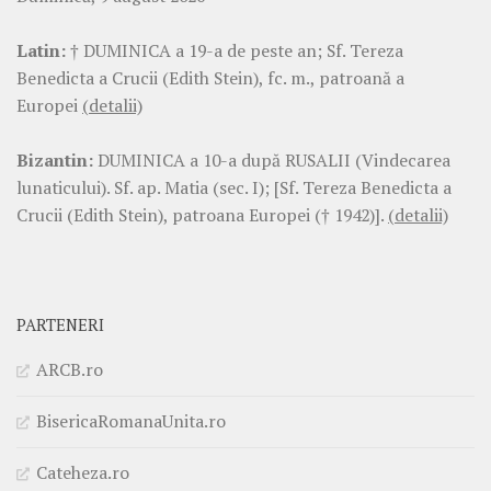
Latin:
† DUMINICA a 19-a de peste an; Sf. Tereza
Benedicta a Crucii (Edith Stein), fc. m., patroană a
Europei
(detalii)
Bizantin:
DUMINICA a 10-a după RUSALII (Vindecarea
lunaticului). Sf. ap. Matia (sec. I); [Sf. Tereza Benedicta a
Crucii (Edith Stein), patroana Europei († 1942)].
(detalii)
PARTENERI
ARCB.ro
BisericaRomanaUnita.ro
Cateheza.ro