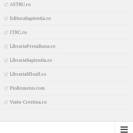
ASTRU.ro
EdituraSapientia.ro
ITRC.ro
LibrariaPresaBuna.ro
LibrariaSapientia.ro
LibrariaSfIosif.ro
PioRomeno.com
Viata-Crestina.ro