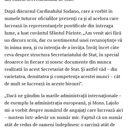
După discursul Cardinalului Sodano, care a vorbit în
numele tuturor oficialilor prezenţi ca şi al acelora care
lucrează în reprezentanţele pontificale din întreaga
lume, a luat cuvântul Sfântul Părinte. „Am venit aici fără
un discurs scris, dar cu sentimentul unei recunoştinţe vii
în inima mea, şi cu intenţia de a învăţa. Învăţ încet câte
ceva despre structura Secretariatului de Stat, în special
deoarece în fiecare zi sosesc documente din munca
realizată în acest Secretariat de Stat. Şi astfel văd – din
varietatea, densitatea şi competenţa acestei munci – cât
de mult se lucrează în aceste birouri”.
„Dacă ne gândim la marile administraţii internaţionale –
de exemplu la administraţia europeană, şi Mons. Lajolo
mi-a vorbit despre numărul de angajaţi care lucrează aici
– suntem într-adevăr un număr mic. Faptul că un număr
atât de redus de oameni îndeplinesc o sarcină atât de