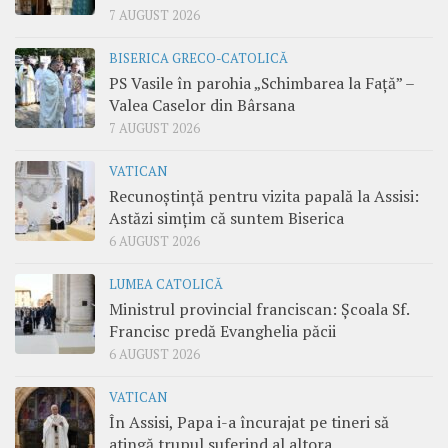
7 AUGUST 2026
BISERICA GRECO-CATOLICĂ
PS Vasile în parohia „Schimbarea la Față” –
Valea Caselor din Bârsana
7 AUGUST 2026
VATICAN
Recunoștință pentru vizita papală la Assisi:
Astăzi simțim că suntem Biserica
6 AUGUST 2026
LUMEA CATOLICĂ
Ministrul provincial franciscan: Școala Sf.
Francisc predă Evanghelia păcii
6 AUGUST 2026
VATICAN
În Assisi, Papa i-a încurajat pe tineri să
atingă trupul suferind al altora