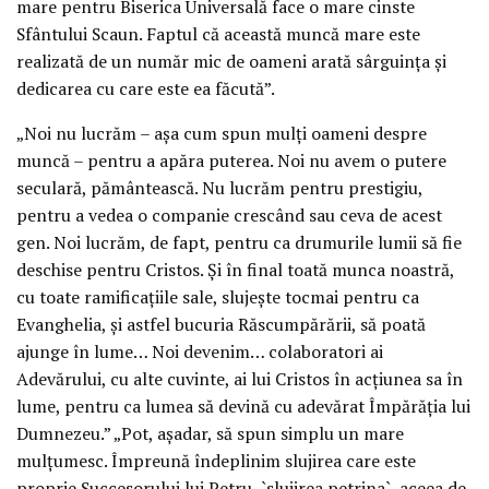
mare pentru Biserica Universală face o mare cinste
Sfântului Scaun. Faptul că această muncă mare este
realizată de un număr mic de oameni arată sârguinţa şi
dedicarea cu care este ea făcută”.
„Noi nu lucrăm – aşa cum spun mulţi oameni despre
muncă – pentru a apăra puterea. Noi nu avem o putere
seculară, pământească. Nu lucrăm pentru prestigiu,
pentru a vedea o companie crescând sau ceva de acest
gen. Noi lucrăm, de fapt, pentru ca drumurile lumii să fie
deschise pentru Cristos. Şi în final toată munca noastră,
cu toate ramificaţiile sale, slujeşte tocmai pentru ca
Evanghelia, şi astfel bucuria Răscumpărării, să poată
ajunge în lume… Noi devenim… colaboratori ai
Adevărului, cu alte cuvinte, ai lui Cristos în acţiunea sa în
lume, pentru ca lumea să devină cu adevărat Împărăţia lui
Dumnezeu.” „Pot, aşadar, să spun simplu un mare
mulţumesc. Împreună îndeplinim slujirea care este
proprie Succesorului lui Petru, `slujirea petrina`, aceea de