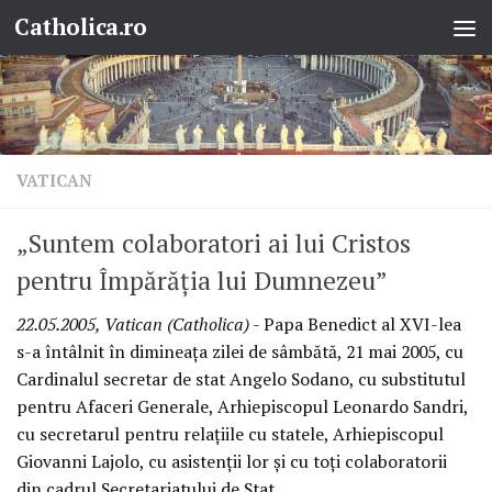
Catholica.ro
Skip to content
VATICAN
„Suntem colaboratori ai lui Cristos
pentru Împărăţia lui Dumnezeu”
22.05.2005, Vatican (Catholica)
- Papa Benedict al XVI-lea
s-a întâlnit în dimineaţa zilei de sâmbătă, 21 mai 2005, cu
Cardinalul secretar de stat Angelo Sodano, cu substitutul
pentru Afaceri Generale, Arhiepiscopul Leonardo Sandri,
cu secretarul pentru relaţiile cu statele, Arhiepiscopul
Giovanni Lajolo, cu asistenţii lor şi cu toţi colaboratorii
din cadrul Secretariatului de Stat.