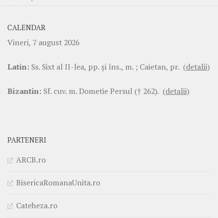
CALENDAR
Vineri, 7 august 2026
Latin:
Ss. Sixt al II-lea, pp. şi îns., m. ; Caietan, pr.
(detalii)
Bizantin:
Sf. cuv. m. Dometie Persul († 262).
(detalii)
PARTENERI
ARCB.ro
BisericaRomanaUnita.ro
Cateheza.ro