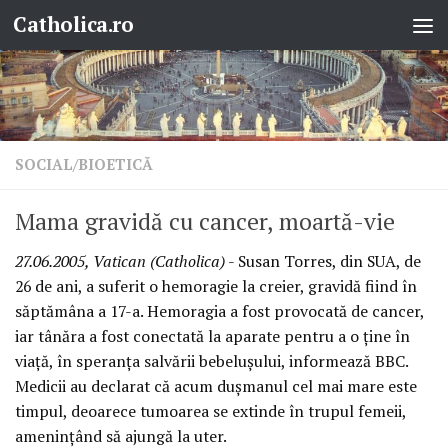
Catholica.ro
Skip to content
SOCIAL/BIOETICĂ
Mama gravidă cu cancer, moartă-vie
27.06.2005, Vatican (Catholica)
- Susan Torres, din SUA, de
26 de ani, a suferit o hemoragie la creier, gravidă fiind în
săptămâna a 17-a. Hemoragia a fost provocată de cancer,
iar tânăra a fost conectată la aparate pentru a o ţine în
viaţă, în speranţa salvării bebeluşului, informează BBC.
Medicii au declarat că acum duşmanul cel mai mare este
timpul, deoarece tumoarea se extinde în trupul femeii,
ameninţând să ajungă la uter.