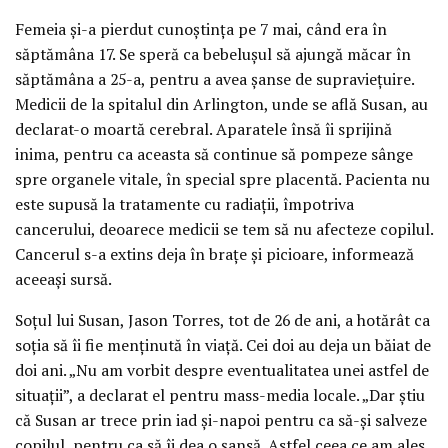
Femeia şi-a pierdut cunoştinţa pe 7 mai, când era în
săptămâna 17. Se speră ca bebeluşul să ajungă măcar în
săptămâna a 25-a, pentru a avea şanse de supravieţuire.
Medicii de la spitalul din Arlington, unde se află Susan, au
declarat-o moartă cerebral. Aparatele însă îi sprijină
inima, pentru ca aceasta să continue să pompeze sânge
spre organele vitale, în special spre placentă. Pacienta nu
este supusă la tratamente cu radiaţii, împotriva
cancerului, deoarece medicii se tem să nu afecteze copilul.
Cancerul s-a extins deja în braţe şi picioare, informează
aceeaşi sursă.
Soţul lui Susan, Jason Torres, tot de 26 de ani, a hotărât ca
soţia să îi fie menţinută în viaţă. Cei doi au deja un băiat de
doi ani. „Nu am vorbit despre eventualitatea unei astfel de
situaţii”, a declarat el pentru mass-media locale. „Dar ştiu
că Susan ar trece prin iad şi-napoi pentru ca să-şi salveze
copilul, pentru ca să îi dea o şansă. Astfel ceea ce am ales