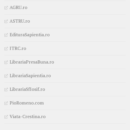
AGRU.ro
ASTRU.ro
EdituraSapientia.ro
ITRC.ro
LibrariaPresaBuna.ro
LibrariaSapientia.ro
LibrariaSfIosif.ro
PioRomeno.com
Viata-Crestina.ro