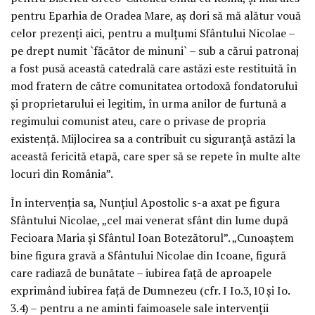
pentru Eparhia de Oradea Mare, aş dori să mă alătur vouă
celor prezenţi aici, pentru a mulţumi Sfântului Nicolae –
pe drept numit `făcător de minuni` – sub a cărui patronaj
a fost pusă această catedrală care astăzi este restituită în
mod fratern de către comunitatea ortodoxă fondatorului
şi proprietarului ei legitim, în urma anilor de furtună a
regimului comunist ateu, care o privase de propria
existenţă. Mijlocirea sa a contribuit cu siguranţă astăzi la
această fericită etapă, care sper să se repete în multe alte
locuri din România”.
În intervenţia sa, Nunţiul Apostolic s-a axat pe figura
Sfântului Nicolae, „cel mai venerat sfânt din lume după
Fecioara Maria şi Sfântul Ioan Botezătorul”. „Cunoaştem
bine figura gravă a Sfântului Nicolae din Icoane, figură
care radiază de bunătate – iubirea faţă de aproapele
exprimând iubirea faţă de Dumnezeu (cfr. I Io.3,10 şi Io.
3.4) – pentru a ne aminti faimoasele sale intervenţii