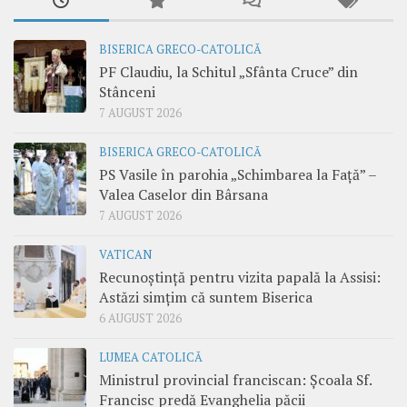
BISERICA GRECO-CATOLICĂ
PF Claudiu, la Schitul „Sfânta Cruce” din
Stânceni
7 AUGUST 2026
BISERICA GRECO-CATOLICĂ
PS Vasile în parohia „Schimbarea la Față” –
Valea Caselor din Bârsana
7 AUGUST 2026
VATICAN
Recunoștință pentru vizita papală la Assisi:
Astăzi simțim că suntem Biserica
6 AUGUST 2026
LUMEA CATOLICĂ
Ministrul provincial franciscan: Școala Sf.
Francisc predă Evanghelia păcii