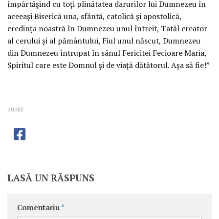
împărtăşind cu toţi plinătatea darurilor lui Dumnezeu în
aceeaşi Biserică una, sfântă, catolică şi apostolică,
credinţa noastră în Dumnezeu unul întreit, Tatăl creator
al cerului şi al pământului, Fiul unul născut, Dumnezeu
din Dumnezeu întrupat în sânul Fericitei Fecioare Maria,
Spiritul care este Domnul şi de viaţă dătătorul. Aşa să fie!”
SHARE
LASĂ UN RĂSPUNS
Comentariu
*