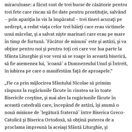
miraculoase: a făcut rost de trei burse de căsătorie pentru
trei fete care riscau să fie date pentru prostituţie, salvând
– prin apariţia în vis la împăratul – trei tineri acuzaţi pe
nedrept, a redat viaţa celor trei băieţi care erau victimele
unui măcelar, şi a salvat nişte marinari care erau pe mare
în timp de furtună. `Făcător de minuni` este şi astăzi, şi va
obţine pentru noi şi pentru toţi cei care vor lua parte la
Sfânta Liturghie şi vor veni să se roage în această biserică,
să fie asemenea lui, `icoană` a Dumnezeului Unul şi Întreit,
în iubirea pe care o manifestăm faţă de aproapele.”
„Fie ca prin mijlocirea Sfântului Nicolae să primim
răspuns la rugăciunile făcute în cinstea sa în toate
Bisericile creştine, şi mai ales la rugăciunile făcute în
această catedrală care, începând de astăzi, îşi asumă o
nouă misiune de `legătură fraternă` între Biserica Greco-
Catolică şi Biserica Ortodoxă, să obţină puterea de a
proclama împreună la aceiaşi Sfântă Liturghie, şi