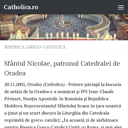
Catholica.ro
Skip to content
BISERICA GRECO-CATOLICĂ
Sfântul Nicolae, patronul Catedralei de
Oradea
20.11.2005, Oradea (Catholica)
- Printre părtaşii la bucuria
de astăzi de la Oradea s-a numărat şi IPS Jean-Claude
Périsset, Nunţiu Apostolic în România şi Republica
Moldova. Reprezentantul Sfântului Scaun în ţara noastră
a ţinut şi un scurt discurs la Liturghia din Catedrala
reprimită de greco-catolici: „În această zi de sărbătoare
pentru Biserica Greco-Catolică Unită cu Roma, şi mai ales