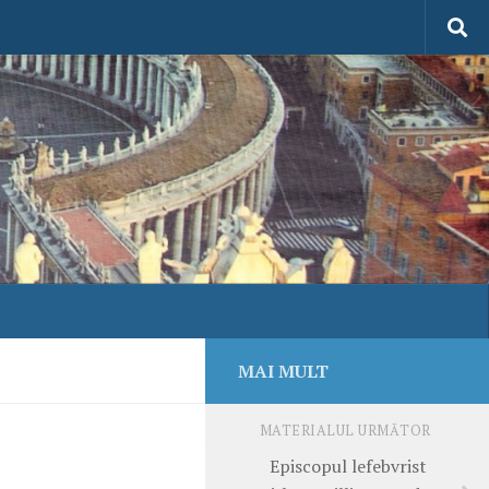
MAI MULT
MATERIALUL URMĂTOR
Episcopul lefebvrist