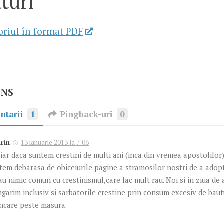
turi
riul în format PDF
UNS
ntarii
1
Pingback-uri
0
rin
13 ianuarie 2013 la 7:06
iar daca suntem crestini de multi ani (inca din vremea apostolilor
tem debarasa de obiceiurile pagine a stramosilor nostri de a adopta
au nimic comun cu crestinismul,care fac mult rau. Noi si in ziua de 
ngarim inclusiv si sarbatorile crestine prin consum excesiv de bau
ncare peste masura.