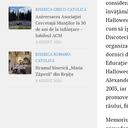
consider
BISERICA GRECO-CATOLICĂ
învăţămân
Aniversarea Asociației
Halloween
Cercetașii Munților la 30
cum să î
de ani de la înființare –
Jubileul ACM
Discoteci
4 AUGUST 2026
organiza 
dornici d
BISERICA ROMANO-
CATOLICĂ
Educaţie
Hramul bisericii „Maria
Hallowee
Zăpezii” din Reșița
Alexande
4 AUGUST 2026
2003, iar
promoveaz
răului, f
Memoriul