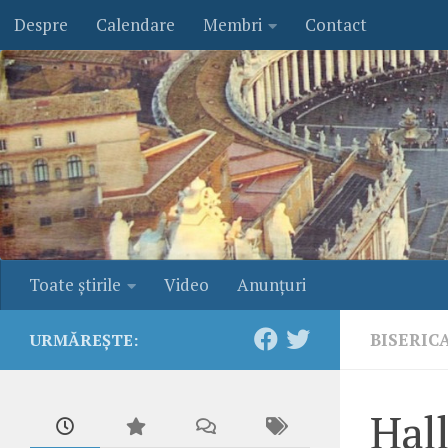
Despre
Calendare
Membri
Contact
Skip to content
Toate ştirile
Video
Anunţuri
BISERIC
URMĂREȘTE:
Hall