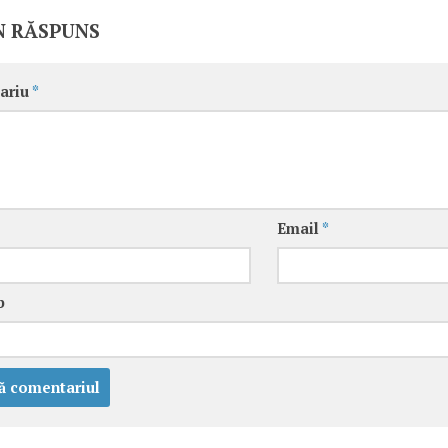
N RĂSPUNS
ariu
*
Email
*
b