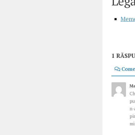
Legă
Memo
1 RĂSP
Come
Ma
Ch
pu
n-
pi
mi