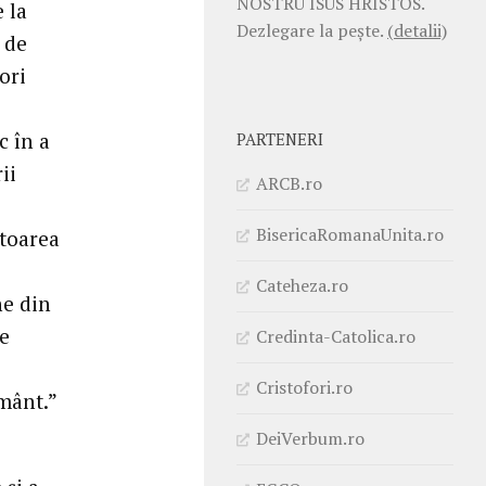
NOSTRU ISUS HRISTOS.
 la
Dezlegare la pește.
(detalii)
 de
ori
c în a
PARTENERI
ii
ARCB.ro
BisericaRomanaUnita.ro
ătoarea
Cateheza.ro
ne din
re
Credinta-Catolica.ro
Cristofori.ro
ământ.”
DeiVerbum.ro