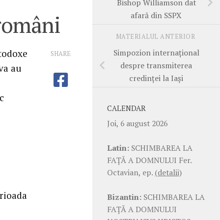
Bishop Williamson dat
afară din SSPX
 români
MATERIALUL ANTERIOR
Simpozion internaţional
rtodoxe
SHARE
despre transmiterea
va au
credinţei la Iaşi
c
CALENDAR
Joi, 6 august 2026
Latin:
SCHIMBAREA LA
FAŢĂ A DOMNULUI Fer.
Octavian, ep.
(detalii)
erioada
Bizantin:
SCHIMBAREA LA
FAŢĂ A DOMNULUI