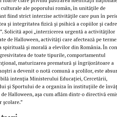
 foarte clare privind păstrarea identităţii naţionale
 culturale ale poporului român, în unităţile de
t fiind strict interzise activităţile care pun în peri
ea şi integritatea fizică şi psihică a copiilor şi cadr
”. Solicită apoi „interzicerea urgentă a activităţilor
ate de Halloween, activităţi care afectează pe term
 spirituală şi morală a elevilor din România. În con
agresivitatea de toate tipurile, comportamentul
nţional, maturizarea prematură şi îngrijorătoare a
noştri a devenit o notă comună a şcolilor, este absur
bilă intenţia Ministerului Educaţiei, Cercetării,
ui şi Sportului de a organiza în instituţiile de înv
i de Halloween, aşa cum aflăm dintr-o directivă emi
r şcolare.”