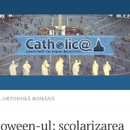
A ORTODOXĂ ROMÂNĂ
oween-ul: şcolarizarea