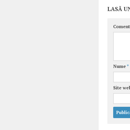
LASĂ U
Coment
Nume
*
Site we