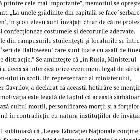
ă printre cele mai importante”, memoriul se opreşte
t. „La unele grădiniţe din capitală se face ‘serbare
’, în şcoli elevii sunt învăţaţi chiar de către profes
şi confecţioneze costumele şi decorurile adecvate.
le din campusurile studenţeşti şi localurile se între
‘seri de Halloween’ care sunt luate cu asalt de tiner
e distracţie.” Se aminteşte că „în Rusia, Ministerul
i a decis să interzică orice eveniment legat de sărb
n-ului în scoli. Un reprezentant al ministerului,
r Gavrilov, a declarat că această hotărâre se menţi
 motivaţia este legată de faptul că această sărbătoa
ă cultul morţii, personificarea morţii şi a forţelor
iind în contradicţie cu natura instituţiilor de învăţ
 subliniază că „Legea Educaţiei Naţionale conţine