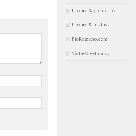
LibrariaSapientia.ro
LibrariaSfIosif.ro
PioRomeno.com
Viata-Crestina.ro