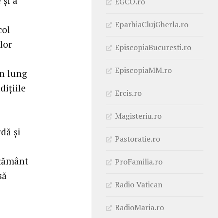
 şi a
EGCO.ro
EparhiaClujGherla.ro
col
elor
EpiscopiaBucuresti.ro
EpiscopiaMM.ro
en lung
diţiile
Ercis.ro
Magisteriu.ro
dă şi
Pastoratie.ro
ăţământ
ProFamilia.ro
să
Radio Vatican
RadioMaria.ro