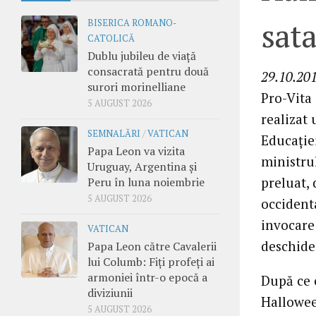
sat
BISERICA ROMANO-
CATOLICĂ
Dublu jubileu de viață
consacrată pentru două
29.10.201
surori morinelliane
Pro-Vita
5 AUGUST 2026
realizat
SEMNALĂRI
/
VATICAN
Educaţiei
Papa Leon va vizita
ministru
Uruguay, Argentina și
preluat,
Peru în luna noiembrie
5 AUGUST 2026
occidenta
invocare 
VATICAN
deschide
Papa Leon către Cavalerii
lui Columb: Fiți profeți ai
armoniei într-o epocă a
După ce 
diviziunii
Halloween
5 AUGUST 2026