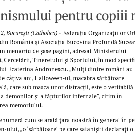
anismului pentru copiii
2, Bucureşti (Catholica)
- Federaţia Organizaţiilor O
 din România şi Asociaţia Bucovina Profundă Sucea
 un memoriu de şase pagini, adresat Ministerului
, Cercetării, Tineretului şi Sportului, în mod specifi
lui Ecaterina Andronescu. „Mulţi dintre români au
 de câţiva ani, Halloween-ul, macabra sărbătoare
lă, care sub masca unor distracţii, este o veritabilă
a demonilor şi a făpturilor infernale”, citim în
rea memoriului.
enumeră cum se arată ţara noastră în general în p
-ului, „o ‘sărbătoare’ pe care sataniştii declaraţi o