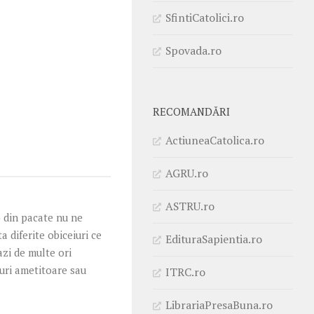
SfintiCatolici.ro
Spovada.ro
RECOMANDĂRI
ActiuneaCatolica.ro
AGRU.ro
ASTRU.ro
) din pacate nu ne
 diferite obiceiuri ce
EdituraSapientia.ro
azi de multe ori
turi ametitoare sau
ITRC.ro
LibrariaPresaBuna.ro