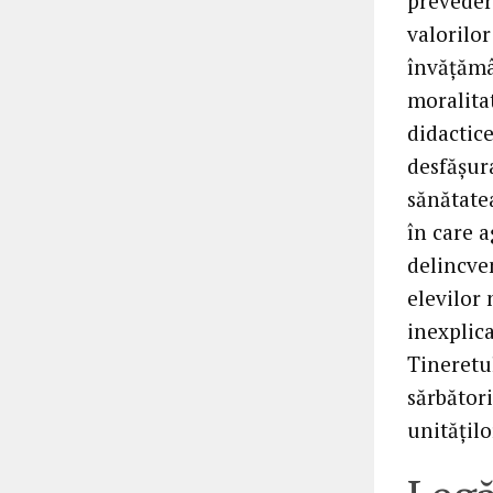
prevederi
valorilor
învăţămân
moralitat
didactice
desfăşur
sănătatea
în care 
delincve
elevilor 
inexplica
Tineretul
sărbător
unităţilo