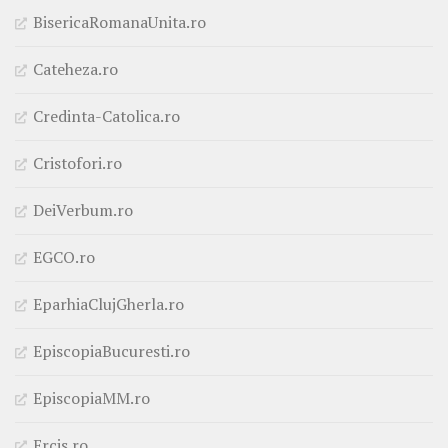
BisericaRomanaUnita.ro
Cateheza.ro
Credinta-Catolica.ro
Cristofori.ro
DeiVerbum.ro
EGCO.ro
EparhiaClujGherla.ro
EpiscopiaBucuresti.ro
EpiscopiaMM.ro
Ercis.ro