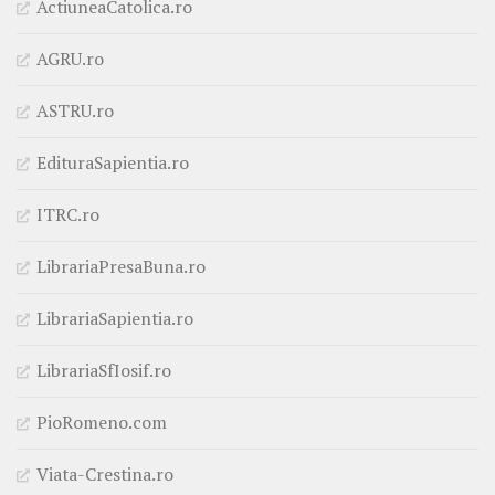
ActiuneaCatolica.ro
AGRU.ro
ASTRU.ro
EdituraSapientia.ro
ITRC.ro
LibrariaPresaBuna.ro
LibrariaSapientia.ro
LibrariaSfIosif.ro
PioRomeno.com
Viata-Crestina.ro