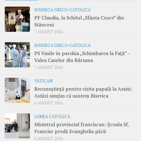
BISERICA GRECO-CATOLICĂ
PF Claudiu, la Schitul „Sfânta Cruce” din
Stânceni
7 AUGUST 2026
BISERICA GRECO-CATOLICĂ
PS Vasile în parohia „Schimbarea la Față” –
Valea Caselor din Bârsana
7 AUGUST 2026
VATICAN
Recunoștință pentru vizita papală la Assisi:
Astăzi simțim că suntem Biserica
6 AUGUST 2026
LUMEA CATOLICĂ
Ministrul provincial franciscan: Școala Sf.
Francisc predă Evanghelia păcii
6 AUGUST 2026