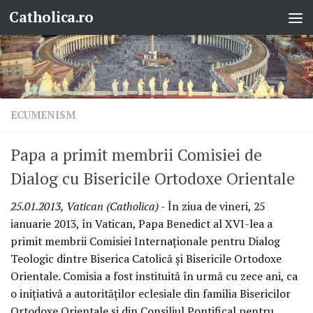
Catholica.ro
Skip to content
ECUMENISM
Papa a primit membrii Comisiei de
Dialog cu Bisericile Ortodoxe Orientale
25.01.2013, Vatican (Catholica)
- În ziua de vineri, 25
ianuarie 2013, în Vatican, Papa Benedict al XVI-lea a
primit membrii Comisiei Internaţionale pentru Dialog
Teologic dintre Biserica Catolică şi Bisericile Ortodoxe
Orientale. Comisia a fost instituită în urmă cu zece ani, ca
o iniţiativă a autorităţilor eclesiale din familia Bisericilor
Ortodoxe Orientale şi din Consiliul Pontifical pentru