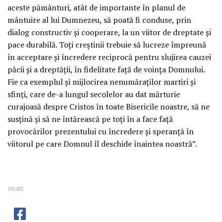
aceste pământuri, atât de importante în planul de
mântuire al lui Dumnezeu, să poată fi conduse, prin
dialog constructiv şi cooperare, la un viitor de dreptate şi
pace durabilă. Toţi creştinii trebuie să lucreze împreună
în acceptare şi încredere reciprocă pentru slujirea cauzei
păcii şi a dreptăţii, în fidelitate faţă de voinţa Domnului.
Fie ca exemplul şi mijlocirea nenumăraţilor martiri şi
sfinţi, care de-a lungul secolelor au dat mărturie
curajoasă despre Cristos în toate Bisericile noastre, să ne
susţină şi să ne întărească pe toţi în a face faţă
provocărilor prezentului cu încredere şi speranţă în
viitorul pe care Domnul îl deschide înaintea noastră”.
SHARE