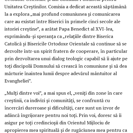
Unitatea Creştinilor. Comisia a dedicat această săptămână
la a explora „mai profund comuniunea şi comunicarea
care au existat între Biserici în primele cinci secole ale
istoriei creştine”, a arătat Papa Benedict al XVI-lea,
exprimându-şi speranţa ca „relaţiile dintre Biserica
Catolică şi Bisericile Ortodoxe Orientale să continue să se
dezvolte într-un spirit fratern de cooperare, în particular
prin dezvoltarea unui dialog teologic capabil să îi ajute pe
toţi discipolii Domnului să crească în comuniune şi să dea
mărturie înaintea lumii despre adevărul mântuitor al
Evangheliei”.
„Mulţi dintre voi”, a mai spus el, „veniţi din zone în care
creştinii, ca indivizi şi comunităţi, se confruntă cu
încercări dureroase şi dificultăţi, care sunt un izvor de
adâncă îngrijorare pentru noi toţi. Prin voi, doresc să îi
asigur pe toţi credincioşii din Orientul Mijlociu de
apropierea mea spirituală şi de rugăciunea mea pentru ca