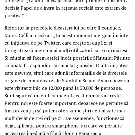
ofenselor şi a unor mesaje chiar dure primite, consider că
decizia Papei de a intra în reţeaua socială este extrem de
pozitivă”.
Referitor la proiectele dicasterului pe care îl conduce,
Mons. Celli a precizat: „În acest moment mergem înainte
cu iniţiativa de pe Twitter, care creşte zi după zi şi
înregistrează mereu mai mulţi utilizatori care o urmăresc.
Şi căutăm să facem astfel încât postările Sfântului Părinte
să poată fi răspândite cât mai larg posibil. O altă iniţiativă
este news.va, situl care adună informaţiile de la diversele
organe de comunicare ale Sfântului Scaun. Astăzi news.va
este vizitat zilnic de 12.000 până la 30.000 de persoane.
Sunt sigur că încetul cu încetul acest număr va creşte.
Pentru noi este foarte important, deoarece ne permite să
fim prezenţi şi să putem oferi zilnic ştiri actualizate mai
mult decât de trei ori pe zi”. De asemenea, funcţionează
deja „aplicaţia pentru smartphone-uri care va permite
accesarea imediată a filmărilor cu Papa sau a