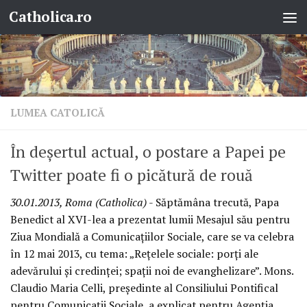
Catholica.ro
Skip to content
LUMEA CATOLICĂ
În deşertul actual, o postare a Papei pe
Twitter poate fi o picătură de rouă
30.01.2013, Roma (Catholica)
- Săptămâna trecută, Papa
Benedict al XVI-lea a prezentat lumii Mesajul său pentru
Ziua Mondială a Comunicaţiilor Sociale, care se va celebra
în 12 mai 2013, cu tema: „Reţelele sociale: porţi ale
adevărului şi credinţei; spaţii noi de evanghelizare”. Mons.
Claudio Maria Celli, preşedinte al Consiliului Pontifical
pentru Comunicaţii Sociale, a explicat pentru Agenţia