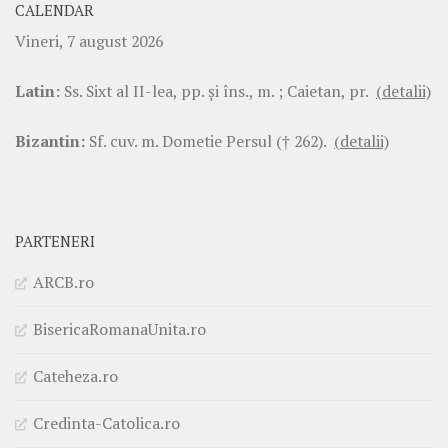
CALENDAR
Vineri, 7 august 2026
Latin:
Ss. Sixt al II-lea, pp. şi îns., m. ; Caietan, pr.
(detalii)
Bizantin:
Sf. cuv. m. Dometie Persul († 262).
(detalii)
PARTENERI
ARCB.ro
BisericaRomanaUnita.ro
Cateheza.ro
Credinta-Catolica.ro