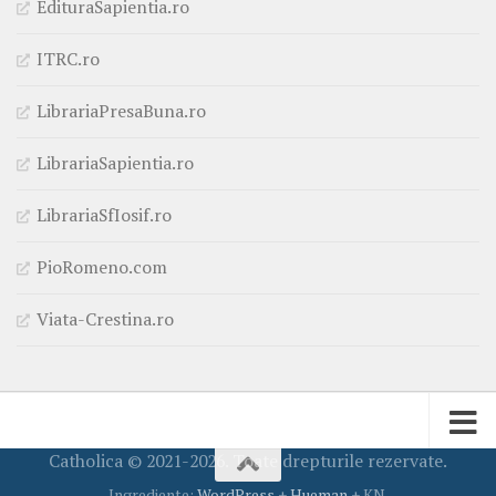
EdituraSapientia.ro
ITRC.ro
LibrariaPresaBuna.ro
LibrariaSapientia.ro
LibrariaSfIosif.ro
PioRomeno.com
Viata-Crestina.ro
Catholica © 2021-2026. Toate drepturile rezervate.
Ingrediente:
WordPress
+
Hueman
+ KN.