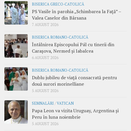
BISERICA GRECO-CATOLICĂ
PS Vasile în parohia „Schimbarea la Față” –
Valea Caselor din Bârsana
7 AUGUST 2026
BISERICA ROMANO-CATOLICĂ
Întâlnirea Episcopului Pál cu tinerii din
Carașova, Nermed și Iabalcea
6 AUGUST 2026
BISERICA ROMANO-CATOLICĂ
Dublu jubileu de viață consacrată pentru
două surori morinelliane
5 AUGUST 2026
SEMNALĂRI
/
VATICAN
Papa Leon va vizita Uruguay, Argentina și
Peru în luna noiembrie
5 AUGUST 2026