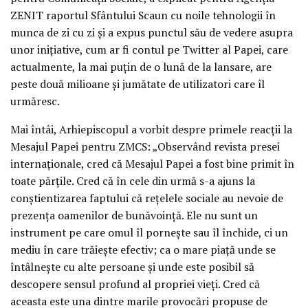
ZENIT raportul Sfântului Scaun cu noile tehnologii în
munca de zi cu zi şi a expus punctul său de vedere asupra
unor iniţiative, cum ar fi contul pe Twitter al Papei, care
actualmente, la mai puţin de o lună de la lansare, are
peste două milioane şi jumătate de utilizatori care îl
urmăresc.
Mai întâi, Arhiepiscopul a vorbit despre primele reacţii la
Mesajul Papei pentru ZMCS: „Observând revista presei
internaţionale, cred că Mesajul Papei a fost bine primit în
toate părţile. Cred că în cele din urmă s-a ajuns la
conştientizarea faptului că reţelele sociale au nevoie de
prezenţa oamenilor de bunăvoinţă. Ele nu sunt un
instrument pe care omul îl porneşte sau îl închide, ci un
mediu în care trăieşte efectiv; ca o mare piaţă unde se
întâlneşte cu alte persoane şi unde este posibil să
descopere sensul profund al propriei vieţi. Cred că
aceasta este una dintre marile provocări propuse de