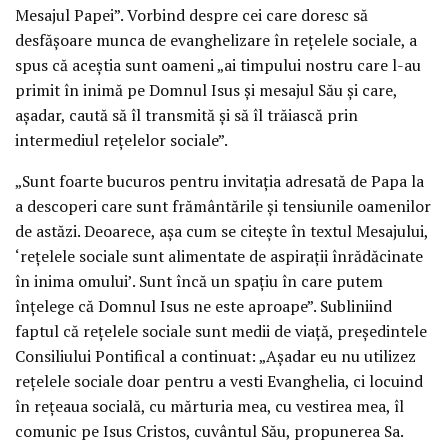
Mesajul Papei”. Vorbind despre cei care doresc să
desfăşoare munca de evanghelizare în reţelele sociale, a
spus că aceştia sunt oameni „ai timpului nostru care l-au
primit în inimă pe Domnul Isus şi mesajul Său şi care,
aşadar, caută să îl transmită şi să îl trăiască prin
intermediul reţelelor sociale”.
„Sunt foarte bucuros pentru invitaţia adresată de Papa la
a descoperi care sunt frământările şi tensiunile oamenilor
de astăzi. Deoarece, aşa cum se citeşte în textul Mesajului,
‘reţelele sociale sunt alimentate de aspiraţii înrădăcinate
în inima omului’. Sunt încă un spaţiu în care putem
înţelege că Domnul Isus ne este aproape”. Subliniind
faptul că reţelele sociale sunt medii de viaţă, preşedintele
Consiliului Pontifical a continuat: „Aşadar eu nu utilizez
reţelele sociale doar pentru a vesti Evanghelia, ci locuind
în reţeaua socială, cu mărturia mea, cu vestirea mea, îl
comunic pe Isus Cristos, cuvântul Său, propunerea Sa.