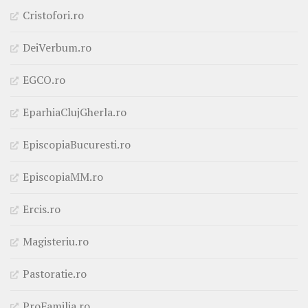
Cristofori.ro
DeiVerbum.ro
EGCO.ro
EparhiaClujGherla.ro
EpiscopiaBucuresti.ro
EpiscopiaMM.ro
Ercis.ro
Magisteriu.ro
Pastoratie.ro
ProFamilia.ro