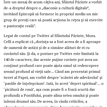
Într-un mesaj de acum câţiva ani, Sfântul Părinte a vorbit
de-a dreptul despre o „diaconie a culturii digitale”,
invitând Episcopii să formeze în propriul mediu un mic
grup de preoţi care să poată acţiona în reţea şi să exercite
o pastoraţie reală”.
Legat de contul pe Twitter al Sfântului Părinte, Mons.
Celli a explicat că „dorinţa sa a fost aceea de a fi aproape
de oamenii de astăzi şi de a rămâne alături de ei cu
cuvântul său. Şi da, o postare pe Twitter este limitată la
140 de caractere, dar aceste puţine cuvinte pot avea un
conţinut profund care poate ajuta omul să redescopere
sensul profund al vieţii sale… Când am prezentat primul
tweet al Papei, am vorbit despre ‘scântei ale adevărului’ şi
‘pastile de înţelepciune’. Iată, în acest ‘deşert spiritual’… o
‘picătură de rouă’, aşa cum poate fi o frază scurtă dar
profundă a Pontifului, poate alina setea omului şi poate
înlesni drumul său. De aceea, în ciuda criticilor, a