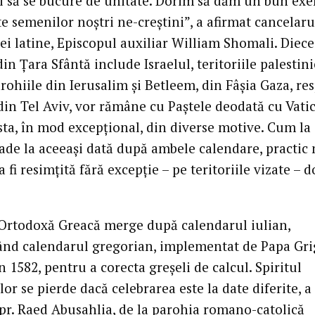
şi să se bucure de unitate. Dorim să dăm un bun ex
e semenilor noştri ne-creştini”, a afirmat cancelaru
ei latine, Episcopul auxiliar William Shomali. Diec
 din Ţara Sfântă include Israelul, teritoriile palestin
rohiile din Ierusalim şi Betleem, din Fâşia Gaza, re
din Tel Aviv, vor rămâne cu Paştele deodată cu Vati
sta, în mod excepţional, din diverse motive. Cum la
cade la aceeaşi dată după ambele calendare, practic
a fi resimţită fără excepţie – pe teritoriile vizate – 
 Ortodoxă Greacă merge după calendarul iulian,
nd calendarul gregorian, implementat de Papa Gri
în 1582, pentru a corecta greşeli de calcul. Spiritul
lor se pierde dacă celebrarea este la date diferite, a
 pr. Raed Abusahlia, de la parohia romano-catolică