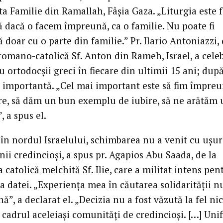
a Familie din Ramallah, Fâşia Gaza. „Liturgia este 
 dacă o facem împreună, ca o familie. Nu poate fi
ă doar cu o parte din familie.” Pr. Ilario Antoniazzi, 
romano-catolică Sf. Anton din Rameh, Israel, a cele
u ortodocşii greci în fiecare din ultimii 15 ani; dup
e importantă. „Cel mai important este să fim împreu
re, să dăm un bun exemplu de iubire, să ne arătăm 
, a spus el.
 în nordul Israelului, schimbarea nu a venit cu uşur
ii credincioşi, a spus pr. Agapios Abu Saada, de la
 catolică melchită Sf. Ilie, care a militat intens pen
a datei. „Experienţa mea în căutarea solidarităţii nu
ă”, a declarat el. „Decizia nu a fost văzută la fel nic
cadrul aceleiaşi comunităţi de credincioşi. […] Unif