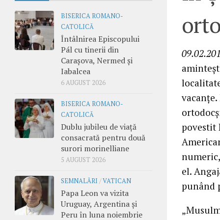
orto
BISERICA ROMANO-
CATOLICĂ
Întâlnirea Episcopului
Pál cu tinerii din
09.02.201
Carașova, Nermed și
aminteşt
Iabalcea
localitat
6 AUGUST 2026
vacanţe.
BISERICA ROMANO-
ortodocşi
CATOLICĂ
povestit 
Dublu jubileu de viață
consacrată pentru două
American
surori morinelliane
numeric, 
5 AUGUST 2026
el. Angaj
SEMNALĂRI
/
VATICAN
punând pr
Papa Leon va vizita
Uruguay, Argentina și
„Musulma
Peru în luna noiembrie