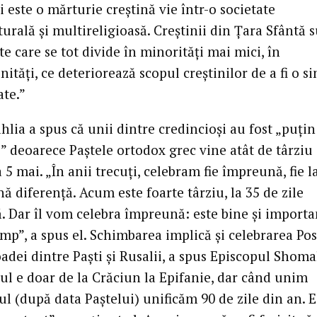
i este o mărturie creştină vie într-o societate
urală şi multireligioasă. Creştinii din Ţara Sfântă 
e care se tot divide în minorităţi mai mici, în
tăţi, ce deteriorează scopul creştinilor de a fi o s
te.”
hlia a spus că unii dintre credincioşi au fost „puţin
i” deoarece Paştele ortodox grec vine atât de târziu
a 5 mai. „În anii trecuţi, celebram fie împreună, fie l
 diferenţă. Acum este foarte târziu, la 35 de zile
ă. Dar îl vom celebra împreună: este bine şi importa
imp”, a spus el. Schimbarea implică şi celebrarea Po
oadei dintre Paşti şi Rusalii, a spus Episcopul Shomal
ul e doar de la Crăciun la Epifanie, dar când unim
l (după data Paştelui) unificăm 90 de zile din an. E