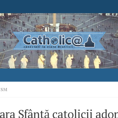
ISM
ara Sfântă catolicii ado