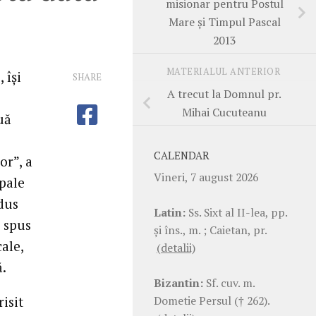
misionar pentru Postul
Mare şi Timpul Pascal
2013
MATERIALUL ANTERIOR
 îşi
SHARE
A trecut la Domnul pr.
Mihai Cucuteanu
uă
CALENDAR
or”, a
Vineri, 7 august 2026
opale
dus
Latin:
Ss. Sixt al II-lea, pp.
i spus
şi îns., m. ; Caietan, pr.
ale,
(detalii)
ă.
Bizantin:
Sf. cuv. m.
Dometie Persul († 262).
isit