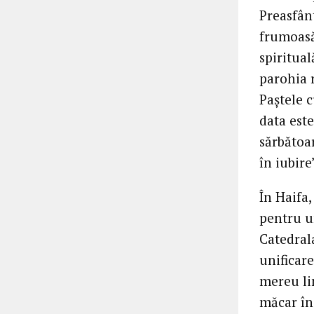
Preasfânt
frumoasă
spiritual
parohia 
Paştele c
data est
sărbătoa
în iubire”
În Haifa,
pentru un
Catedrala
unificare
mereu lin
măcar în 