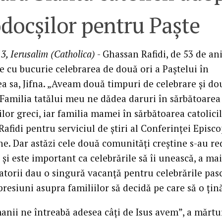
docşilor pentru Paşte
3, Ierusalim (Catholica)
- Ghassan Rafidi, de 53 de ani,
e cu bucurie celebrarea de două ori a Paştelui în
ea sa, Jifna. „Aveam două timpuri de celebrare şi do
 Familia tatălui meu ne dădea daruri în sărbătoarea
lor greci, iar familia mamei în sărbătoarea catolicil
Rafidi pentru serviciul de ştiri al Conferinţei Episc
e. Dar astăzi cele două comunităţi creştine s-au re
şi este important ca celebrările să îi unească, a ma
atorii dau o singură vacanţă pentru celebrările pasc
esiuni asupra familiilor să decidă pe care să o ţin
nii ne întreabă adesea câţi de Isus avem”, a mărtur