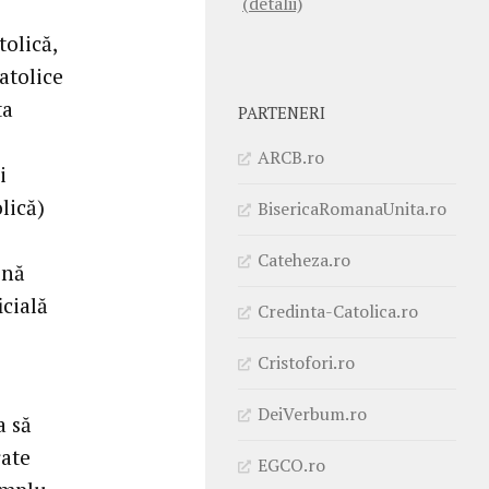
(detalii)
tolică,
atolice
ta
PARTENERI
ARCB.ro
i
lică)
BisericaRomanaUnita.ro
Cateheza.ro
ină
icială
Credinta-Catolica.ro
Cristofori.ro
DeiVerbum.ro
a să
rate
EGCO.ro