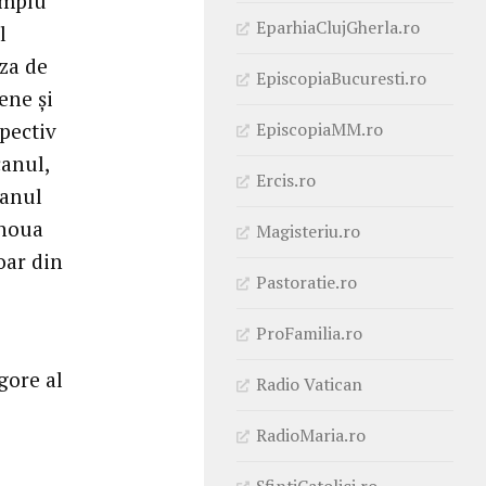
emplu
EparhiaClujGherla.ro
l
eza de
EpiscopiaBucuresti.ro
iene şi
EpiscopiaMM.ro
spectiv
canul,
Ercis.ro
 anul
 noua
Magisteriu.ro
doar din
Pastoratie.ro
ProFamilia.ro
gore al
Radio Vatican
RadioMaria.ro
SfintiCatolici.ro