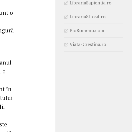
LibrariaSapientia.ro
sunt o
LibrariaSfIosif.ro
ingură
PioRomeno.com
Viata-Crestina.ro
 anul
a o
nt în
stului
i.
ste