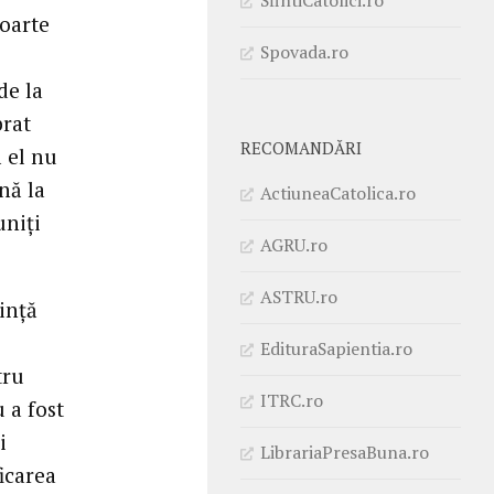
foarte
Spovada.ro
de la
brat
RECOMANDĂRI
ă el nu
nă la
ActiuneaCatolica.ro
uniţi
AGRU.ro
ASTRU.ro
inţă
EdituraSapientia.ro
tru
ITRC.ro
 a fost
i
LibrariaPresaBuna.ro
icarea