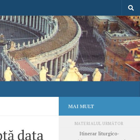
MAI MULT
MATERIALUL URMĂTOR
ptă data
Itinerar liturgico-