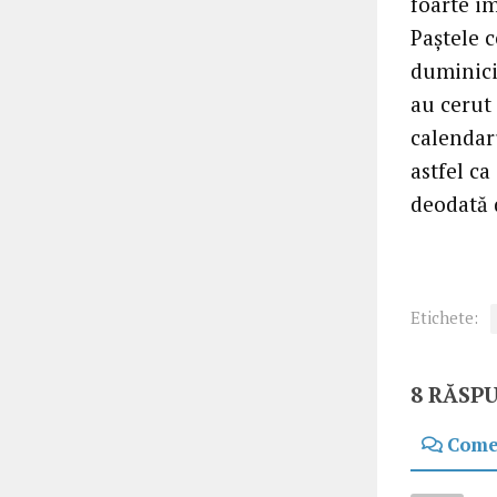
foarte im
Paştele c
duminici 
au cerut
calendaru
astfel ca
deodată 
Etichete:
8 RĂSP
Come