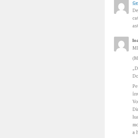
Ge
De
ca
as
Io
MI
(M
„D
Do
Pe
în
Vo
Di
lu
mo
a 