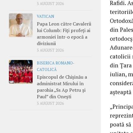
Rafidi. A
5 AUGUST 2026
teritorii
VATICAN
Ortodoxă 
Papa Leon către Cavalerii
din Pales
lui Columb: Fiți profeți ai
armoniei într-o epocă a
ortodocş
diviziunii
Adunarea 
5 AUGUST 2026
catolicii
BISERICA ROMANO-
din Ţara
CATOLICĂ
iulian, 
Episcopul de Chișinău a
consider
administrat Mirului în
parohia „Ss Ap Petru și
aşteaptă
Paul” din Onești
5 AUGUST 2026
„Principa
reprezint
poată să 