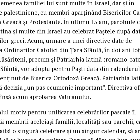
semenea familiei lui sunt multe în Israel, dar şi în
le palestiniene, cu membri aparţinând Bisericilor Ca
Greacă şi Protestante. În ultimii 15 ani, parohiile c
tina şi multe din Israel au celebrat Paştele după da
ilor greci. Acum, urmare a unei directive date de
Ordinarilor Catolici din Ţara Sfântă, în doi ani toţ
 răsăriteni, precum şi Patriarhia latină (romano-cato
 Sfântă, vor adopta pentru Paşti data din calendarul
menţinut de Biserica Ortodoxă Greacă. Patriarhia lat
ă decizia „un pas ecumenic important”. Directiva of
 însă acum aprobarea Vaticanului.
lul motiv pentru unificarea celebrărilor pascale îl
ă membrii aceleiaşi familii, localităţi sau parohii, c
aibă o singură celebrare şi un singur calendar, să a