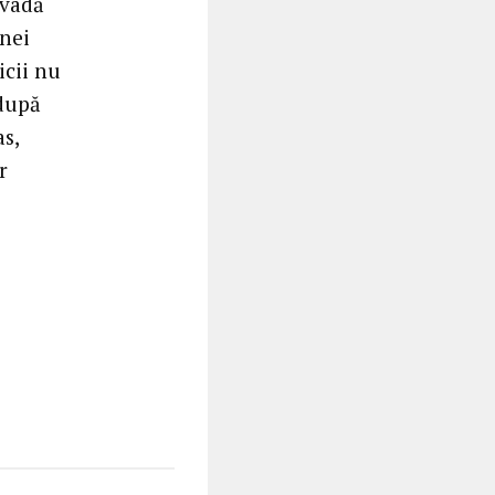
 vadă
unei
icii nu
 după
as,
r