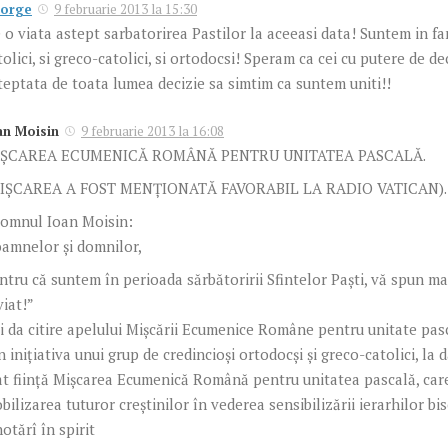
orge
9 februarie 2013 la 15:30
 o viata astept sarbatorirea Pastilor la aceeasi data! Suntem in fa
tolici, si greco-catolici, si ortodocsi! Speram ca cei cu putere de de
teptata de toata lumea decizie sa simtim ca suntem uniti!!
an Moisin
9 februarie 2013 la 16:08
ŞCAREA ECUMENICĂ ROMÂNĂ PENTRU UNITATEA PASCALĂ.
IŞCAREA A FOST MENŢIONATĂ FAVORABIL LA RADIO VATICAN).
omnul Ioan Moisin:
amnelor şi domnilor,
ntru că suntem în perioada sărbătoririi Sfintelor Paşti, vă spun mai
viat!”
i da citire apelului Mişcării Ecumenice Române pentru unitate pas
n iniţiativa unui grup de credincioşi ortodocşi şi greco-catolici, la 
at fiinţă Mişcarea Ecumenică Română pentru unitatea pascală, car
bilizarea tuturor creştinilor în vederea sensibilizării ierarhilor bi
hotărî în spirit