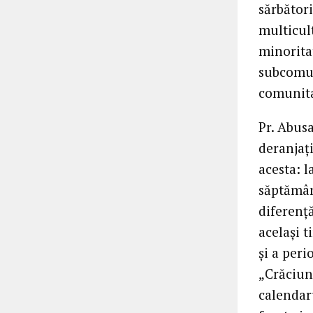
sărbători
multicult
minoritat
subcomuni
comunita
Pr. Abusa
deranjaţ
acesta: l
săptămână
diferenţ
acelaşi t
şi a peri
„Crăciun
calendaru