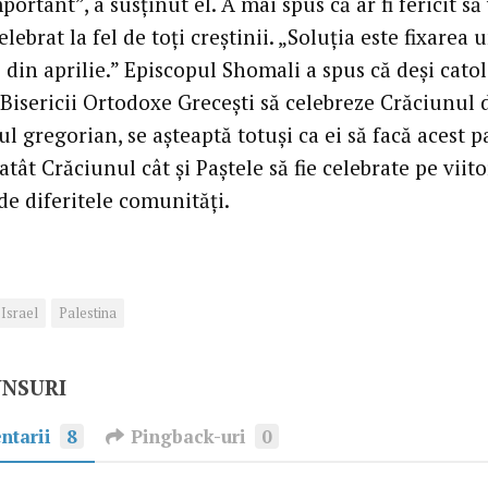
portant”, a susţinut el. A mai spus că ar fi fericit să
elebrat la fel de toţi creştinii. „Soluţia este fixarea 
din aprilie.” Episcopul Shomali a spus că deşi catol
 Bisericii Ortodoxe Greceşti să celebreze Crăciunul
l gregorian, se aşteaptă totuşi ca ei să facă acest p
 atât Crăciunul cât şi Paştele să fie celebrate pe viito
de diferitele comunităţi.
Israel
Palestina
UNSURI
ntarii
8
Pingback-uri
0