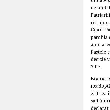
unitate 
de unitat
Patriarhi
rit latin
Cipru. Pa
parohia 
anul ace
Paştele 
decizie v
2015.
Biserica
neadoptâ
XIII-lea 
sărbători
declarat