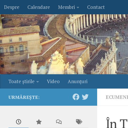
Despre
Calendare
Membri
Contact
Skip to content
Toate ştirile
Video
Anunţuri
ECUMEN
URMĂREȘTE:
În Ţ