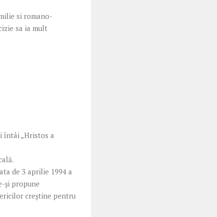
milie si romano-
cizie sa ia mult
 întâi „Hristos a
cală.
data de 3 aprilie 1994 a
e-şi propune
sericilor creştine pentru