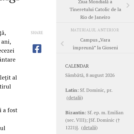
Ziua Mondială a
Tineretului Catolic de la
Rio de Janeiro
MATERIALUL ANTERIOR
ţă,
SHARE
Campus „Vara
 ani,
împreună” la Gioseni
ecezei
ântare
CALENDAR
Sâmbătă, 8 august 2026
eţit al
tirul
Latin:
Sf. Dominic, pr.
(detalii)
 a fost
Bizantin:
Sf. ep. m. Emilian
(sec. VIII); [Sf. Dominic (†
1221)].
(detalii)
tul