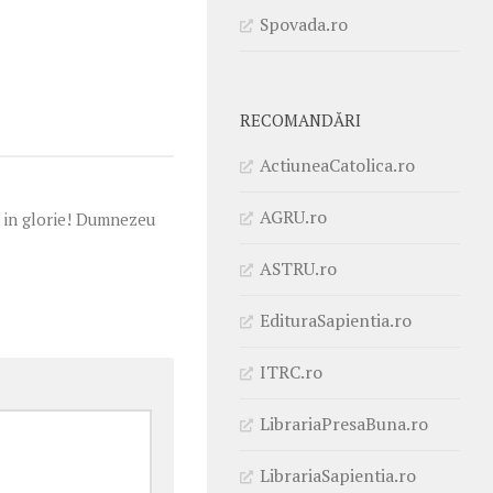
Spovada.ro
RECOMANDĂRI
ActiuneaCatolica.ro
AGRU.ro
a in glorie! Dumnezeu
ASTRU.ro
EdituraSapientia.ro
ITRC.ro
LibrariaPresaBuna.ro
LibrariaSapientia.ro