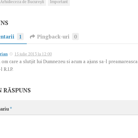
Arhidieceza de București
Important
UNS
ntarii
1
Pingback-uri
0
rian
15 iulie 2013 la 12:00
 om care a slutjit lui Dumnezeu si acum a ajuns sa-l preamareasc
l R.I.P.
N RĂSPUNS
ariu
*