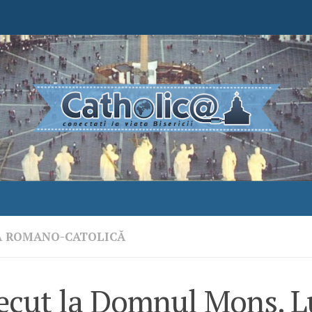
A ROMANO-CATOLICĂ
recut la Domnul Mons. L