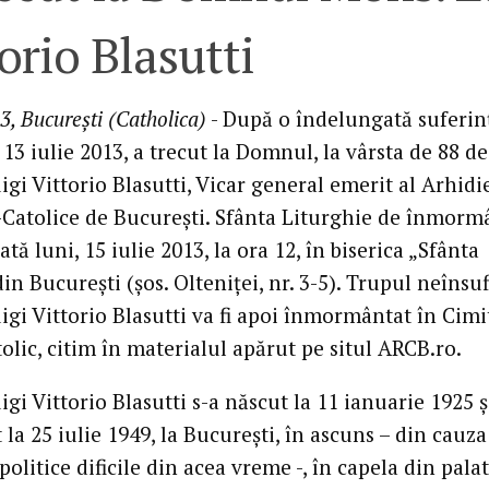
orio Blasutti
3, Bucureşti (Catholica)
- După o îndelungată suferin
13 iulie 2013, a trecut la Domnul, la vârsta de 88 de
gi Vittorio Blasutti, Vicar general emerit al Arhidi
atolice de Bucureşti. Sfânta Liturghie de înmorm
ciată luni, 15 iulie 2013, la ora 12, în biserica „Sfânta
in Bucureşti (şos. Olteniţei, nr. 3-5). Trupul neînsufl
gi Vittorio Blasutti va fi apoi înmormântat în Cimi
olic, citim în materialul apărut pe situl ARCB.ro.
gi Vittorio Blasutti s-a născut la 11 ianuarie 1925 şi
 la 25 iulie 1949, la Bucureşti, în ascuns – din cauza
 politice dificile din acea vreme -, în capela din pala