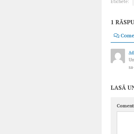
Etichete:
1 RĂSP
Come
Ad
Un
sa-
LASĂ U
Coment