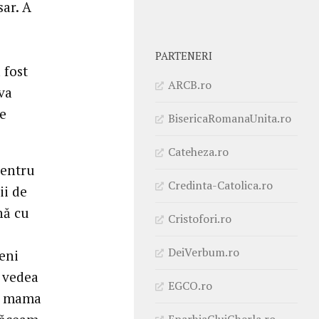
ar. A
PARTENERI
 fost
ARCB.ro
va
de
BisericaRomanaUnita.ro
Cateheza.ro
pentru
Credinta-Catolica.ro
ii de
nă cu
Cristofori.ro
DeiVerbum.ro
eni
i vedea
EGCO.ro
ar mama
EparhiaClujGherla.ro