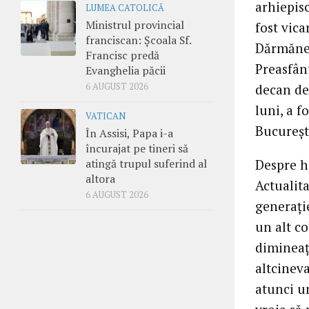
arhiepis
LUMEA CATOLICĂ
Ministrul provincial
fost vica
franciscan: Școala Sf.
Dărmăneşt
Francisc predă
Preasfân
Evanghelia păcii
6 AUGUST 2026
decan de
luni, a 
VATICAN
Bucureşt
În Assisi, Papa i-a
încurajat pe tineri să
atingă trupul suferind al
Despre hi
altora
Actualit
6 AUGUST 2026
generaţi
un alt co
dimineaţ
altcineva
atunci un