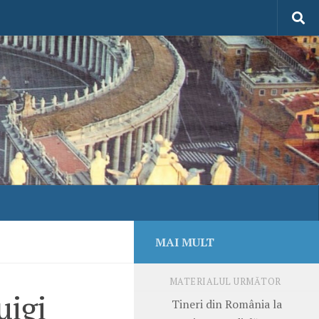
MAI MULT
MATERIALUL URMĂTOR
uigi
Tineri din România la