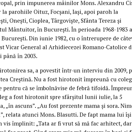
copal, prin impunerea mâinilor Mons. Alexandru Cis
r la parohiile Oituz, Focşani, Iaşi, apoi paroh la
i, Oneşti, Cioplea, Târgovişte, Sfânta Tereza şi
tul Mântuitor, în Bucureşti. În perioada 1968-1983 a
 Bucureşti. Din iunie 1982, cu o întrerupere de câte
fost Vicar General al Arhidiecezei Romano-Catolice 
i până în 2003.
rotonirea sa, a povestit într-un interviu din 2009, 
atea Creştină. Nu a fost hirotonit împreună cu coleg
e pentru că se îmbolnăvise de febră tifoidă. Împreu
leg a fost hirotonit spre sfârşitul lunii iulie, la 5
a, „în ascuns”. „Au fost prezente mama şi sora. Nim
”, relata atunci Mons. Blasutti. De fapt mama lui îş
 vis împlinit: „Tata ar fi vrut să mă fac arhitect, d