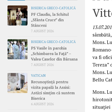
Vitt
BISERICA GRECO-CATOLICĂ
PF Claudiu, la Schitul
„Sfânta Cruce” din
Stânceni
13.07.201
7 AUGUST 2026
sâmbătă, 
Mons. Lui
BISERICA GRECO-CATOLICĂ
PS Vasile în parohia
Romano-C
„Schimbarea la Față” –
va fi ofi
Valea Caselor din Bârsana
Tereza” d
7 AUGUST 2026
Mons. Lui
VATICAN
Bellu Cat
Recunoștință pentru
vizita papală la Assisi:
Mons. Lui
Astăzi simțim că suntem
Biserica
hirotonit
6 AUGUST 2026
situaţiei