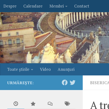
Despre
Calendare
Membri
Contact
Skip to content
Toate ştirile
Video
Anunţuri
BISERIC
URMĂREȘTE:
A t