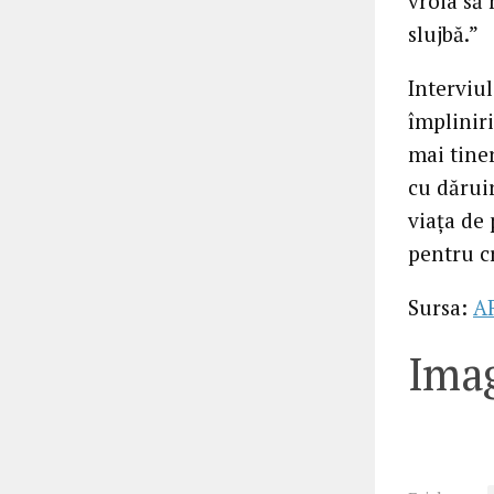
vroia să
slujbă.”
Interviul
împliniri
mai tiner
cu dăruir
viaţa de 
pentru c
Sursa:
A
Imag