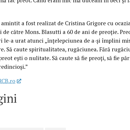
 mă fac preot. Când eram mic mă duceam în beci şi 
 amintit a fost realizat de Cristina Grigore cu ocazi
i de către Mons. Blasutti a 60 de ani de preoţie. Pre
i le-a urat atunci „înţelepciunea de a-şi împlini m
e. Să caute spiritualitatea, rugăciunea. Fără rugăci
preot eşti o nulitate. Să caute să fie preoţi, să fie păr
redincioşi.”
RCB.ro
ini