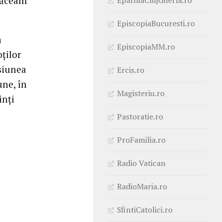
făceam
EpiscopiaBucuresti.ro
a
EpiscopiaMM.ro
oţilor
isiunea
Ercis.ro
une, în
Magisteriu.ro
inţi
Pastoratie.ro
ProFamilia.ro
Radio Vatican
RadioMaria.ro
SfintiCatolici.ro