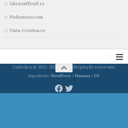
LibrariaSfIosif.ro
PioRomeno.com
Viata-Crestina.ro
Catholica © 2021-2026. Toate drepturile rezervate.
Ingrediente:
WordPress
+
Hueman
+ KN.