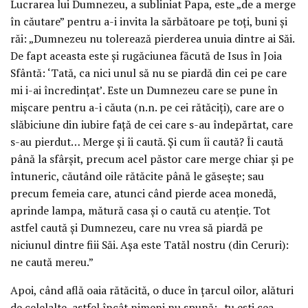
Lucrarea lui Dumnezeu, a subliniat Papa, este „de a merge
în căutare” pentru a-i invita la sărbătoare pe toţi, buni şi
răi: „Dumnezeu nu tolerează pierderea unuia dintre ai Săi.
De fapt aceasta este şi rugăciunea făcută de Isus în Joia
Sfântă: ‘Tată, ca nici unul să nu se piardă din cei pe care
mi i-ai încredinţat’. Este un Dumnezeu care se pune în
mişcare pentru a-i căuta (n.n. pe cei rătăciţi), care are o
slăbiciune din iubire faţă de cei care s-au îndepărtat, care
s-au pierdut… Merge şi îi caută. Şi cum îi caută? Îi caută
până la sfârşit, precum acel păstor care merge chiar şi pe
întuneric, căutând oile rătăcite până le găseşte; sau
precum femeia care, atunci când pierde acea monedă,
aprinde lampa, mătură casa şi o caută cu atenţie. Tot
astfel caută şi Dumnezeu, care nu vrea să piardă pe
niciunul dintre fiii Săi. Aşa este Tatăl nostru (din Ceruri):
ne caută mereu.”
Apoi, când află oaia rătăcită, o duce în ţarcul oilor, alături
de celelalte, astfel încât nimeni nu spună: „tu eşti cea