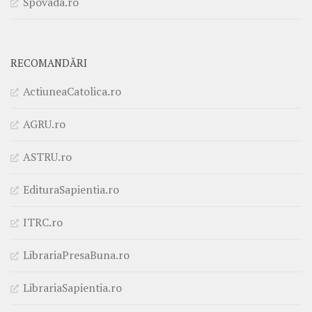
Spovada.ro
RECOMANDĂRI
ActiuneaCatolica.ro
AGRU.ro
ASTRU.ro
EdituraSapientia.ro
ITRC.ro
LibrariaPresaBuna.ro
LibrariaSapientia.ro