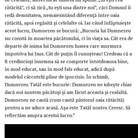
rătăcită”, ci să zică „tu eşti una dintre noi”, căci Domnul îi
redă demnitatea, nemaiexistând diferenţă între oaia
rătăcită, apoi regăsită şi celelalte oi. Iar când înfăptuieşte
acest lucru, Dumnezeu se bucură: „Bucuria lui Dumnezeu
nu constă în moartea păcătosului, ci în viaţa sa. Cât era de
departe de inima lui Dumnezeu lumea care murmura
împotriva lui Isus. Cât de puţin îl cunoşteau! Credeau că a
fi credincioşi însemna să se comporte întotdeauna bine,
în mod educat, sau în mod fals educat, adică după
modelul cârcotelii pline de ipocrizie. În schimb,
Dumnezeu Tatăl este bucurie: Dumnezeu ne iubeşte chiar
dacă noi suntem păcătoşi şi am făcut aceasta şi cealaltă.
Dumnezeu ne caută (cum caută păstorul oaia rătăcită)
pentru a ne aduce acasă. Aşa este Tatăl nostru Ceresc. Să
reflectăm asupra acestui lucru.”