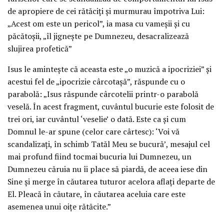
de apropiere de cei rătăciţi şi murmurau împotriva Lui:
„Acest om este un pericol”, ia masa cu vameşii şi cu
păcătoşii, „îl jigneşte pe Dumnezeu, desacralizează
slujirea profetică”
Isus le aminteşte că aceasta este „o muzică a ipocriziei” şi
acestui fel de „ipocrizie cârcotaşă”, răspunde cu o
parabolă: „Isus răspunde cârcotelii printr-o parabolă
veselă. În acest fragment, cuvântul bucurie este folosit de
trei ori, iar cuvântul ‘veselie’ o dată. Este ca şi cum
Domnul le-ar spune (celor care cârtesc): ‘Voi vă
scandalizaţi, în schimb Tatăl Meu se bucură’, mesajul cel
mai profund fiind tocmai bucuria lui Dumnezeu, un
Dumnezeu căruia nu îi place să piardă, de aceea iese din
Sine şi merge în căutarea tuturor acelora aflaţi departe de
El. Pleacă în căutare, în căutarea aceluia care este
asemenea unui oiţe rătăcite.”