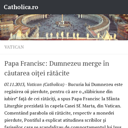
Catholica.ro
Skip to content
VATICAN
Papa Francisc: Dumnezeu merge în
căutarea oiţei rătăcite
07.11.2013, Vatican (Catholica)
- Bucuria lui Dumnezeu este
regăsirea oii pierdute, pentru că are o „slăbiciune din
iubire” faţă de cei rătăciţi, a spus Papa Francisc la Sfânta
Liturghie prezidată în capela Casei Sf. Marta, din Vatican.
Comentând parabola oii rătăcite, respectiv a monedei
pierdute, Pontiful a explicat atitudinea scribilor şi
fariseilor care se scandalizau de comportamentul lui Isus