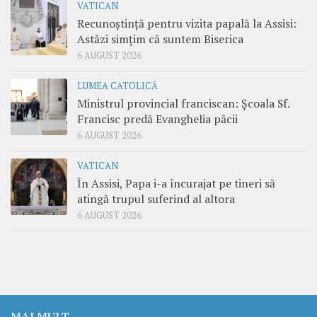
VATICAN
Recunoștință pentru vizita papală la Assisi:
Astăzi simțim că suntem Biserica
6 AUGUST 2026
LUMEA CATOLICĂ
Ministrul provincial franciscan: Școala Sf.
Francisc predă Evanghelia păcii
6 AUGUST 2026
VATICAN
În Assisi, Papa i-a încurajat pe tineri să
atingă trupul suferind al altora
6 AUGUST 2026
MAI MULT