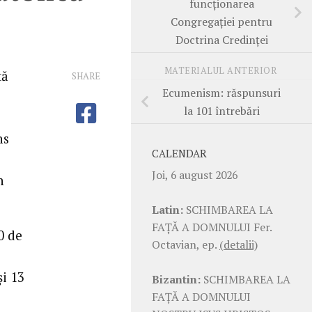
funcţionarea
Congregaţiei pentru
Doctrina Credinţei
MATERIALUL ANTERIOR
tă
SHARE
Ecumenism: răspunsuri
la 101 întrebări
ns
CALENDAR
Joi, 6 august 2026
n
Latin:
SCHIMBAREA LA
FAŢĂ A DOMNULUI Fer.
0 de
Octavian, ep.
(detalii)
şi 13
Bizantin:
SCHIMBAREA LA
FAŢĂ A DOMNULUI