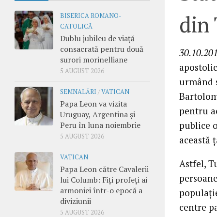
din 
BISERICA ROMANO-
CATOLICĂ
Dublu jubileu de viață
consacrată pentru două
30.10.201
surori morinelliane
apostolic
5 AUGUST 2026
urmând s
SEMNALĂRI
/
VATICAN
Bartolome
Papa Leon va vizita
pentru ac
Uruguay, Argentina și
publice o
Peru în luna noiembrie
5 AUGUST 2026
această ţ
VATICAN
Astfel, T
Papa Leon către Cavalerii
persoane,
lui Columb: Fiți profeți ai
armoniei într-o epocă a
populaţie
diviziunii
centre p
5 AUGUST 2026