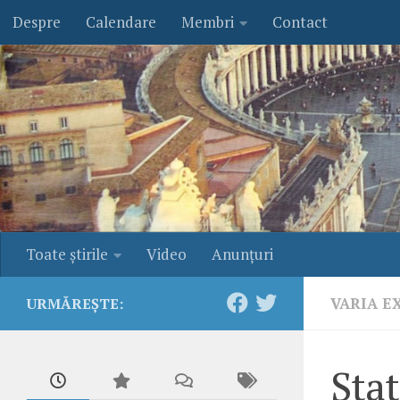
Despre
Calendare
Membri
Contact
Skip to content
Toate ştirile
Video
Anunţuri
VARIA E
URMĂREȘTE:
Stat