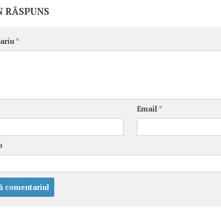
N RĂSPUNS
ariu
*
Email
*
b