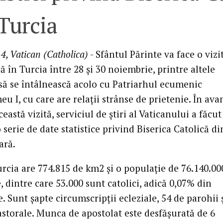
Turcia
4, Vatican (Catholica)
- Sfântul Părinte va face o vizi
ă în Turcia între 28 şi 30 noiembrie, printre altele
ă se întâlnească acolo cu Patriarhul ecumenic
u I, cu care are relaţii strânse de prietenie. În ava
eastă vizită, serviciul de ştiri al Vaticanului a făcut
 serie de date statistice privind Biserica Catolică di
ară.
urcia are 774.815 de km2 şi o populaţie de 76.140.00
 dintre care 53.000 sunt catolici, adică 0,07% din
. Sunt şapte circumscripţii ecleziale, 54 de parohii 
astorale. Munca de apostolat este desfăşurată de 6