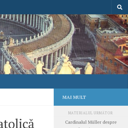
MAI MULT
MATERIALUL URMĂTOR
atolică
Cardinalul Müller despre