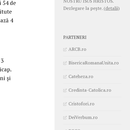
NOSTRU ISUS HRISTOS.
i 54 de
Dezlegare la pește.
(detalii)
itute
ează 4
PARTENERI
ARCB.ro
 3
BisericaRomanaUnita.ro
icap.
Cateheza.ro
ni şi
Credinta-Catolica.ro
Cristofori.ro
DeiVerbum.ro