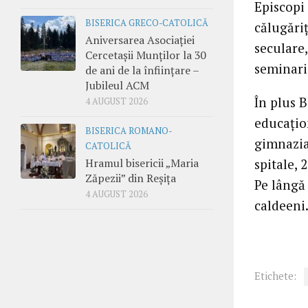
Episcopi 
BISERICA GRECO-CATOLICĂ
călugăriţ
Aniversarea Asociației
seculare,
Cercetașii Munților la 30
seminari
de ani de la înființare –
Jubileul ACM
În plus B
4 AUGUST 2026
educaţion
BISERICA ROMANO-
gimnazia
CATOLICĂ
Hramul bisericii „Maria
spitale, 
Zăpezii” din Reșița
Pe lângă 
4 AUGUST 2026
caldeeni
Etichete: