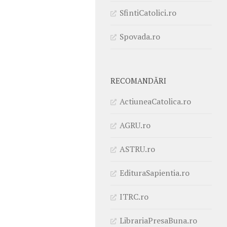
SfintiCatolici.ro
Spovada.ro
RECOMANDĂRI
ActiuneaCatolica.ro
AGRU.ro
ASTRU.ro
EdituraSapientia.ro
ITRC.ro
LibrariaPresaBuna.ro