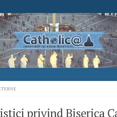
XTERNE
istici privind Biserica C