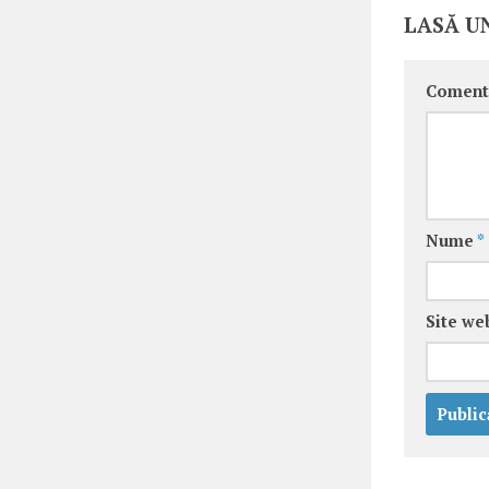
LASĂ U
Coment
Nume
*
Site we