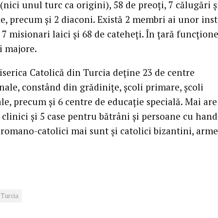
(nici unul turc ca origini), 58 de preoţi, 7 călugări ş
e, precum şi 2 diaconi. Există 2 membri ai unor inst
 7 misionari laici şi 68 de cateheţi. În ţară funcţion
i majore.
iserica Catolică din Turcia deţine 23 de centre
ale, constând din grădiniţe, şcoli primare, şcoli
le, precum şi 6 centre de educaţie specială. Mai are
2 clinici şi 5 case pentru bătrâni şi persoane cu hand
romano-catolici mai sunt şi catolici bizantini, arme
.
Turcia