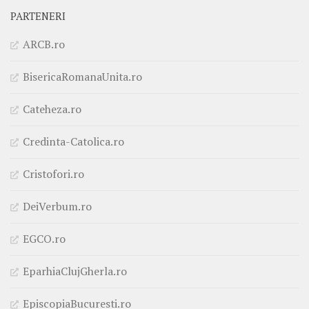
PARTENERI
ARCB.ro
BisericaRomanaUnita.ro
Cateheza.ro
Credinta-Catolica.ro
Cristofori.ro
DeiVerbum.ro
EGCO.ro
EparhiaClujGherla.ro
EpiscopiaBucuresti.ro