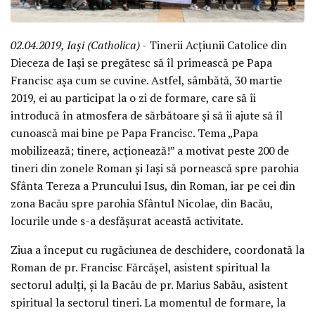
02.04.2019, Iași (Catholica)
- Tinerii Acțiunii Catolice din
Dieceza de Iași se pregătesc să îl primească pe Papa
Francisc așa cum se cuvine. Astfel, sâmbătă, 30 martie
2019, ei au participat la o zi de formare, care să îi
introducă în atmosfera de sărbătoare și să îi ajute să îl
cunoască mai bine pe Papa Francisc. Tema „Papa
mobilizează; tinere, acționează!” a motivat peste 200 de
tineri din zonele Roman și Iași să pornească spre parohia
Sfânta Tereza a Pruncului Isus, din Roman, iar pe cei din
zona Bacău spre parohia Sfântul Nicolae, din Bacău,
locurile unde s-a desfășurat această activitate.
Ziua a început cu rugăciunea de deschidere, coordonată la
Roman de pr. Francisc Fărcășel, asistent spiritual la
sectorul adulți, și la Bacău de pr. Marius Sabău, asistent
spiritual la sectorul tineri. La momentul de formare, la