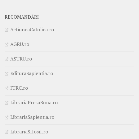
RECOMANDĂRI
ActiuneaCatolica.ro
AGRU.ro
ASTRU.ro
EdituraSapientia.ro
ITRC.ro
LibrariaPresaBuna.ro
LibrariaSapientia.ro
LibrariaSfIosif.ro