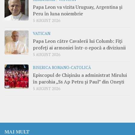
Papa Leon va vizita Uruguay, Argentina și
Peru în luna noiembrie
5 AUGUST 2026
VATICAN
Papa Leon către Cavalerii lui Columb: Fiți
profeți ai armoniei într-o epocă a diviziunii
5 AUGUST 2026
BISERICA ROMANO-CATOLICĂ
Episcopul de Chișinău a administrat Mirului
în parohia „Ss Ap Petru și Paul” din Onești
5 AUGUST 2026
MAI MULT