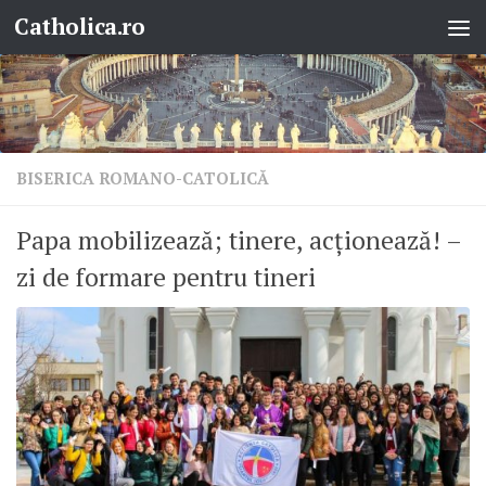
Catholica.ro
Skip to content
BISERICA ROMANO-CATOLICĂ
Papa mobilizează; tinere, acționează! –
zi de formare pentru tineri