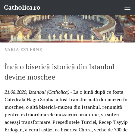
Catholica.ro
Skip to content
VARIA EXTERNE
Încă o biserică istorică din Istanbul
devine moschee
21.08.2020, Istanbul (Catholica)
- La o lună după ce fosta
Catedrală Hagia Sophia a fost transformată din muzeu în
moschee, o altă biserică-muzeu din Istanbul, renumită
pentru extraordinarele mozaicuri bizantine, va suferi
aceeași transformare. Președintele Turciei, Recep Tayyip
Erdoğan, a cerut astăzi ca biserica Chora, veche de 700 de