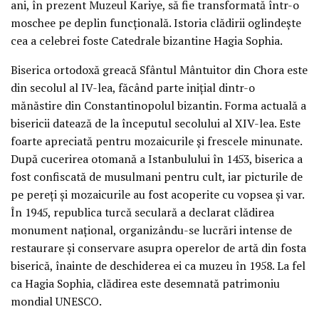
ani, în prezent Muzeul Kariye, să fie transformată într-o
moschee pe deplin funcțională. Istoria clădirii oglindește
cea a celebrei foste Catedrale bizantine Hagia Sophia.
Biserica ortodoxă greacă Sfântul Mântuitor din Chora este
din secolul al IV-lea, făcând parte inițial dintr-o
mănăstire din Constantinopolul bizantin. Forma actuală a
bisericii datează de la începutul secolului al XIV-lea. Este
foarte apreciată pentru mozaicurile și frescele minunate.
După cucerirea otomană a Istanbulului în 1453, biserica a
fost confiscată de musulmani pentru cult, iar picturile de
pe pereți și mozaicurile au fost acoperite cu vopsea și var.
În 1945, republica turcă seculară a declarat clădirea
monument național, organizându-se lucrări intense de
restaurare și conservare asupra operelor de artă din fosta
biserică, înainte de deschiderea ei ca muzeu în 1958. La fel
ca Hagia Sophia, clădirea este desemnată patrimoniu
mondial UNESCO.