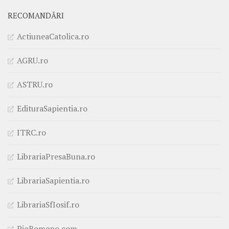
RECOMANDĂRI
ActiuneaCatolica.ro
AGRU.ro
ASTRU.ro
EdituraSapientia.ro
ITRC.ro
LibrariaPresaBuna.ro
LibrariaSapientia.ro
LibrariaSfIosif.ro
PioRomeno.com