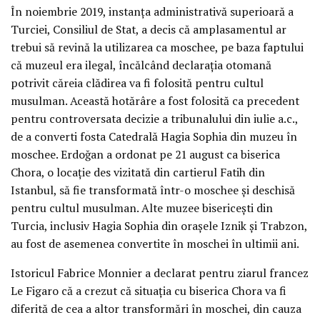
În noiembrie 2019, instanța administrativă superioară a
Turciei, Consiliul de Stat, a decis că amplasamentul ar
trebui să revină la utilizarea ca moschee, pe baza faptului
că muzeul era ilegal, încălcând declarația otomană
potrivit căreia clădirea va fi folosită pentru cultul
musulman. Această hotărâre a fost folosită ca precedent
pentru controversata decizie a tribunalului din iulie a.c.,
de a converti fosta Catedrală Hagia Sophia din muzeu în
moschee. Erdoğan a ordonat pe 21 august ca biserica
Chora, o locație des vizitată din cartierul Fatih din
Istanbul, să fie transformată într-o moschee și deschisă
pentru cultul musulman. Alte muzee bisericești din
Turcia, inclusiv Hagia Sophia din orașele Iznik și Trabzon,
au fost de asemenea convertite în moschei în ultimii ani.
Istoricul Fabrice Monnier a declarat pentru ziarul francez
Le Figaro că a crezut că situația cu biserica Chora va fi
diferită de cea a altor transformări în moschei, din cauza