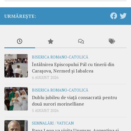
URMĂREȘTE:
BISERICA ROMANO-CATOLICĂ
Întâlnirea Episcopului Pál cu tinerii din
Carașova, Nermed și Iabalcea
6 AUGUST 2026
BISERICA ROMANO-CATOLICĂ
Dublu jubileu de viață consacrată pentru
două surori morinelliane
5 AUGUST 2026
SEMNALĂRI
/
VATICAN
Papa Leon va vizita Uruguay, Argentina și