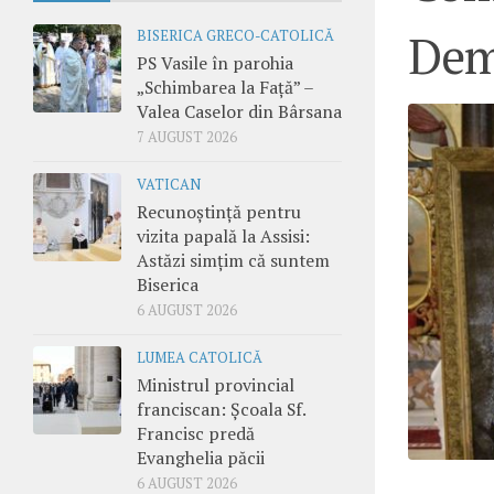
Dem
BISERICA GRECO-CATOLICĂ
PS Vasile în parohia
„Schimbarea la Față” –
Valea Caselor din Bârsana
7 AUGUST 2026
VATICAN
Recunoștință pentru
vizita papală la Assisi:
Astăzi simțim că suntem
Biserica
6 AUGUST 2026
LUMEA CATOLICĂ
Ministrul provincial
franciscan: Școala Sf.
Francisc predă
Evanghelia păcii
6 AUGUST 2026