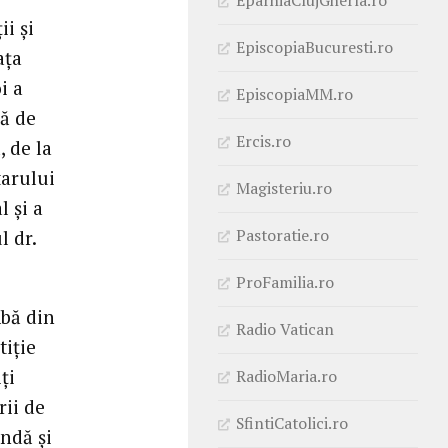
ii și
EpiscopiaBucuresti.ro
ața
i a
EpiscopiaMM.ro
că de
Ercis.ro
, de la
tarului
Magisteriu.ro
 și a
Pastoratie.ro
l dr.
ProFamilia.ro
mbă din
Radio Vatican
tiție
ți
RadioMaria.ro
ii de
SfintiCatolici.ro
ndă și