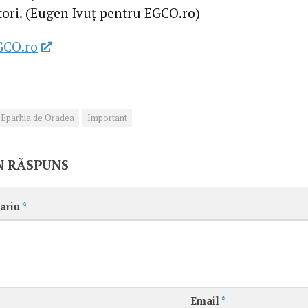
atori. (Eugen Ivuț pentru EGCO.ro)
GCO.ro
Eparhia de Oradea
Important
N RĂSPUNS
ariu
*
Email
*