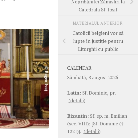
Neprihănitei Zămisliri la
Catedrala Sf. Iosif
MATERIALUL ANTERIOR
Catolicii belgieni vor să
lupte în justiție pentru
Liturghii cu public
CALENDAR
Sâmbătă, 8 august 2026
Latin:
Sf. Dominic, pr.
(detalii)
Bizantin:
Sf. ep. m. Emilian
(sec. VIII); [Sf. Dominic (†
1221)].
(detalii)