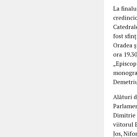
La finalu
credincio
Catedrale
fost sfin
Oradea și
ora 19.3
„Episcop
monografi
Demetriu
Alături 
Parlament
Dimitrie
viitorul
Jos, Nif