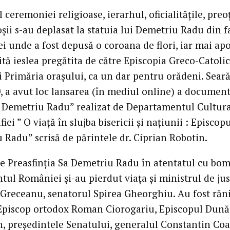
l ceremoniei religioase, ierarhul, oficialitățile, preoț
șii s-au deplasat la statuia lui Demetriu Radu din f
i unde a fost depusă o coroana de flori, iar mai apo
țită ieslea pregătita de către Episcopia Greco-Catoli
 Primăria orașului, ca un dar pentru orădeni. Seară
0, a avut loc lansarea (în mediul online) a documen
 Demetriu Radu” realizat de Departamentul Cultural
ei ” O viață în slujba bisericii și națiunii : Episcopu
 Radu” scrisă de părintele dr. Ciprian Robotin.
de Preasfinția Sa Demetriu Radu în atentatul cu bo
ul României și-au pierdut viața și ministrul de jus
 Greceanu, senatorul Spirea Gheorghiu. Au fost răni
 Episcop ortodox Roman Ciorogariu, Episcopul Dunăr
on, președintele Senatului, generalul Constantin Coa