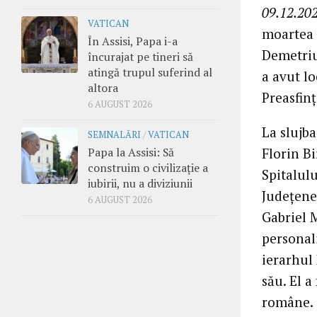
09.12.202
VATICAN
moartea 
În Assisi, Papa i-a
Demetriu
încurajat pe tineri să
atingă trupul suferind al
a avut lo
altora
Preasfinț
6 AUGUST 2026
La slujb
SEMNALĂRI
/
VATICAN
Florin B
Papa la Assisi: Să
construim o civilizație a
Spitalulu
iubirii, nu a diviziunii
Județene,
6 AUGUST 2026
Gabriel M
personali
ierarhul
său. El a
române.