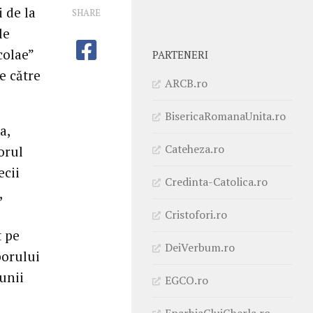
 de la
SHARE
le
colae”
PARTENERI
e către
ARCB.ro
BisericaRomanaUnita.ro
a,
Cateheza.ro
orul
ecii
Credinta-Catolica.ro
,
Cristofori.ro
t pe
DeiVerbum.ro
porului
iunii
EGCO.ro
EparhiaClujGherla.ro