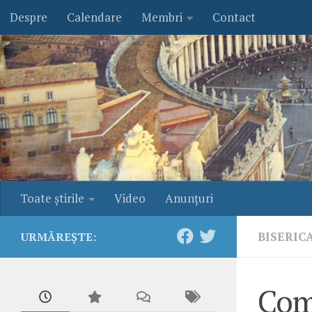
Despre
Calendare
Membri
Contact
Skip to content
Toate ştirile
Video
Anunţuri
BISERIC
URMĂREȘTE:
Com