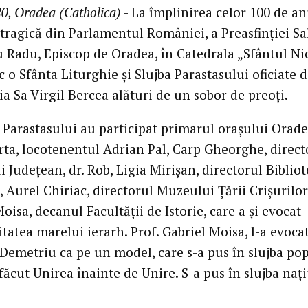
0, Oradea (Catholica)
- La împlinirea celor 100 de ani
tragică din Parlamentul României, a Preasfinției Sa
 Radu, Episcop de Oradea, în Catedrala „Sfântul Ni
c o Sfânta Liturghie și Slujba Parastasului oficiate d
ia Sa Virgil Bercea alături de un sobor de preoți.
a Parastasului au participat primarul orașului Orade
irta, locotenentul Adrian Pal, Carp Gheorghe, direct
i Județean, dr. Rob, Ligia Mirișan, directorul Bibliot
 Aurel Chiriac, directorul Muzeului Țării Crișurilor
oisa, decanul Facultății de Istorie, care a și evocat
tatea marelui ierarh. Prof. Gabriel Moisa, l-a evoca
 Demetriu ca pe un model, care s-a pus în slujba po
 făcut Unirea înainte de Unire. S-a pus în slujba naț