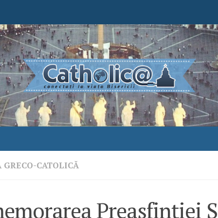
A GRECO-CATOLICĂ
emorarea Preasfinției S