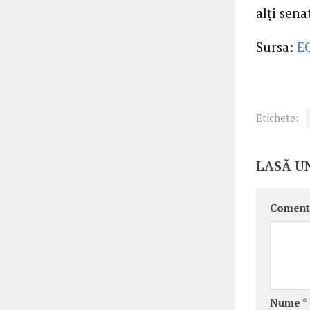
alți sen
Sursa:
E
Etichete:
LASĂ U
Coment
Nume
*