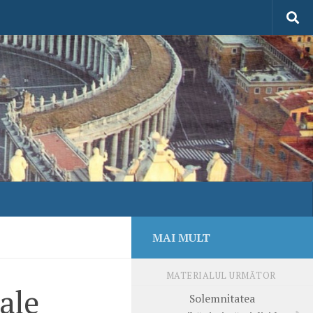
MAI MULT
MATERIALUL URMĂTOR
ale
Solemnitatea