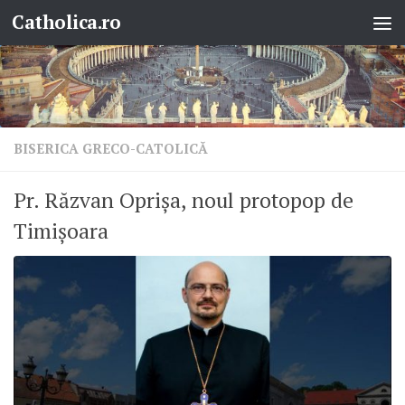
Catholica.ro
Skip to content
BISERICA GRECO-CATOLICĂ
Pr. Răzvan Oprișa, noul protopop de
Timișoara