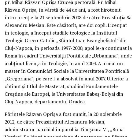
pr. Mihai Răzvan Oprișa Crucea pectorală. Pr. Mihai
Răzvan Oprișa, în vârstă de 44 de ani, a fost hirotonit
întru preoție la 21 septembrie 2008 de către Preasfinția Sa
Alexandru Mesian. Este căsătorit, are doi copii. Licențiat
în teologie, a început studiile teologice la Institutul
Teologic Greco-Catolic „Sfântul Ioan Evanghelistul” din
Cluj-Napoca, în perioada 1997-2000, apoi le-a continuat la
Roma în cadrul Universității Pontificale „Urbaniana”, unde
a obținut licența în Teologie, în anul 2004. A urmat un
master în Comunicări Sociale la Universitatea Pontificală
„Gregoriana”, pe care l-a absolvit în anul 2007. Ulterior a
obținut și titlul de Masterat, studiind Fundamentele
Creștine ale Europei, la Universitatea Babeș-Bolyai din
Cluj-Napoca, departamentul Oradea.
Părintele Răzvan Oprișa a fost numit, la 20 noiembrie
2012, de către Preasfințitul Alexandru Mesian,
administrator parohial în parohia Timișoara VI, „Buna
Vestire”. Pe lângă noua misiune de protopop, pr. Răzvan