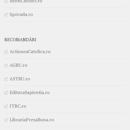
SfintiCatolici.ro
Spovada.ro
RECOMANDĂRI
ActiuneaCatolica.ro
AGRU.ro
ASTRU.ro
EdituraSapientia.ro
ITRC.ro
LibrariaPresaBuna.ro