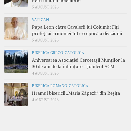
Peru în luna noiembrie
5 AUGUST 2026
VATICAN
Papa Leon către Cavalerii lui Columb: Fiți
profeți ai armoniei într-o epocă a diviziunii
5 AUGUST 2026
BISERICA GRECO-CATOLICĂ
Aniversarea Asociației Cercetașii Munților la
30 de ani de la înființare – Jubileul ACM
4 AUGUST 2026
BISERICA ROMANO-CATOLICĂ
Hramul bisericii „Maria Zăpezii” din Reșița
4 AUGUST 2026