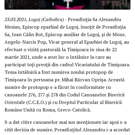
23.03.2021, Lugoj (Catholica)
- Preasfinția Sa Alexandru
Mesian, Episcop eparhial de Lugoj, însoțit de Preasfinția
Sa, Ioan Călin Bot, Episcop auxiliar de Lugoj, și de Mons.
Angelo-Narcis Pop, Vicar general al Eparhiei de Lugoj, au
efectuat o vizită pastorală la Timișoara în ziua de 22
martie 2021, unde a avut loc o întâlnire la care au
participat toți preoții din cadrul Vicariatului de Timișoara.
Tema întâlnirii a fost numirea noului protopop de
Timișoara în persoana pr. Mihai Răzvan Oprișa. Această
numire de protopop s-a făcut în conformitate cu
canoanele 276, 277 și 278 din Codul Canoanelor Bisericii
Orientale (C.C.E.O.) și cu Dreptul Particular al Bisericii
Române Unită cu Roma, Greco-Catolică.
S-a dat citire canoanelor mai sus menționate iar apoi s-a
citit decizia de numire. Preasfințitul Alexandru i-a acordat